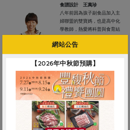
照
食譜設計 王萬珍
八年前因為孩子副食品加入主
婦聯盟的雙寶媽，也是高中化
學教師，熱愛將科普與食育結
合，陪伴學生與自家孩子，進
網站公告
行科學「食」驗，期望播撒科
學素養與食育種子。
【2026年中秋節預購】
片
惜食
RPET
食譜
減硝酸鹽
雞蛋
食安
共同購買