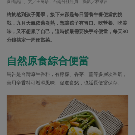
畜產肉類
水產
食譜設計、文／王萬珍．台南分社社員 攝影／林韋言
廚房瑜伽
合作25-經典快閃最後一週
水畜加工品
料理方式
終於熬到孩子開學，接下來卻是每日營養午餐便當的挑
產品檢驗
合作25-精選產品第四彈
關注議題
戰，九月天氣依舊炎熱，想讓孩子有胃口、吃營養、吃美
烘焙．點心
自主把關
合作25-精選產品第三彈
調理食材・點心
減硝酸鹽
惜食
味，又不想累了自己，這時候最需要快手冷便當，每天30
醬料
檢驗報告
分鐘搞定一周便當菜。
更多當季產品
調味醬料/南北貨
烘焙
非基改運動
支持本土農糧
湯品．鍋物
硝酸鹽檢驗
休閒零嘴
沖泡飲品
廢核運動
能源議題
漬物
自然原食綜合便當
議題活動
保健食品
減添加物
減塑減廢
涼拌沙拉
社員權益
主婦聯盟X樂齡網特約優惠案
馬告是台灣原生香料，有檸檬、香茅、薑等多層次香氣，
公益金
食農教育
飲品
居家好物
合作社法規
善用辛香料可增添風味、促進食慾，也延長便當保存。
30%rPET紅烏龍茶
更多議題
美妝保養
個人清潔
社務專區
2024農業發展計畫年度報告
主題食譜
生活者e週報
家庭清潔
織品
選舉專區
更多議題活動
異國料理
日用品
圖書禮品
綠主張月刊
年菜食譜
防災用品
最新消息
把最好的台灣味帶回家！
典藏閱覽室
養身食補