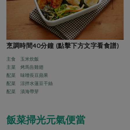
媒體報導
最新產品
節慶大餐
下載專區
優惠專區
高麗菜海鮮煎餅
地區活動
素食專區
社務會議
地區活動
烹調時間40分鐘 (點擊下方文字看食譜)
樂齡友善
活動報下載
主食 玉米炊飯
主菜 烤馬告雞翅
配菜 味噌長豆蘋果
配菜 涼拌水蓮豆干絲
配菜 漬海帶芽
飯菜掃光元氣便當