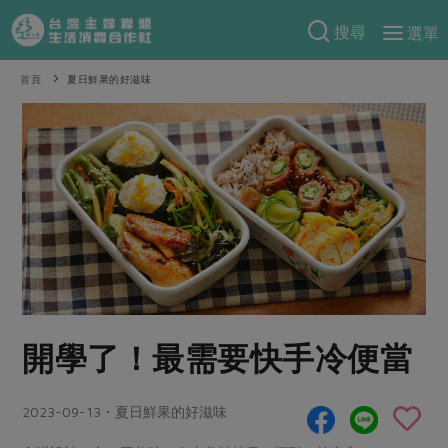
搜尋
選單
產品分類
首頁
夏日鮮果的好滋味
當季蔬果
食譜料理
一籃菜
當令水果
食材
特別企畫
芽苗類
蕈菇類
米食
預購活動
綠主張
辛香料類
麵食
把最好的台灣味帶回家！
觀點文章
關於合作社
肉食
奶蛋豆・五穀
防災用品預購圓滿結束
主婦食堂
一籃菜真心話
海鮮
蛋
乳製品
認識合作社
重要公告
2026年端午節預購圓滿結束
社內大小事
合作聯合國
開學了！最需要快手冷便當
常備菜
豆製品
米麵雜糧
關於我們
更多預購活動
產品故事
生活提案
蔬食
合作社組織
2023-09-13・夏日鮮果的好滋味
肉品・水產
樂齡生活
親子食育
蛋料理
當季產品
員工與求才