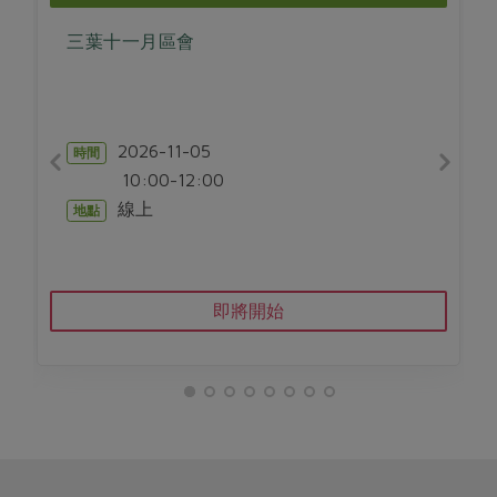
畜產肉類
水產
廚房瑜伽
合作25-經典快閃最後一週
三葉十一月區會
水畜加工品
料理方式
產品檢驗
合作25-精選產品第四彈
關注議題
烘焙．點心
自主把關
合作25-精選產品第三彈
調理食材・點心
減硝酸鹽
惜食
醬料
檢驗報告
更多當季產品
2026-11-05
調味醬料/南北貨
烘焙
時間
非基改運動
支持本土農糧
湯品．鍋物
10:00-12:00
硝酸鹽檢驗
休閒零嘴
沖泡飲品
廢核運動
能源議題
漬物
線上
地點
議題活動
保健食品
減添加物
減塑減廢
涼拌沙拉
社員權益
主婦聯盟X樂齡網特約優惠案
公益金
食農教育
飲品
居家好物
合作社法規
30%rPET紅烏龍茶
即將開始
更多議題
美妝保養
個人清潔
社務專區
2024農業發展計畫年度報告
主題食譜
生活者e週報
家庭清潔
織品
選舉專區
更多議題活動
異國料理
日用品
圖書禮品
綠主張月刊
年菜食譜
防災用品
最新消息
把最好的台灣味帶回家！
典藏閱覽室
養身食補