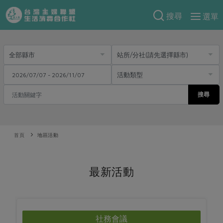
搜尋
選單
產品分類
當季蔬果
食譜料理
一籃菜
當令水果
食材
特別企畫
芽苗類
蕈菇類
搜尋
米食
預購活動
綠主張
辛香料類
麵食
把最好的台灣味帶回家！
觀點文章
首頁
關於合作社
地區活動
肉食
奶蛋豆・五穀
防災用品預購圓滿結束
主婦食堂
一籃菜真心話
海鮮
蛋
乳製品
認識合作社
重要公告
2026年端午節預購圓滿結束
最新活動
社內大小事
合作聯合國
常備菜
豆製品
米麵雜糧
關於我們
更多預購活動
產品故事
生活提案
蔬食
合作社組織
肉品・水產
樂齡生活
親子食育
蛋料理
當季產品
員工與求才
社務會議