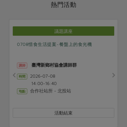
媒體報導
熱門活動
最新產品
節慶大餐
下載專區
優惠專區
高麗菜海鮮煎餅
地區活動
議題講座
素食專區
社務會議
地區活動
0708惜食生活提案~餐盤上的食光機
樂齡友善
活動報下載
臺灣新鄉村協會講師群
講師
2026-07-08
時間
14:00-16:40
合作社站所 - 北投站
地點
活動結束