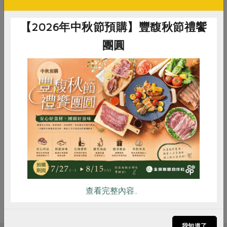
議題講座
【2026年中秋節預購】豐馥秋節禮饗
兒福聯盟親職講座---《未來議會》桌遊體驗
團圓
沈寶莉
講師
2026-09-24
時間
10:00-12:00
惜食
RPET
食譜
減硝酸鹽
新竹站三樓教室
地點
雞蛋
食安
共同購買
立即報名
查看完整內容..
我知道了