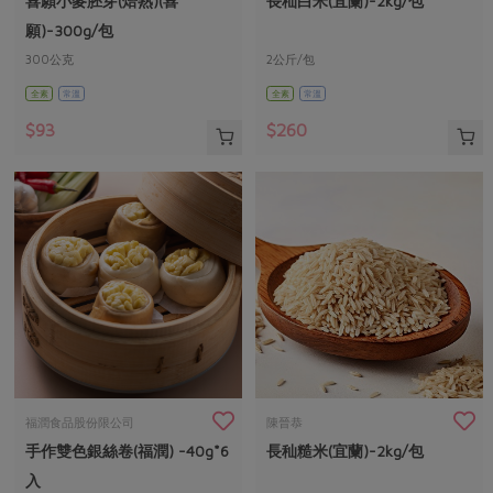
喜願小麥胚芽(焙熟)(喜
長秈白米(宜蘭)-2kg/包
媒體報導
最新產品
節慶大餐
願)-300g/包
下載專區
300公克
2公斤/包
優惠專區
全素
常溫
全素
常溫
高麗菜海鮮煎餅
地區活動
素食專區
$93
$260
社務會議
地區活動
樂齡友善
活動報下載
福潤食品股份限公司
陳晉恭
手作雙色銀絲卷(福潤) -40g*6
長秈糙米(宜蘭)-2kg/包
入