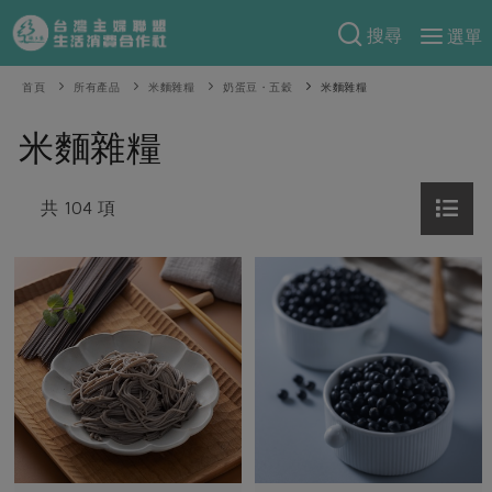
搜尋
選單
產品分類
首頁
所有產品
米麵雜糧
奶蛋豆・五穀
米麵雜糧
當季蔬果
食譜料理
米麵雜糧
一籃菜
當令水果
食材
特別企畫
芽苗類
共 104 項
蕈菇類
米食
預購活動
綠主張
辛香料類
麵食
把最好的台灣味帶回家！
觀點文章
關於合作社
肉食
奶蛋豆・五穀
防災用品預購圓滿結束
主婦食堂
一籃菜真心話
海鮮
蛋
乳製品
認識合作社
重要公告
2026年端午節預購圓滿結束
社內大小事
合作聯合國
常備菜
豆製品
米麵雜糧
關於我們
更多預購活動
產品故事
生活提案
蔬食
合作社組織
肉品・水產
樂齡生活
親子食育
蛋料理
當季產品
員工與求才