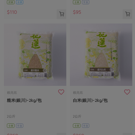
奶素
冷凍
全素
常溫
$110
$95
賴兆炫
賴兆炫
糙米(銀川)-2kg/包
白米(銀川)-2kg/包
2公斤
2公斤
全素
常溫
全素
常溫