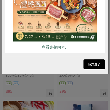
惜食
RPET
食譜
減硝酸鹽
雞蛋
食安
共同購買
查看完整內容..
餐御宴食品有限公司
樂弟食品有限公司
台式刈包皮(餐御宴)-50g*10入
有機純糙米細米粉(樂弟)-200克
我知道了
(4入)/盒
500公克(50公克x10入)
200公克(4入)/盒
全素
冷凍
全素
常溫
$95
$95