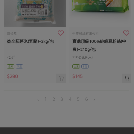
陳晉恭
中農粉絲有限公司
益全胚芽米(宜蘭)-2kg/包
寶鼎頂級100%純綠豆粉絲(中
農)-210g/包
2公斤
210公克(6入)
全素
常溫
全素
常溫
$280
$145
‹
1
2
3
4
5
6
›