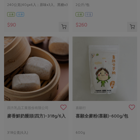
240公克(40gx6入；原味x3入、黑糖x3
2公斤/包
入)
全素
冷凍
全素
常溫
$90
$260
四方乳品工業股份有限公司
喜願行
麥香鮮奶饅頭(四方)-318g/6入
喜願全麥粉(喜願)-600g/包
318公克(6入)
600g