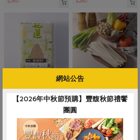
$260
$260
網站公告
賴兆炫
喜願行
胚芽米(銀川)-2kg/包
喜願白海豚波浪麵(喜願)-600
【2026年中秋節預購】豐馥秋節禮饗
克/包
團圓
2公斤
600公克
全素
常溫
全素
常溫
$260
$110