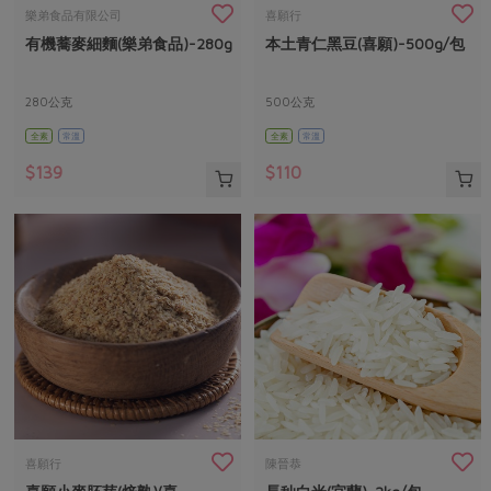
畜產肉類
水產
廚房瑜伽
樂弟食品有限公司
喜願行
合作25-經典快閃最後一週
有機蕎麥細麵(樂弟食品)-280g
本土青仁黑豆(喜願)-500g/包
水畜加工品
料理方式
產品檢驗
合作25-精選產品第四彈
關注議題
烘焙．點心
自主把關
280公克
500公克
合作25-精選產品第三彈
調理食材・點心
減硝酸鹽
惜食
醬料
全素
常溫
全素
常溫
檢驗報告
更多當季產品
調味醬料/南北貨
烘焙
非基改運動
支持本土農糧
湯品．鍋物
$139
$110
硝酸鹽檢驗
休閒零嘴
沖泡飲品
廢核運動
能源議題
漬物
議題活動
保健食品
減添加物
減塑減廢
涼拌沙拉
社員權益
主婦聯盟X樂齡網特約優惠案
公益金
食農教育
飲品
居家好物
合作社法規
30%rPET紅烏龍茶
更多議題
美妝保養
個人清潔
社務專區
2024農業發展計畫年度報告
主題食譜
生活者e週報
家庭清潔
織品
選舉專區
更多議題活動
異國料理
日用品
圖書禮品
綠主張月刊
年菜食譜
防災用品
最新消息
把最好的台灣味帶回家！
喜願行
陳晉恭
典藏閱覽室
養身食補