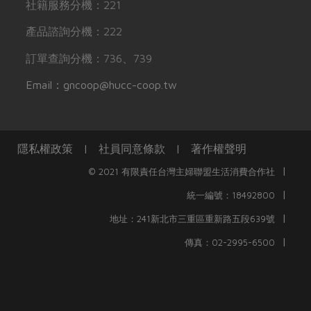
社籍服務分機：221
產品諮詢分機：222
訂單查詢分機：736、739
Email：gncoop@hucc-coop.tw
隱私權政策
|
社員同意條款
|
著作權聲明
|
© 2021 有限責任台灣主婦聯盟生活消費合作社
|
統一編號：18492800
|
地址：241新北市三重區重新路五段639號
|
傳真：02-2995-6500