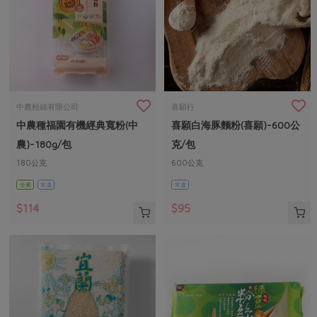
中農粉絲有限公司
喜願行
中農種福園有機經典寬粉(中
喜願白海豚麵粉(喜願)-600公
農)-180g/包
克/包
180公克
600公克
全素
常溫
常溫
$114
$95