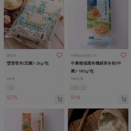
陳晉恭
中農粉絲有限公司
瑩雪香米(宜蘭)-2kg/包
中農種福園有機經典冬粉(中
農)-180g/包
2公斤
180公克
常溫
全素
常溫
$275
$114