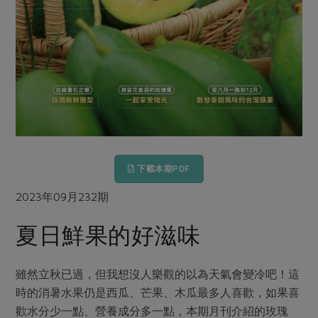
畜產肉類
水產
廚房瑜伽
傳到心坎裡，誠心又澎派
水畜加工品
料理方式
產品檢驗
合作25-經典快閃最後一週
關注議題
烘焙．點心
自主把關
合作25-精選產品第四彈
調理食材・點心
減硝酸鹽
惜食
醬料
檢驗報告
更多當季產品
調味醬料/南北貨
烘焙
非基改運動
支持本土農糧
湯品．鍋物
硝酸鹽檢驗
休閒零嘴
沖泡飲品
廢核運動
能源議題
漬物
議題活動
保健食品
減添加物
減塑減廢
涼拌沙拉
社員權益
主婦聯盟X樂齡網特約優惠案
下載本期PDF
公益金
食農教育
飲品
居家好物
合作社法規
30%rPET紅烏龍茶
2023年09月232期
更多議題
美妝保養
個人清潔
社務專區
2024農業發展計畫年度報告
夏日鮮果的好滋味
主題食譜
生活者e週報
家庭清潔
織品
選舉專區
更多議題活動
異國料理
日用品
圖書禮品
雖然立秋已過，但我想沒人樂觀的以為天氣會變冷吧！這
綠主張月刊
年菜食譜
時的消暑水果仍是西瓜、芒果、木瓜最多人喜歡，如果喜
防災用品
最新消息
傳到心坎裡，誠心又澎派
典藏閱覽室
養身食補
歡水分少一點、營養成分多一點，本期月刊介紹的玫瑰