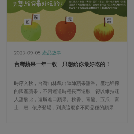
2023-09-05
產品故事
台灣蘋果一年一收 只想給你最好吃的！
時序入秋，台灣山林飄出陣陣蘋果甜香。產地鮮採
的國產蘋果，不因運送時程長而退酸，得以維持迷
人甜酸比，遠勝進口蘋果。秋香、青龍、五爪、富
士、惠…依序登場，到底這麼多不同品種的蘋果，
各有什麼特色？農友們又是如何照料土地，才能產
出這些豐美滋味？通通說給你知曉。