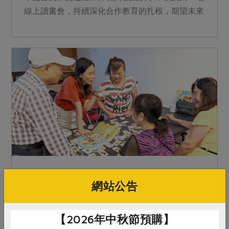
線上讀書會，持續深化合作教育的扎根，期望未來
種子師資能將合作經濟的精神廣為宣傳。
2023-09-13
樂齡生活
生活提案
網站公告
樂齡飲食法：吃得下x吃得好x吃得巧
【2026年中秋節預購】
隨著年齡增長，身體衰老退化，食慾也隨之降低，