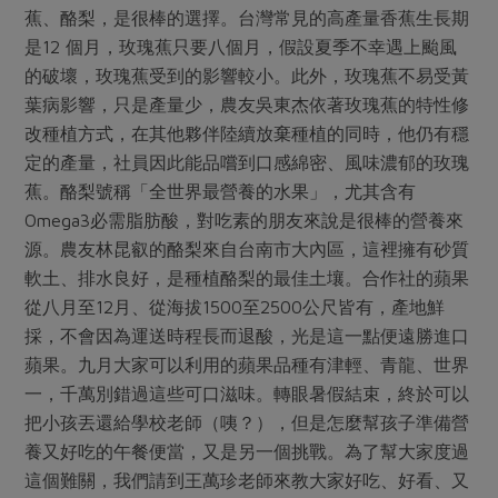
媒體報導
蕉、酪梨，是很棒的選擇。台灣常見的高產量香蕉生長期
最新產品
節慶大餐
下載專區
是12 個月，玫瑰蕉只要八個月，假設夏季不幸遇上颱風
優惠專區
的破壞，玫瑰蕉受到的影響較小。此外，玫瑰蕉不易受黃
葉病影響，只是產量少，農友吳東杰依著玫瑰蕉的特性修
高麗菜海鮮煎餅
地區活動
素食專區
改種植方式，在其他夥伴陸續放棄種植的同時，他仍有穩
社務會議
地區活動
定的產量，社員因此能品嚐到口感綿密、風味濃郁的玫瑰
樂齡友善
蕉。酪梨號稱「全世界最營養的水果」，尤其含有
活動報下載
Omega3必需脂肪酸，對吃素的朋友來說是很棒的營養來
源。農友林昆叡的酪梨來自台南市大內區，這裡擁有砂質
軟土、排水良好，是種植酪梨的最佳土壤。合作社的蘋果
從八月至12月、從海拔1500至2500公尺皆有，產地鮮
採，不會因為運送時程長而退酸，光是這一點便遠勝進口
蘋果。九月大家可以利用的蘋果品種有津輕、青龍、世界
一，千萬別錯過這些可口滋味。轉眼暑假結束，終於可以
把小孩丟還給學校老師（咦？），但是怎麼幫孩子準備營
養又好吃的午餐便當，又是另一個挑戰。為了幫大家度過
這個難關，我們請到王萬珍老師來教大家好吃、好看、又