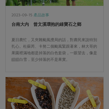
2023-09-15
產品故事
台南大內 曾文溪環抱的綠寶石之鄉
夏日農忙，又夾雜颱風攪局的話，對農民來說特別
扎心。杜蘇芮、卡努二個颱風緊跟著來，林大哥的
果園裡滿地都是掉落的白色套袋，一眼望去，像是
皚皚白雪，至少掉落的不是果實。