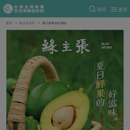
搜尋
選單
產品分類
首頁
綠主張月刊
夏日鮮果的好滋味
當季蔬果
食譜料理
一籃菜
當令水果
食材
特別企畫
芽苗類
蕈菇類
米食
預購活動
綠主張
辛香料類
麵食
把最好的台灣味帶回家！
觀點文章
關於合作社
肉食
奶蛋豆・五穀
防災用品預購圓滿結束
主婦食堂
一籃菜真心話
海鮮
蛋
乳製品
認識合作社
重要公告
2026年端午節預購圓滿結束
社內大小事
合作聯合國
常備菜
豆製品
米麵雜糧
關於我們
更多預購活動
產品故事
生活提案
蔬食
合作社組織
肉品・水產
樂齡生活
親子食育
蛋料理
當季產品
員工與求才