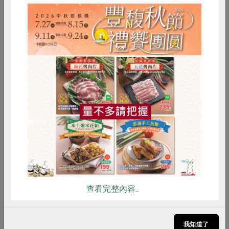
該怎麼解決？ 此次，特邀專業營養師團隊組成的
「媽媽食驗室」，分享高齡者如何吃得下、吃得
夠、吃得對。
惜食
RPET
食譜
減硝酸鹽
雞蛋
食安
共同購買
查看完整內容..
2023-09-13
合作聯合國
生活提案
世界清潔日 從生活轉型開始
我知道了