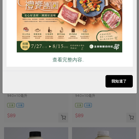
惜食
RPET
食譜
減硝酸鹽
雞蛋
食安
共同購買
查看完整內容..
茶月食品有限公司
茶月食品有限公司
有機黑豆漿(無加糖)(茶
有機黑豆漿(有糖)(茶
我知道了
月)-940ml/瓶
月)-940ml/瓶
940±10毫升
940±10毫升
全素
冷藏
全素
冷藏
$89
$89