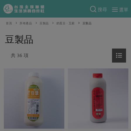
搜尋
選單
產品分類
首頁
所有產品
豆製品
奶蛋豆・五穀
豆製品
當季蔬果
食譜料理
豆製品
一籃菜
當令水果
食材
特別企畫
芽苗類
共 36 項
蕈菇類
米食
預購活動
綠主張
辛香料類
麵食
把最好的台灣味帶回家！
觀點文章
關於合作社
肉食
奶蛋豆・五穀
防災用品預購圓滿結束
主婦食堂
一籃菜真心話
海鮮
蛋
乳製品
認識合作社
重要公告
2026年端午節預購圓滿結束
社內大小事
合作聯合國
常備菜
豆製品
米麵雜糧
關於我們
更多預購活動
產品故事
生活提案
蔬食
合作社組織
肉品・水產
樂齡生活
親子食育
蛋料理
當季產品
員工與求才