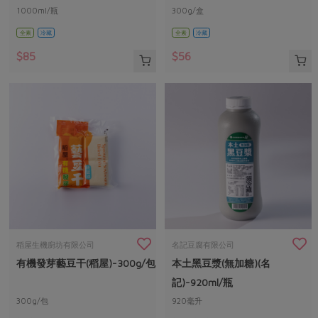
1000ml/瓶
300g/盒
全素
冷藏
全素
冷藏
$85
$56
稻屋生機廚坊有限公司
名記豆腐有限公司
有機發芽藝豆干(稻屋)-300g/包
本土黑豆漿(無加糖)(名
記)-920ml/瓶
300g/包
920毫升