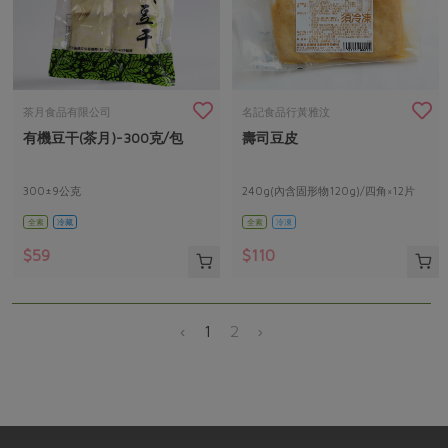
茶月食品有限公司
名記食品行黃雅汶
有機豆干(茶月)-300克/包
壽司豆皮
300±9公克
240g(內含固形物120g)/四角×12片
全素
冷藏
全素
冷凍
$59
$110
‹
1
2
›