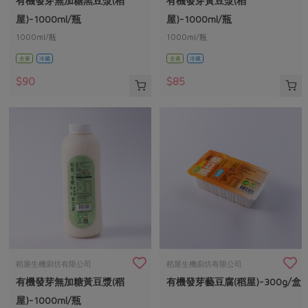
有機發芽無加糖黑豆漿(稻
有機發芽黃豆漿(稻
媒體報導
最新產品
節慶大餐
屋)-1000ml/瓶
屋)-1000ml/瓶
下載專區
1000ml/瓶
1000ml/瓶
優惠專區
全素
冷藏
全素
冷藏
高麗菜海鮮煎餅
地區活動
素食專區
$90
$85
社務會議
地區活動
樂齡友善
活動報下載
稻屋生機廚坊有限公司
稻屋生機廚坊有限公司
有機發芽無加糖黃豆漿(稻
有機發芽藝豆腐(稻屋)-300g/盒
屋)-1000ml/瓶