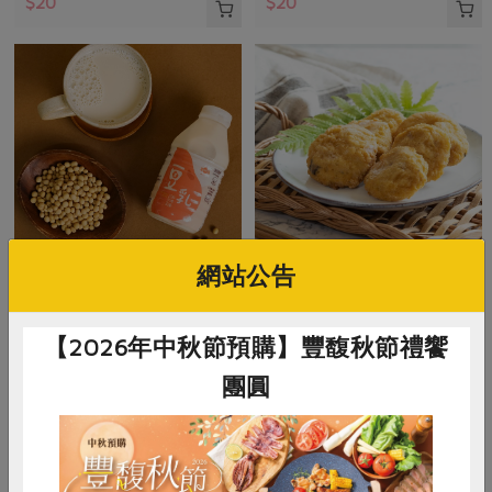
$20
$20
網站公告
正康食品有限公司
名記食品行黃雅汶
Jacksoy濃豆奶330ml
豆腐餅(名記)-200克/包
【2026年中秋節預購】豐馥秋節禮饗
團圓
330毫升
200公克
全素
常溫
全素
冷凍
$20
$70