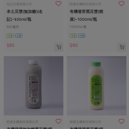
畜產肉類
水產
廚房瑜伽
名記豆腐有限公司
稻屋生機廚坊有限公司
合作25-經典快閃最後一週
本土豆漿(無加糖)(名
有機發芽黑豆漿(稻
水畜加工品
料理方式
產品檢驗
合作25-精選產品第四彈
關注議題
記)-920ml/瓶
屋)-1000ml/瓶
烘焙．點心
自主把關
920毫升
1000ml/瓶
合作25-精選產品第三彈
調理食材・點心
減硝酸鹽
惜食
醬料
全素
冷藏
全素
冷藏
檢驗報告
更多當季產品
調味醬料/南北貨
烘焙
非基改運動
支持本土農糧
湯品．鍋物
$85
$90
硝酸鹽檢驗
休閒零嘴
沖泡飲品
廢核運動
能源議題
漬物
議題活動
保健食品
減添加物
減塑減廢
涼拌沙拉
社員權益
主婦聯盟X樂齡網特約優惠案
公益金
食農教育
飲品
居家好物
合作社法規
30%rPET紅烏龍茶
更多議題
美妝保養
個人清潔
社務專區
2024農業發展計畫年度報告
主題食譜
生活者e週報
家庭清潔
織品
選舉專區
更多議題活動
異國料理
日用品
圖書禮品
綠主張月刊
年菜食譜
防災用品
最新消息
把最好的台灣味帶回家！
稻屋生機廚坊有限公司
稻屋生機廚坊有限公司
典藏閱覽室
養身食補