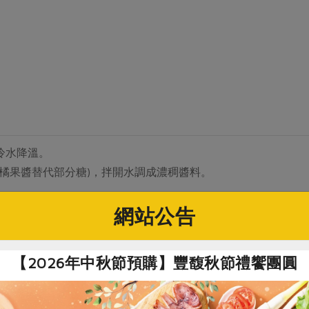
冷水降溫。
橘果醬替代部分糖)，拌開水調成濃稠醬料。
。
網站公告
【2026年中秋節預購】豐馥秋節禮饗團圓