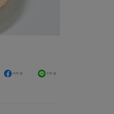
479 次
575 次