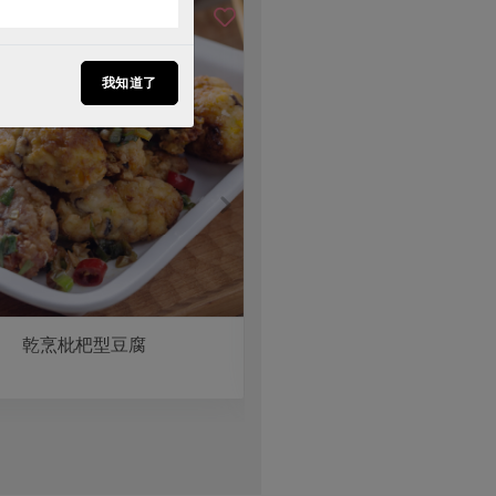
我知道了
乾烹枇杷型豆腐
干貝雞柳麻醬涼麵