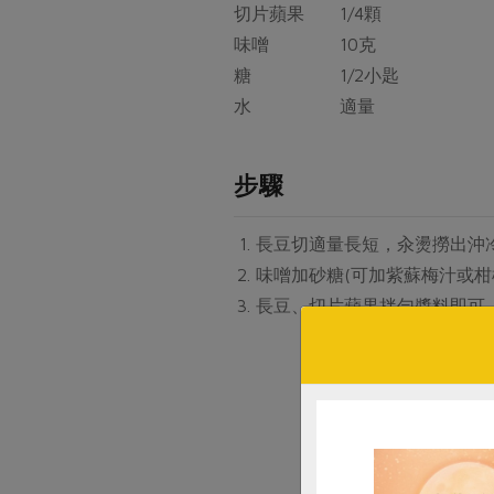
切片蘋果 1/4顆
味噌 10克
糖 1/2小匙
水 適量
步驟
長豆切適量長短，汆燙撈出沖
味噌加砂糖(可加紫蘇梅汁或柑
長豆、切片蘋果拌勻醬料即可