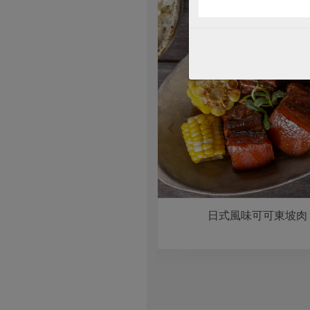
拌泰式海鮮冬粉佐時蔬
日式風味可可東坡肉