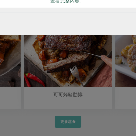
查看完整內容..
可可烤豬肋排
更多蔬食