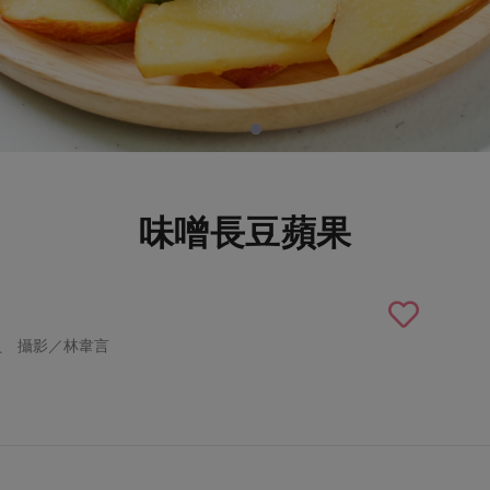
味噌長豆蘋果
員 攝影／林韋言