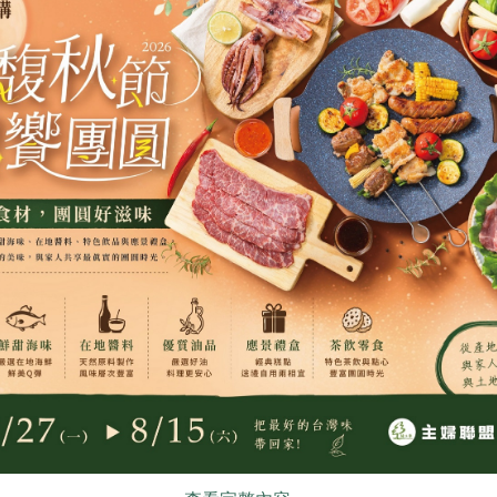
原文刊登於 2023年09月232期
夏日鮮果的好滋味
# 食譜
# 創意料理
# 豇豆
# 蘋果
# 味
食
RPET
食譜
減硝酸鹽
雞蛋
食安
共同
你可能有興趣的食譜