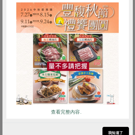
2025-05-21
社內大小事
減塑減廢
台灣首支rPET瓶裝茶飲發表 彭啓明：政府需
加速減塑步調
惜食
RPET
食譜
減硝酸鹽
主婦聯盟生活消費合作社今（21）日發表全台首支
雞蛋
食安
共同購買
瓶身含食品容器級再生塑料（rPET）瓶裝茶飲
「綠主張紅烏龍茶」，呼籲政府加速法規腳步，制
定食品容器再生料添加比例與目標時程。出席的環
境部長彭啓明表示：現行政策鼓勵民間業者開發綠
色容器，政府減塑步調仍需加速。
查看完整內容..
我知道了