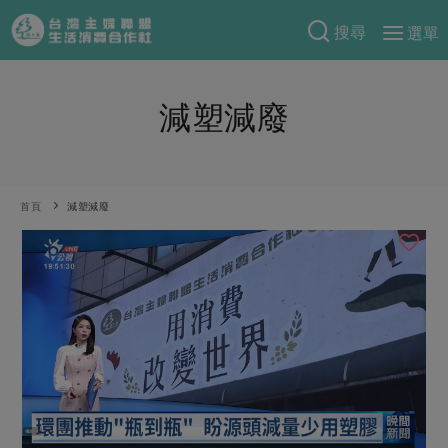
搜尋
選單
產品分類
減塑減廢
當季蔬果
食譜料理
一籃菜
當令水果
食材
特別企畫
芽苗類
蕈菇類
米食
首頁
減塑減廢
預購活動
綠主張
辛香料類
麵食
把最好的台灣味帶回家！
觀點文章
關於合作社
肉食
奶蛋豆・五穀
防災用品預購圓滿結束
主婦食堂
一籃菜真心話
海鮮
蛋
乳製品
認識合作社
重要公告
2026年端午節預購圓滿結束
社內大小事
合作聯合國
常備菜
豆製品
米麵雜糧
關於我們
更多預購活動
產品故事
生活提案
蔬食
合作社組織
肉品・水產
樂齡生活
親子食育
蛋料理
當季產品
員工與求才