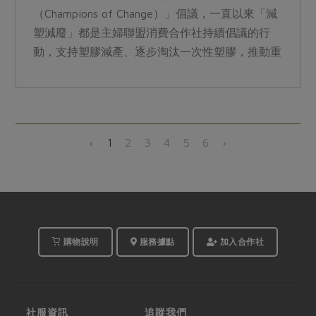
（Champions of Change）」倡議，一直以來「減
塑減廢」都是主婦聯盟消費合作社持續倡議的行
動，支持塑膠減產、逐步淘汰一次性塑膠，推動重
複使用系統及塑膠膜袋回收專案
‹
1
2
3
4
5
6
›
購物說明
服務據點
加入合作社
社服資訊
追蹤我們