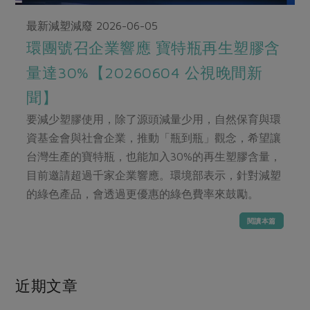
畜產肉類
水產
廚房瑜伽
合作25-經典快閃最後一週
最新減塑減廢
2026-06-05
水畜加工品
料理方式
產品檢驗
合作25-精選產品第四彈
環團號召企業響應 寶特瓶再生塑膠含
關注議題
烘焙．點心
自主把關
合作25-精選產品第三彈
調理食材・點心
量達30%【20260604 公視晚間新
減硝酸鹽
惜食
醬料
檢驗報告
更多當季產品
調味醬料/南北貨
烘焙
聞】
非基改運動
支持本土農糧
湯品．鍋物
硝酸鹽檢驗
要減少塑膠使用，除了源頭減量少用，自然保育與環
休閒零嘴
沖泡飲品
廢核運動
能源議題
漬物
資基金會與社會企業，推動「瓶到瓶」觀念，希望讓
議題活動
保健食品
減添加物
減塑減廢
涼拌沙拉
台灣生產的寶特瓶，也能加入30%的再生塑膠含量，
社員權益
主婦聯盟X樂齡網特約優惠案
公益金
食農教育
目前邀請超過千家企業響應。環境部表示，針對減塑
飲品
居家好物
合作社法規
30%rPET紅烏龍茶
的綠色產品，會透過更優惠的綠色費率來鼓勵。
更多議題
美妝保養
個人清潔
社務專區
2024農業發展計畫年度報告
閱讀本篇
主題食譜
生活者e週報
家庭清潔
織品
選舉專區
更多議題活動
異國料理
日用品
圖書禮品
綠主張月刊
年菜食譜
近期文章
防災用品
最新消息
把最好的台灣味帶回家！
典藏閱覽室
養身食補