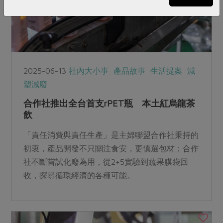
2025-06-13
社內大小事
產品故事
生活提案
減
塑減廢
合作社推出全台首支rPET瓶 本土紅烏龍茶
飲
「責任消費與責任生產」是主婦聯盟合作社秉持的
初衷，產品開發不只關注食安，更慎選包材；合作
社不斷嘗試化廢為用，從2+5實驗到蔬果膜袋回
收，探尋循環經濟的各種可能。