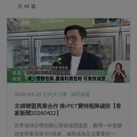
媒體報導
最新產品
共 48 篇
節慶大餐
下載專區
優惠專區
高麗菜海鮮煎餅
地區活動
素食專區
社務會議
地區活動
樂齡友善
活動報下載
2026-04-23
社內大小事
減塑減廢
主婦聯盟異業合作 推rPET寶特瓶降碳排【客
家新聞20260422】
世界地球日帶您關心環保減塑議題，臺灣一年塑膠
袋使用量高達180億個，減塑成為生活重要的一