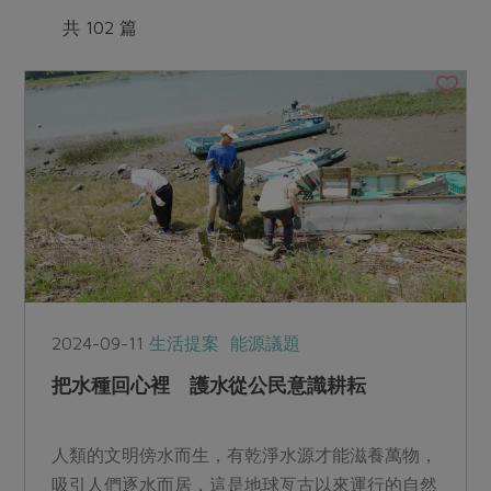
媒體報導
最新產品
共 102 篇
節慶大餐
下載專區
優惠專區
高麗菜海鮮煎餅
地區活動
素食專區
社務會議
地區活動
樂齡友善
活動報下載
2024-09-11
生活提案
能源議題
把水種回心裡 護水從公民意識耕耘
人類的文明傍水而生，有乾淨水源才能滋養萬物，
吸引人們逐水而居，這是地球亙古以來運行的自然