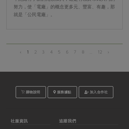
努力，使「電廠」的概念更多元、豐富、有趣，那
就是「公民電廠」。
‹
1
2
3
4
5
6
7
8
...
12
›
購物說明
服務據點
加入合作社
社服資訊
追蹤我們