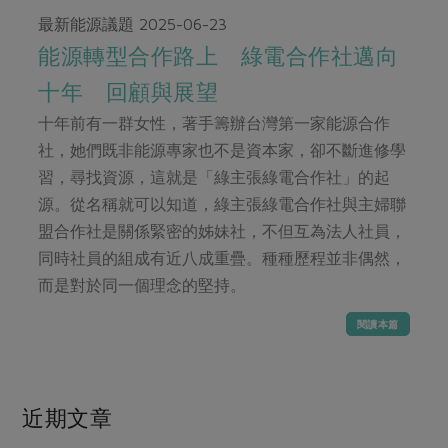
畜產肉類
水產
廚房瑜伽
最新能源議題
2025-06-23
傳到心坎裡，誠心又澎派
水畜加工品
料理方式
能源轉型合作路上 綠電合作社邁向
產品檢驗
合作25-經典快閃最後一週
關注議題
烘焙．點心
十年 回顧與展望
自主把關
合作25-精選產品第四彈
調理食材・點心
減硝酸鹽
惜食
醬料
十年前有一群女性，著手籌辦台灣第一家能源合作
檢驗報告
更多當季產品
調味醬料/南北貨
烘焙
非基改運動
支持本土農糧
社，她們既非能源專家也不是資本家，卻不斷進修學
湯品．鍋物
硝酸鹽檢驗
休閒零嘴
沖泡飲品
廢核運動
能源議題
習，尋找資源，這就是「綠主張綠電合作社」的起
漬物
議題活動
源。從名稱就可以知道，綠主張綠電合作社與主婦聯
保健食品
減添加物
減塑減廢
涼拌沙拉
盟合作社是關係緊密的姊妹社，不但互為法人社員，
社員權益
主婦聯盟X樂齡網特約優惠案
公益金
食農教育
同時社員的組成有近八成重疊。種種歷程並非偶然，
飲品
居家好物
合作社法規
30%rPET紅烏龍茶
更多議題
而是對於同一個理念的堅持。
美妝保養
個人清潔
社務專區
2024農業發展計畫年度報告
閱讀本篇
主題食譜
生活者e週報
家庭清潔
織品
選舉專區
更多議題活動
異國料理
日用品
圖書禮品
綠主張月刊
年菜食譜
防災用品
近期文章
最新消息
傳到心坎裡，誠心又澎派
典藏閱覽室
養身食補