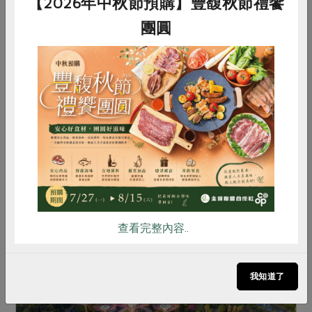
【2026年中秋節預購】豐馥秋節禮饗
團圓
2023-05-17
生活提案
能源議題
實踐節能住宅 為自己和地球降溫
惜食
RPET
食譜
減硝酸鹽
據經濟部決議，電價已於今年四月起調漲；對於租
雞蛋
食安
共同購買
屋族、人口多的家庭，仍會擔心漲電價增加經濟負
擔，或為了省電而影響生活品質，因此，本篇分享
幾項如何不用花大錢便可隨手做的節電妙方，同時
照顧環境及荷包。
查看完整內容..
我知道了