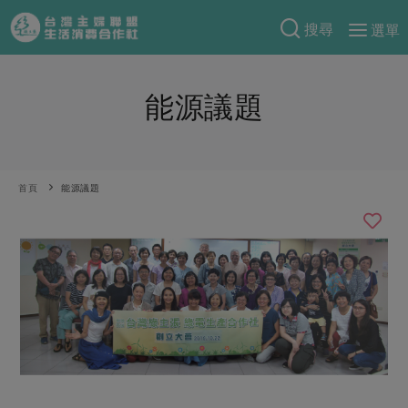
搜尋
選單
產品分類
能源議題
當季蔬果
食譜料理
一籃菜
當令水果
食材
特別企畫
芽苗類
蕈菇類
米食
首頁
能源議題
預購活動
綠主張
辛香料類
麵食
把最好的台灣味帶回家！
觀點文章
關於合作社
肉食
奶蛋豆・五穀
防災用品預購圓滿結束
主婦食堂
一籃菜真心話
海鮮
蛋
乳製品
認識合作社
重要公告
2026年端午節預購圓滿結束
社內大小事
合作聯合國
常備菜
豆製品
米麵雜糧
關於我們
更多預購活動
產品故事
生活提案
蔬食
合作社組織
肉品・水產
樂齡生活
親子食育
蛋料理
當季產品
員工與求才