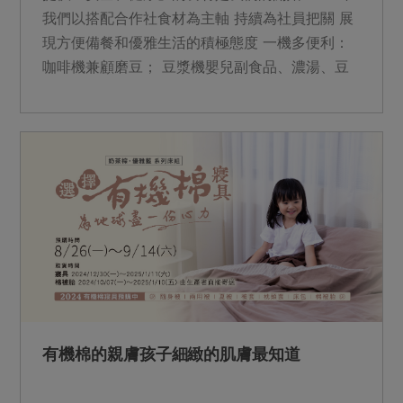
我們以搭配合作社食材為主軸 持續為社員把關 展
現方便備餐和優雅生活的積極態度 一機多便利：
咖啡機兼顧磨豆； 豆漿機嬰兒副食品、濃湯、豆
漿難不倒； 氣泡水機機身使用再生原料製作，蘊
含友善環境的心意。 &nbsp;
有機棉的親膚孩子細緻的肌膚最知道