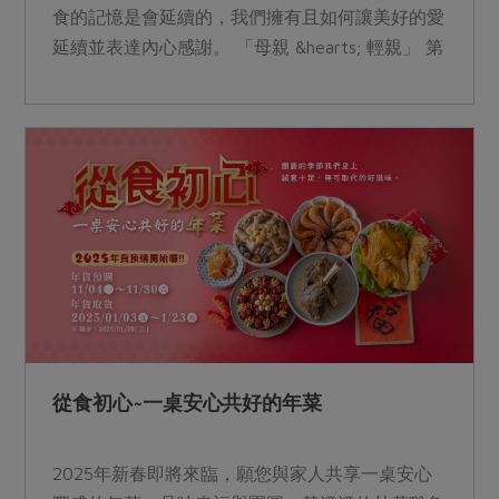
食的記憶是會延續的，我們擁有且如何讓美好的愛
延續並表達內心感謝。 「母親 &hearts; 輕親」 第
一個「輕」代表合作社選擇品項的成分單純和減添
加，希望獻給母親對身體最純粹的心意。 第二個
「親」代表合作社精選的產品，從親愛的家人甚至
是親愛的自己所選擇出發。 ※為方便線上下單社
員達到配送免運門檻，2025年精選好物產品(例
如：米漢堡、玉米水餃...等)提供社員可於預購出貨
時一同到貨。 取貨時間：4/28(一)~5/10(六) 母親
節：5/11(日) &nbsp;
從食初心~一桌安心共好的年菜
2025年新春即將來臨，願您與家人共享一桌安心