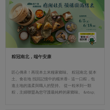
粽冠南北，端午安康
匠心傳承！再現本土米糧家鄉味。 粽冠南北 挺本
土、食在地 找回記憶中的糯米香~ 這一口粽，包
進土地的溫柔與職人的堅持。 從一粒米到一顆
粽，主婦聯盟為您守護最純粹的家鄉味。 &nbsp;