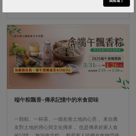
我知道了
食尚甜點， 不僅口感細緻美味，更傳遞濃濃心
意， 讓每一次分享，都帶上最溫暖的祝福。 我們
集結消費力量支持共同購買， 把對土地的愛、以
及環境的永續， 化成餐桌上守護家人的力量。 近
期中南部遭遇豪雨致災， 我們的農友、生產者也
是這次中秋預購品項供應者， 邀請社員共同以實
際行動支持生產者， 讓中秋團圓之際， 成為從產
地到餐桌最堅實的後盾。 取貨時間：
9/22(一)~10/4(六) 中秋節：10/6(一)站所當天暫停
服務一日 &nbsp; &nbsp;
端午粽飄香~傳承記憶中的米食節味
一顆粽、一杯茶、一個友善土地的心意， 來自農
友對土地的用心與文化傳承， 也是傳承於家人食
的記憶， 無論南北粽， 都是家人珍藏在食物背後