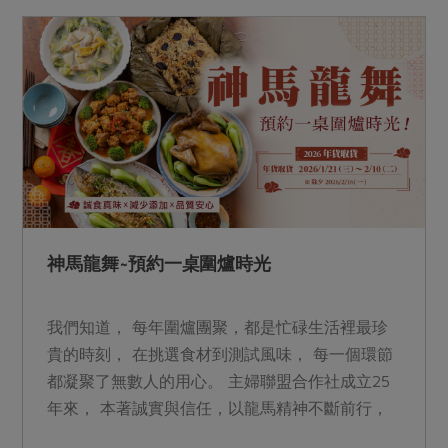
了四分之一世紀， 25年來， 主婦聯盟合作社與生
產者、社員攜手同行， 共同勾勒純淨美好的生活
輪廓。 Pi錢包加碼登錄&nbsp; &nbsp;留言領取試
用品 Pi錢包加碼登錄&nbsp; &nbsp;留言領取試用
品
神馬龍舞~預約一桌圍爐時光
我們知道， 每年圍爐團聚，都是忙碌生活裡最珍
貴的時刻， 在挑選食材到測試風味， 每一個環節
都凝聚了無數人的用心。 主婦聯盟合作社成立25
年來， 本著誠實與信任，以龍馬精神不斷前行，
只為端上一桌讓人安心的真實好味， 成為全家人