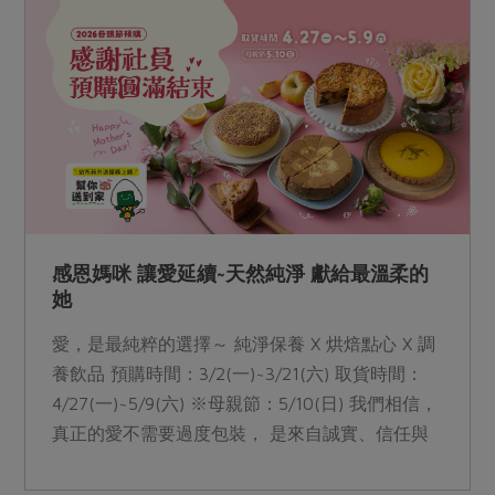
感恩媽咪 讓愛延續~天然純淨 獻給最溫柔的
她
愛，是最純粹的選擇～ 純淨保養 X 烘焙點心 X 調
養飲品 預購時間：3/2(一)~3/21(六) 取貨時間：
4/27(一)~5/9(六) ※母親節：5/10(日) 我們相信，
真正的愛不需要過度包裝， 是來自誠實、信任與
永續的選擇。 謝謝每一位母親， 用日常的溫柔與
純粹，守護家庭與生活。 這份溫柔，我們已實踐