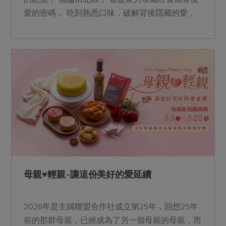
愛的密碼， 吃到熟悉口味，破解背後隱藏的愛，
那就是我們常說的「媽媽(爸爸)的味道」。 &nbsp;
母親♥輕親~讓這份美好的愛延續
2026年是主婦聯盟合作社成立第25年，回想25年
前的那群母親，已經成為了另一個母親的母親，而