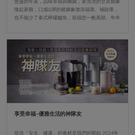
豐盛的年菜，品味幸福與團圓，黃澄澄的甘蔗雞象
徵起家雞，口感Q彈的豬腳象徵添福壽、補財庫，
也不能少了泰式檸檬鱸魚，祝福您一帆風順、年年
有餘。 讓我們一同迎接新的一年，用滿懷感激的
心意，把幸福的滋味留在心間。 &nbsp;
享受幸福~優雅生活的神隊友
提供「安全、健康」的食材是我們的開始 2024年