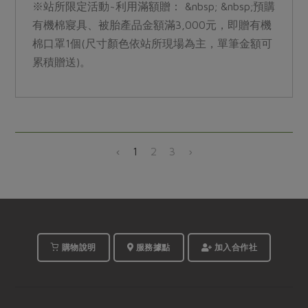
※站所限定活動~利用滿額贈： &nbsp; &nbsp;預購
有機棉寢具、被胎產品金額滿3,000元，即贈有機
棉口罩1個(尺寸顏色依站所現場為主，單筆金額可
累積贈送)。
‹
1
2
3
›
購物說明
服務據點
加入合作社