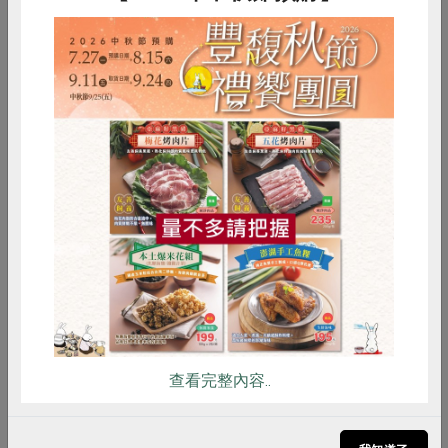
產者陸續寄送、無法指定到貨日期
惜食
RPET
食譜
減硝酸鹽
雞蛋
食安
共同購買
秋節饗宴‧月圓好禮
中秋佳節闔家團圓，怎能少了滿滿心意的好禮？
查看完整內容..
嚴選 安心溯源肉品、生態養殖與永續水產品， 結
合本土優質食材，精心製作 傳統風味糕點 及 創意