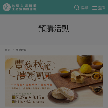
搜尋
選單
產品分類
預購活動
當季蔬果
食譜料理
一籃菜
當令水果
食材
特別企畫
芽苗類
蕈菇類
米食
首頁
預購活動
預購活動
綠主張
辛香料類
麵食
把最好的台灣味帶回家！
觀點文章
關於合作社
肉食
奶蛋豆・五穀
防災用品預購圓滿結束
主婦食堂
一籃菜真心話
海鮮
蛋
乳製品
認識合作社
重要公告
2026年端午節預購圓滿結束
社內大小事
合作聯合國
常備菜
豆製品
米麵雜糧
關於我們
更多預購活動
產品故事
生活提案
蔬食
合作社組織
肉品・水產
樂齡生活
親子食育
蛋料理
當季產品
員工與求才