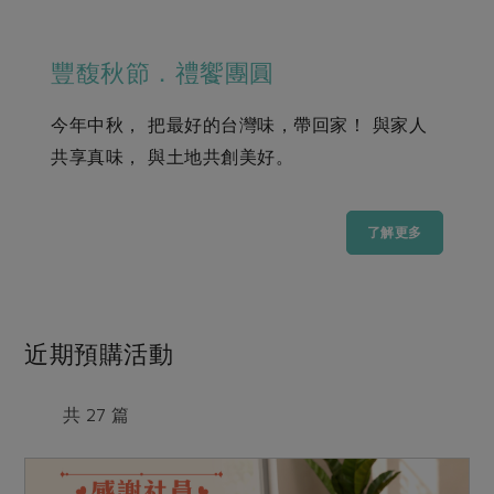
畜產肉類
水產
廚房瑜伽
合作25-經典快閃最後一週
水畜加工品
料理方式
產品檢驗
合作25-精選產品第四彈
豐馥秋節．禮饗團圓
關注議題
烘焙．點心
自主把關
合作25-精選產品第三彈
調理食材・點心
減硝酸鹽
惜食
今年中秋， 把最好的台灣味，帶回家！ 與家人
醬料
檢驗報告
更多當季產品
調味醬料/南北貨
烘焙
非基改運動
支持本土農糧
共享真味， 與土地共創美好。
湯品．鍋物
硝酸鹽檢驗
休閒零嘴
沖泡飲品
廢核運動
能源議題
漬物
議題活動
保健食品
了解更多
減添加物
減塑減廢
涼拌沙拉
社員權益
主婦聯盟X樂齡網特約優惠案
公益金
食農教育
飲品
居家好物
合作社法規
30%rPET紅烏龍茶
更多議題
美妝保養
個人清潔
社務專區
2024農業發展計畫年度報告
近期預購活動
主題食譜
生活者e週報
家庭清潔
織品
選舉專區
更多議題活動
異國料理
共 27 篇
日用品
圖書禮品
綠主張月刊
年菜食譜
防災用品
最新消息
把最好的台灣味帶回家！
典藏閱覽室
養身食補