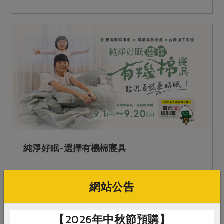
材的溫暖料理，讓每一餐都吃得安心又暖心。 守
護全家人安心生活，減少環境負擔，溫柔照顧地球
健康。 【2025生活用品大賞預購活動】 安心生活
家~滿額抽就送 只要於生活用品大賞預購滿1,800
元，即可抽多項好禮！滿3,500元還可加碼抽
COCO樂炒鍋等大獎！ 邀請社員一起與我們守護全
家人的安心生活，減少環境負擔，溫柔的照顧地球
健康。 &nbsp;&nbsp;活動詳情與大獎內容請點我
&nbsp;
純淨好眠~選擇有機棉寢具
我們相信， 一夜好眠的開始，是選擇對的寢具。
網站公告
照顧土地與環境，給全家人最純淨安心的守護。
寢具取貨時間：2026/01/06(二)~1/17(六) 棉被胎
【2026年中秋節預購】
(生產者直送)：2025/11/1(六)~2026/01/30(五)-生