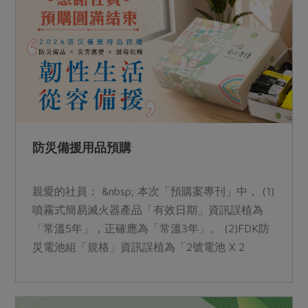
媒體報導
最新產品
節慶大餐
下載專區
優惠專區
高麗菜海鮮煎餅
地區活動
素食專區
社務會議
地區活動
樂齡友善
活動報下載
防災備援用品預購
親愛的社員： &nbsp; 本次「預購案專刊」中， (1)
噴霧式簡易滅火器產品「有效日期」資訊誤植為
「常溫5年」，正確應為「常溫3年」。 (2)FDK防
災電池組「規格」資訊誤植為「2號電池 X 2
顆」，正確應為「1號電池 x 2顆」。 造成不便，
敬請見諒。