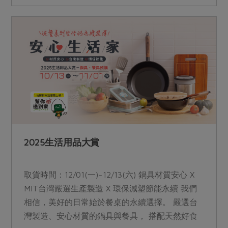
團圓共享的幸福記憶。 【Pi錢包加碼活動】-已結
束 活動範圍：站所、線上下單(EC) 活動時間：
12/1(一)～12/20(六)， 活動辦法： (1)參與合作社
2026年貨預購案，使用Pi拍錢包(Pi APP)並綁定玉
山銀行Pi信用卡結帳。 (2)年貨預購單筆訂單滿
4,800元，享100P幣回饋，滿6,800元再享100P
幣，總計200P幣，每位社員(社員編號)限領1次(不
含原基本回饋)。 注意事項： (1)數量有限，贈完為
止。 (2)活動結束後隔月底P幣直接匯入APP帳號
中。 &nbsp; &nbsp; &nbsp;&nbsp;&nbsp;龍馬精神
2025生活用品大賞
年菜組覆熱方式下載
取貨時間：12/01(一)~12/13(六) 鍋具材質安心 X
MIT台灣嚴選生產製造 X 環保減塑節能永續 我們
相信，美好的日常始於餐桌的永續選擇。 嚴選台
灣製造、安心材質的鍋具與餐具， 搭配天然好食