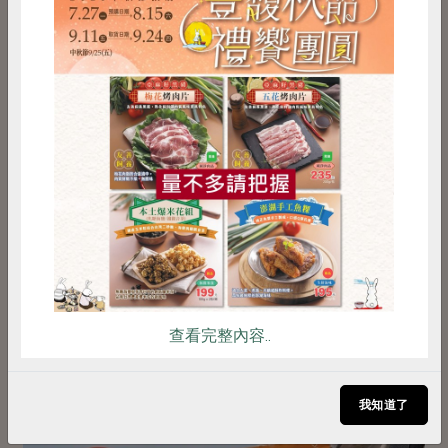
惜食
RPET
食譜
減硝酸鹽
雞蛋
食安
共同購買
一次使用
59元/包
點此介紹
查看完整內容..
我知道了