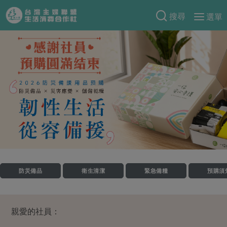
搜尋
選單
產品分類
當季蔬果
食譜料理
一籃菜
當令水果
食材
特別企畫
芽苗類
蕈菇類
米食
預購活動
綠主張
辛香料類
麵食
把最好的台灣味帶回家！
觀點文章
關於合作社
肉食
奶蛋豆・五穀
防災用品預購圓滿結束
主婦食堂
一籃菜真心話
海鮮
蛋
乳製品
認識合作社
重要公告
2026年端午節預購圓滿結束
防災備品
衛生清潔
緊急備糧
預購須
社內大小事
合作聯合國
常備菜
豆製品
米麵雜糧
關於我們
更多預購活動
產品故事
生活提案
蔬食
合作社組織
肉品・水產
親愛的社員：
樂齡生活
親子食育
蛋料理
當季產品
員工與求才