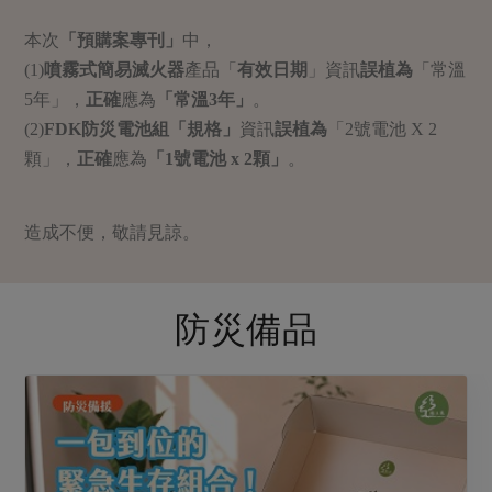
畜產肉類
水產
廚房瑜伽
合作25-經典快閃最後一週
本次
「預購案專刊」
中，
水畜加工品
料理方式
產品檢驗
合作25-精選產品第四彈
(1)
噴霧式簡易滅火器
產品「
有效日期
」資訊
誤植為
「常溫
關注議題
烘焙．點心
5年」，
正確
應為
「常溫3年」
。
自主把關
合作25-精選產品第三彈
調理食材・點心
減硝酸鹽
惜食
醬料
(2)
FDK防災電池組「規格」
資訊
誤植為
「2號電池 X 2
檢驗報告
更多當季產品
調味醬料/南北貨
烘焙
非基改運動
支持本土農糧
顆」，
正確
應為
「1號電池 x 2顆」
。
湯品．鍋物
硝酸鹽檢驗
休閒零嘴
沖泡飲品
廢核運動
能源議題
漬物
議題活動
保健食品
減添加物
減塑減廢
造成不便，敬請見諒。
涼拌沙拉
社員權益
主婦聯盟X樂齡網特約優惠案
公益金
食農教育
飲品
居家好物
合作社法規
30%rPET紅烏龍茶
更多議題
防災備品
美妝保養
個人清潔
社務專區
2024農業發展計畫年度報告
主題食譜
生活者e週報
家庭清潔
織品
選舉專區
更多議題活動
異國料理
日用品
圖書禮品
綠主張月刊
年菜食譜
防災用品
最新消息
把最好的台灣味帶回家！
典藏閱覽室
養身食補