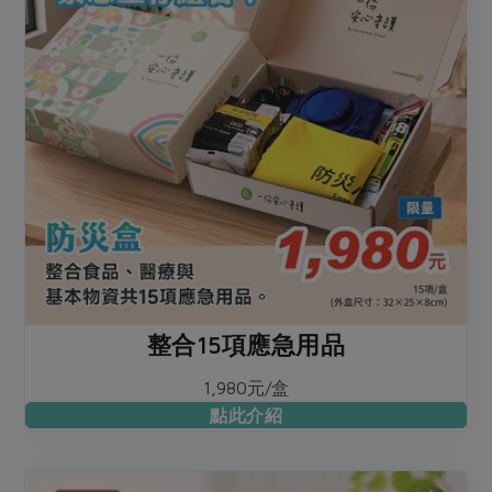
媒體報導
最新產品
節慶大餐
下載專區
優惠專區
高麗菜海鮮煎餅
地區活動
素食專區
社務會議
地區活動
樂齡友善
活動報下載
整合15項應急用品
1,980元/盒
點此介紹