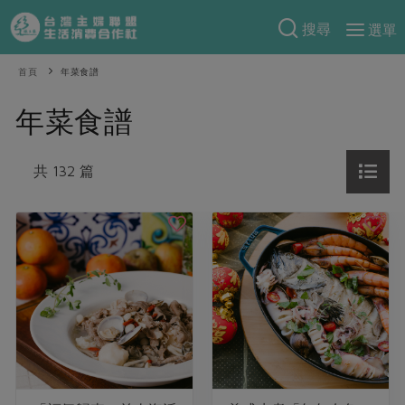
搜尋
選單
產品分類
首頁
年菜食譜
當季蔬果
食譜料理
年菜食譜
一籃菜
當令水果
食材
特別企畫
芽苗類
共 132 篇
蕈菇類
米食
預購活動
綠主張
辛香料類
麵食
把最好的台灣味帶回家！
觀點文章
關於合作社
肉食
奶蛋豆・五穀
防災用品預購圓滿結束
主婦食堂
一籃菜真心話
海鮮
蛋
乳製品
認識合作社
重要公告
2026年端午節預購圓滿結束
社內大小事
合作聯合國
常備菜
豆製品
米麵雜糧
關於我們
更多預購活動
產品故事
生活提案
蔬食
合作社組織
肉品・水產
樂齡生活
親子食育
蛋料理
當季產品
員工與求才