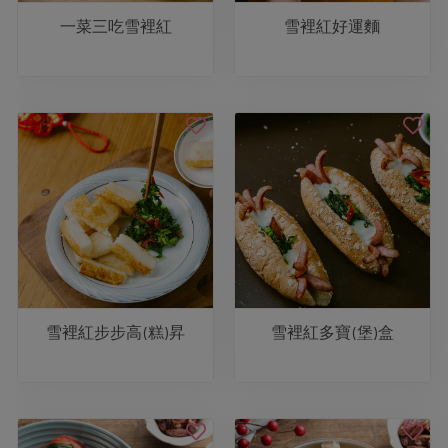
一菜三吃雪裡紅
雪裡紅好運麵
雪裡紅步步高(糕)昇
雪裡紅多寶(堡)盒