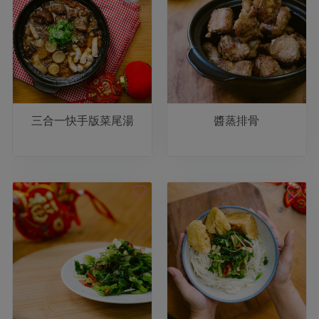
媒體報導
最新產品
節慶大餐
下載專區
優惠專區
高麗菜海鮮煎餅
地區活動
素食專區
社務會議
地區活動
樂齡友善
三合一快手版菜尾湯
醬蒸排骨
活動報下載