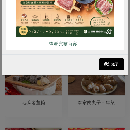
雞蛋
食安
共同購買
茶香杏仁牛奶糖
三色軟糖
查看完整內容..
我知道了
地瓜老薑糖
客家肉丸子－年菜