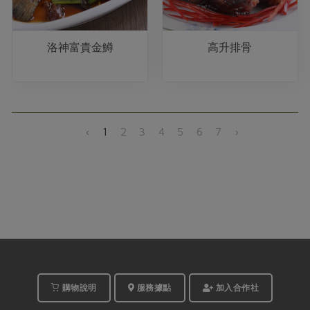
洛神富貴金鱒
高升排骨
‹
1
2
3
4
5
6
7
›
購物說明
服務據點
加入合作社