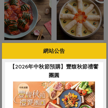
紅麴福豬丸 (高齡友善
清蒸蝦芙蓉 (高齡友善
網站公告
年菜)
年菜)
【2026年中秋節預購】豐馥秋節禮饗
團圓
惜食
RPET
食譜
減硝酸鹽