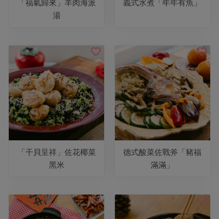
畜產肉類
水產
「福氣歸來」羊肉海派
義式水煮「年年有魚」
廚房瑜伽
傳到心坎裡，誠心又澎派
湯
水畜加工品
料理方式
產品檢驗
合作25-經典快閃最後一週
關注議題
烘焙．點心
自主把關
合作25-精選產品第四彈
調理食材・點心
減硝酸鹽
惜食
醬料
檢驗報告
更多當季產品
調味醬料/南北貨
烘焙
非基改運動
支持本土農糧
湯品．鍋物
硝酸鹽檢驗
休閒零嘴
沖泡飲品
廢核運動
能源議題
漬物
議題活動
保健食品
減添加物
減塑減廢
涼拌沙拉
社員權益
主婦聯盟X樂齡網特約優惠案
公益金
食農教育
飲品
居家好物
合作社法規
30%rPET紅烏龍茶
更多議題
美妝保養
個人清潔
社務專區
「干貝呈祥」佐花椰菜
德式酸菜佐戰斧「豬福
2024農業發展計畫年度報告
主題食譜
黑米
滿滿」
生活者e週報
家庭清潔
織品
選舉專區
更多議題活動
異國料理
日用品
圖書禮品
綠主張月刊
年菜食譜
防災用品
最新消息
傳到心坎裡，誠心又澎派
典藏閱覽室
養身食補