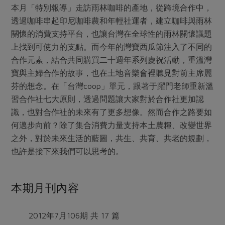
媒體報導
本月「特別報導」走訪雨林咖啡的產地，從跨境合作中，
最新產品
節慶大餐
下載專區
透過咖啡串起印尼咖啡農和年輕社運者，建立咖啡與雨林
關懷的消費支持平台，也讓台灣在全球性的雨林關懷議題
優惠專區
上找到可使力的支點。而今年的灣寶西瓜節注入了不同的
高麗菜海鮮煎餅
地區活動
素食專區
合作元素，結合共同購買二十週年系列慶祝活動，重溫灣
寶與主婦合作的故事，也在土地音樂會裡聽見對前主席麗
社務會議
地區活動
樂齡友善
芬的想念。在「台灣coop」單元，跟著于躍門老師重新溫
活動報下載
習合作社七大原則，透過問題讓大家對於合作社更加認
識，也對合作社的未來有了更多想像。然而合作之路要如
何邁步向前？除了集合消費力量支持本土農糧、改變世界
之外，對於未來生活的藍圖，共生、共育、共老的規劃，
也許是接下來我們可以思考的。
本期月刊內容
2012年7月106期 共 17 篇