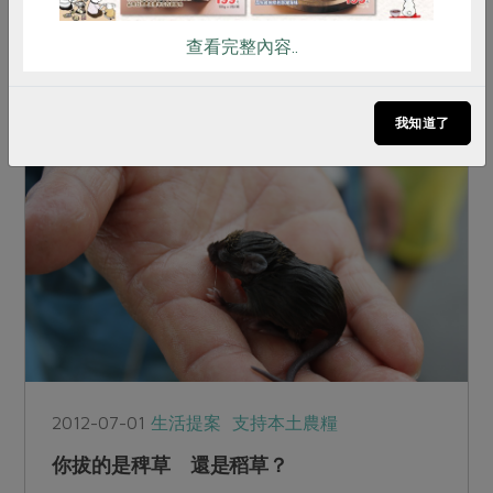
論民生、工業、農業都大量倚賴地下水；因而成為
台灣地層下陷第二嚴重的地方。在這裡，第一次體
查看完整內容..
驗到，原來水龍頭打開是可能流不出水的。水不
夠，政府的第一個應對...
我知道了
2012-07-01
生活提案
支持本土農糧
你拔的是稗草 還是稻草？