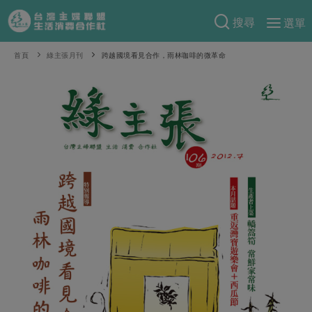
搜尋
選單
產品分類
首頁
綠主張月刊
跨越國境看見合作，雨林咖啡的微革命
當季蔬果
食譜料理
一籃菜
當令水果
食材
特別企畫
芽苗類
蕈菇類
米食
預購活動
綠主張
辛香料類
麵食
把最好的台灣味帶回家！
觀點文章
關於合作社
肉食
奶蛋豆・五穀
防災用品預購圓滿結束
主婦食堂
一籃菜真心話
海鮮
蛋
乳製品
認識合作社
重要公告
2026年端午節預購圓滿結束
社內大小事
合作聯合國
常備菜
豆製品
米麵雜糧
關於我們
更多預購活動
產品故事
生活提案
蔬食
合作社組織
肉品・水產
樂齡生活
親子食育
蛋料理
當季產品
員工與求才