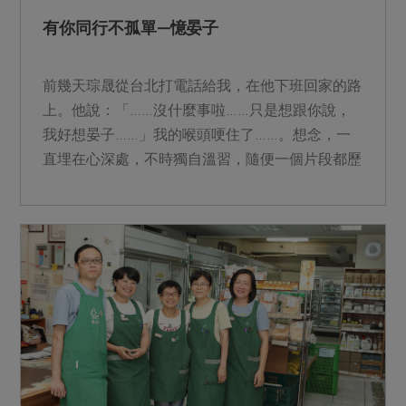
有你同行不孤單—憶晏子
前幾天琮晟從台北打電話給我，在他下班回家的路
上。他說：「……沒什麼事啦……只是想跟你說，
我好想晏子……」我的喉頭哽住了……。想念，一
直埋在心深處，不時獨自溫習，隨便一個片段都歷
歷在目，彷彿我在台...