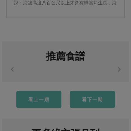
說：海拔高度八百公尺以上才會有轎篙筍生長，海
拔愈高所產的筍子纖維...
推薦食譜
看上一期
看下一期