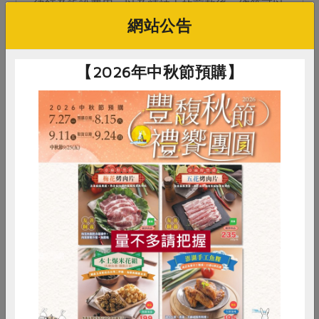
律師及訴訟費用，以及精神上的煎熬後，總算可以
網站公告
緩一口氣，畢竟是農...
【2026年中秋節預購】
惜食
RPET
食譜
減硝酸鹽
2012-07-01
生活提案
支持本土農糧
雞蛋
食安
共同購買
守護水圳，守護餐桌上的糧食
彰化是非常缺水的地方，因為地面水不足，所以不