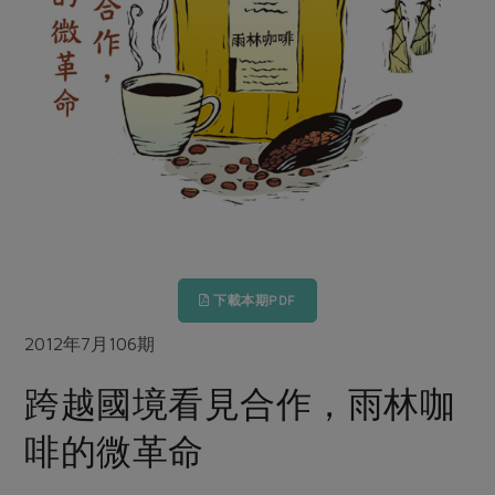
畜產肉類
水產
廚房瑜伽
合作25-經典快閃最後一週
水畜加工品
料理方式
產品檢驗
合作25-精選產品第四彈
關注議題
烘焙．點心
自主把關
合作25-精選產品第三彈
調理食材・點心
減硝酸鹽
惜食
醬料
檢驗報告
更多當季產品
調味醬料/南北貨
烘焙
非基改運動
支持本土農糧
湯品．鍋物
硝酸鹽檢驗
休閒零嘴
沖泡飲品
廢核運動
能源議題
漬物
議題活動
保健食品
減添加物
減塑減廢
涼拌沙拉
社員權益
主婦聯盟X樂齡網特約優惠案
公益金
食農教育
飲品
居家好物
下載本期PDF
合作社法規
30%rPET紅烏龍茶
更多議題
美妝保養
個人清潔
社務專區
2012年7月106期
2024農業發展計畫年度報告
主題食譜
生活者e週報
家庭清潔
織品
選舉專區
更多議題活動
跨越國境看見合作，雨林咖
異國料理
日用品
圖書禮品
綠主張月刊
啡的微革命
年菜食譜
防災用品
最新消息
把最好的台灣味帶回家！
典藏閱覽室
養身食補