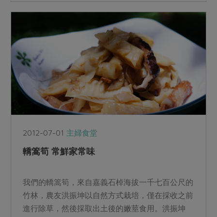
2012-07-01
主婦食堂
轎篙筍 常鮮家常味
我們的轎篙筍，來自嘉義石棹海拔一千七百公尺的
竹林，農友洪振坤以自然方式栽培，僅在採收之前
進行除草，然後採取出土後的嫩莖食用。洪振坤