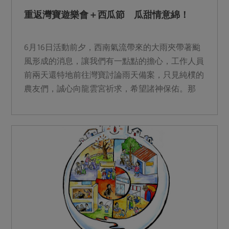
重返灣寶遊樂會＋西瓜節 瓜甜情意綿！
6月16日活動前夕，西南氣流帶來的大雨夾帶著颱
風形成的消息，讓我們有一點點的擔心，工作人員
前兩天還特地前往灣寶討論雨天備案，只見純樸的
農友們，誠心向龍雲宮祈求，希望諸神保佑。那
天，在老天爺的庇佑...