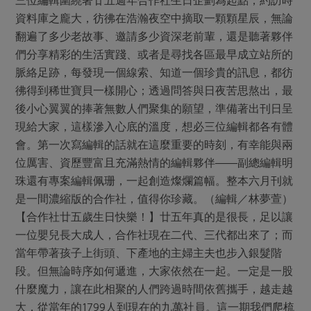
媒體報導
最新產品
資料庫之龐大，彷彿在浩瀚夜空中摘取一顆顆星辰，無論
節慶大餐
下載專區
翻遍了多少老故事、邀請多少資深老前輩，還是聽著夥伴
優惠專區
們分享精彩的生活實踐、或者是尋找各區最早成立站所的
高麗菜海鮮煎餅
脈絡足跡，每發現一個線索、知道一個珍貴的訊息，都彷
地區活動
素食專區
彿得到稀世寶貝一樣開心；透過問答與日夜苦思熬出，最
社務會議
地區活動
後小心翼翼的捧著無數人們聚集的願望，準備著出刊日呈
樂齡友善
活動報下載
現給大家，這樣滲入心底的溫度，想必三位編輯都各有體
會。第一次寫編輯的話就在這麼重要的時刻，有幸能與兩
位厲害、資歷豐富且充滿熱情的編輯夥伴――副總編輯明
珠還有專案編輯佩珊，一起創造燦爛篇幅。整本六月刊就
是一間濃縮版的合作社，值得你珍藏。（編輯／林夢萱）
【合作社廿五歲生日快樂！】廿五年真的是很長，足以讓
一位嬰兒長大成人，合作社現在二代、三代都出來了；而
當年帶著孩子上街頭、下產地的主婦主夫也步入銀髮階
段。但無論時序如何遞進，大家依然在一起。一定是一股
什麼魔力，讓在此相聚的人們跨過時間依舊攜手，越走越
大，從當年的1799人到現在的九萬社員。這一期我們爬梳