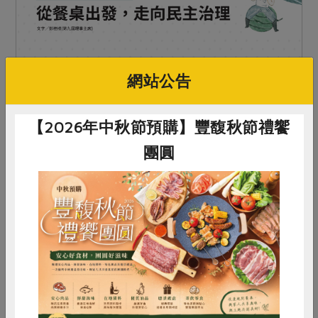
網站公告
2026-06-24
社內大小事
【2026年中秋節預購】豐馥秋節禮饗
理事主席彭桂枝談未來朝向 從餐桌出發，
團圓
走向民主治理
前輩們在最賺錢的時刻，毅然將私利化為公共資
產。這場制度的跨越，讓我們在食安風暴來臨時，
成為台灣最堅固的信任避風港。
惜食
RPET
食譜
減硝酸鹽
雞蛋
食安
共同購買