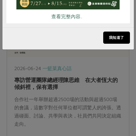
查看完整內容..
我知道了
2026-06-24
一籃菜真心話
專訪營運團隊總經理陳思維 在大者恆大的
傾斜裡，保有選擇
合作社一年舉辦超過2500場的活動與超過500場
的會議，這數字對任何單位都可謂驚人的誇張。透
過碰面、討論、共學與表決，社員們共同決定組織
走向。