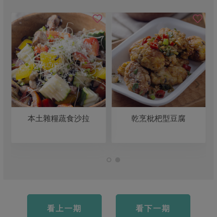
本土雜糧蔬食沙拉
乾烹枇杷型豆腐
看上一期
看下一期