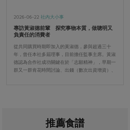
2026-06-22
社內大小事
專訪黃淑德前輩 探究事物本質，做聰明又
負責任的消費者
從共同購買時期即加入的黃淑德，參與超過三十
年，曾任本社多屆理事，目前擔任監事主席。黃淑
德認為合作社成功關鍵在於「志願精神」，早期一
群又一群肯花時間討論、出錢（數次出資增資）、
不會計較算帳，也不懂害怕的姊妹前輩，為我們合
作社打下基礎。
推薦食譜