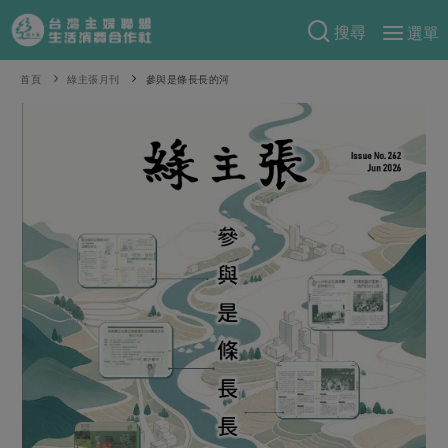
搜尋
選單
產品分類
首頁
綠主張月刊
參與是條長長的河
當季蔬果
食譜料理
一籃菜
當令水果
食材
特別企畫
芽苗類
蕈菇類
米食
預購活動
綠主張
辛香料類
麵食
把最好的台灣味帶回家！
觀點文章
關於合作社
肉食
奶蛋豆・五穀
防災用品預購圓滿結束
主婦食堂
一籃菜真心話
海鮮
蛋
乳製品
認識合作社
重要公告
2026年端午節預購圓滿結束
社內大小事
合作聯合國
常備菜
豆製品
米麵雜糧
關於我們
更多預購活動
產品故事
生活提案
蔬食
合作社組織
肉品・水產
樂齡生活
親子食育
蛋料理
當季產品
員工與求才