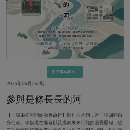
畜產肉類
水產
廚房瑜伽
傳到心坎裡，誠心又澎派
水畜加工品
料理方式
產品檢驗
合作25-經典快閃最後一週
關注議題
烘焙．點心
自主把關
合作25-精選產品第四彈
調理食材・點心
減硝酸鹽
惜食
醬料
檢驗報告
更多當季產品
調味醬料/南北貨
烘焙
非基改運動
支持本土農糧
湯品．鍋物
硝酸鹽檢驗
休閒零嘴
沖泡飲品
廢核運動
能源議題
漬物
議題活動
保健食品
減添加物
減塑減廢
涼拌沙拉
社員權益
主婦聯盟X樂齡網特約優惠案
公益金
食農教育
下載本期PDF
飲品
居家好物
合作社法規
30%rPET紅烏龍茶
更多議題
2026年06月262期
美妝保養
個人清潔
社務專區
2024農業發展計畫年度報告
主題食譜
參與是條長長的河
生活者e週報
家庭清潔
織品
選舉專區
更多議題活動
異國料理
日用品
圖書禮品
綠主張月刊
【一場由初衷開始的長旅行】製作六月刊，是一場回顧自
年菜食譜
防災用品
最新消息
傳到心坎裡，誠心又澎派
身使命、珍惜現在擁有以及摸索未來可能的漫長歷程，從
典藏閱覽室
養身食補
三位編輯圍繞著廿五週年合作社生日企劃為起點，約訪時