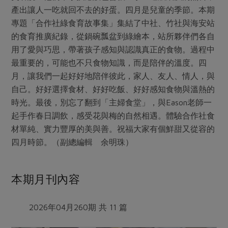
產出讓人一吃就回不去的好蛋。四月是兒童的季節。本期
專題「合作社綠食育故事集」集結了中社、竹社與海安站
的食育推廣紀錄，從鍋碗瓢盆到綠繪本，站所夥伴們各自
用了愛與巧思，帶著孩子感知與認識真正的食物。過程中
最重要的，可能也不只食物知識，而是陪伴的溫度。四
月，讓我們一起好好地陪伴彼此，家人、友人、情人，與
自己。好好選擇食材、好好吃飯、好好感知食物與溫熱的
時光。最後，別忘了翻到「主婦食堂」，與Eason老師一
起手作春日調飲，感受花與梅的自然相遇。體驗合作社食
材單純、實力豐厚的美與善。祝福大家有個鮮甜又從容的
四月時節。（副總編輯 余明珠）
本期月刊內容
2026年04月260期 共 11 篇