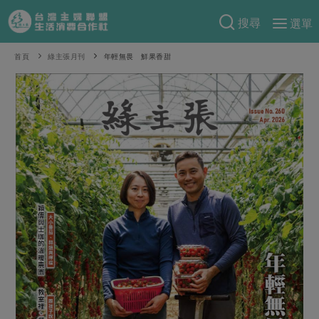
搜尋
選單
產品分類
首頁
綠主張月刊
年輕無畏 鮮果香甜
當季蔬果
食譜料理
一籃菜
當令水果
食材
特別企畫
芽苗類
蕈菇類
米食
預購活動
綠主張
辛香料類
麵食
把最好的台灣味帶回家！
觀點文章
關於合作社
肉食
奶蛋豆・五穀
防災用品預購圓滿結束
主婦食堂
一籃菜真心話
海鮮
蛋
乳製品
認識合作社
重要公告
2026年端午節預購圓滿結束
社內大小事
合作聯合國
常備菜
豆製品
米麵雜糧
關於我們
更多預購活動
產品故事
生活提案
蔬食
合作社組織
肉品・水產
樂齡生活
親子食育
蛋料理
當季產品
員工與求才