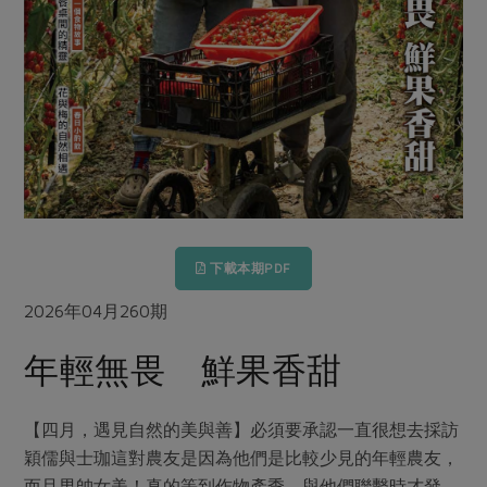
畜產肉類
水產
廚房瑜伽
傳到心坎裡，誠心又澎派
水畜加工品
料理方式
產品檢驗
合作25-經典快閃最後一週
關注議題
烘焙．點心
自主把關
合作25-精選產品第四彈
調理食材・點心
減硝酸鹽
惜食
醬料
檢驗報告
更多當季產品
調味醬料/南北貨
烘焙
非基改運動
支持本土農糧
湯品．鍋物
硝酸鹽檢驗
休閒零嘴
沖泡飲品
廢核運動
能源議題
漬物
議題活動
保健食品
減添加物
減塑減廢
涼拌沙拉
社員權益
主婦聯盟X樂齡網特約優惠案
公益金
食農教育
下載本期PDF
飲品
居家好物
合作社法規
30%rPET紅烏龍茶
更多議題
2026年04月260期
美妝保養
個人清潔
社務專區
2024農業發展計畫年度報告
主題食譜
年輕無畏 鮮果香甜
生活者e週報
家庭清潔
織品
選舉專區
更多議題活動
異國料理
日用品
圖書禮品
綠主張月刊
【四月，遇見自然的美與善】必須要承認一直很想去採訪
年菜食譜
防災用品
最新消息
傳到心坎裡，誠心又澎派
穎儒與士珈這對農友是因為他們是比較少見的年輕農友，
典藏閱覽室
養身食補
而且男帥女美！真的等到作物產季，與他們聯繫時才發