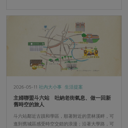
術的探究，更是將合作社「共同購買支持環境永
續」的理念，透過科學驗證轉化為具體的創新行
動。
2026-05-11
社內大小事
生活提案
主婦聯盟斗六站 吐納老街氣息、做一回新
舊時空的旅人
斗六站鄰近古蹟和學區，順著附近的雲林溪畔，可
進到舊城區感受時空交錯的浪漫；沿著大學路，可