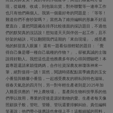
媒體報導
最新產品
現，從栽種、收成，到包裝出貨，對外聯繫等一連串工作
節慶大餐
下載專區
也只有他們兩個人。我第一個最好奇的問題是：「等等！
優惠專區
難道你們不會吵架嗎？」當然為了維持編輯的形象不好這
高麗菜海鮮煎餅
麼直白，還把問題藏在排序比較後面的採訪題目，不過他
地區活動
素食專區
們的默契真的沒話說！想知道天天與伴侶一起工作，且不
社務會議
地區活動
吵架的秘訣，可以翻開我們這期的「來自現場」，感受產
樂齡友善
活動報下載
地的鮮甜直入眼簾！ 還有一題看似很輕鬆的題目：「覺
得自己像是哪一種自己栽種的作物？」，卻被真誠的士珈
說得好動人。我想這也是他務農多年的心得與體驗吧！本
篇專題還請來穎儒媽媽，合作社資深農友林瓊珠神來一
筆，絕對值得一讀！當然，閱讀時搭配點當季嬌貴的玉女
小番茄與糖馨小番茄，一起感受農友的耕耘與特色滋味。
很春天氣息的四月刊，另一對年輕生產者則是2025年加
入雞蛋供應的「艸上農牧場」。畜產與生物科技學系的他
們學以致用，專業的背後是源於動物的愛。生產者每天像
照顧孩子般，管吃、管睡、管玩還要排解糾紛。責任編輯
笑著說：他們帶小孩應該也會很上手！這般細膩的照料，