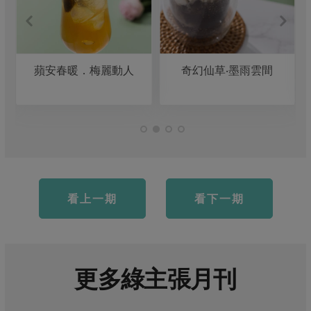
蘋安春暖．梅麗動人
奇幻仙草‧墨雨雲間
看上一期
看下一期
更多綠主張月刊