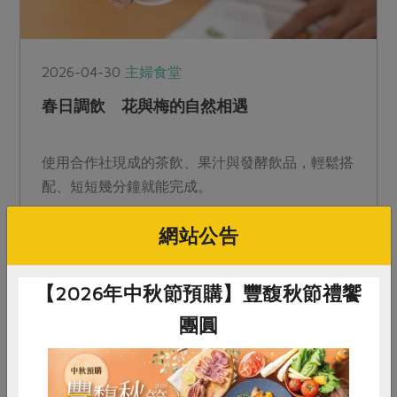
2026-04-30
主婦食堂
春日調飲 花與梅的自然相遇
使用合作社現成的茶飲、果汁與發酵飲品，輕鬆搭
配、短短幾分鐘就能完成。
網站公告
【2026年中秋節預購】豐馥秋節禮饗
團圓