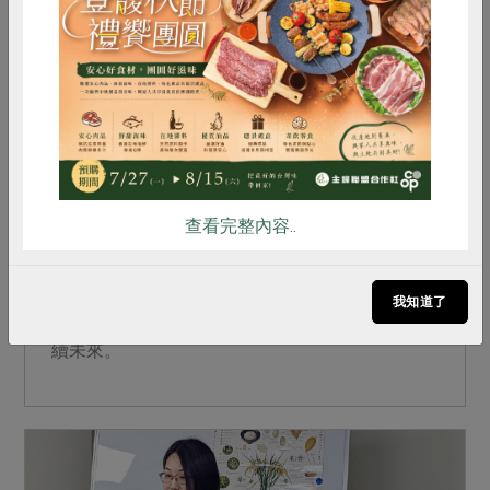
惜食
RPET
食譜
減硝酸鹽
雞蛋
食安
共同購買
2026-04-28
親子食育
合作社綠食育故事集 讓大人牽起小孩的
手，探索食物的真面貌
查看完整內容..
教室、站所、社區，我們在食育課程中，捕捉孩子
因食物驚奇的一瞬間，閃閃發亮的眼中，看見種在
我知道了
他們心中的美麗田園。牽著手，我們要一起踏入永
續未來。