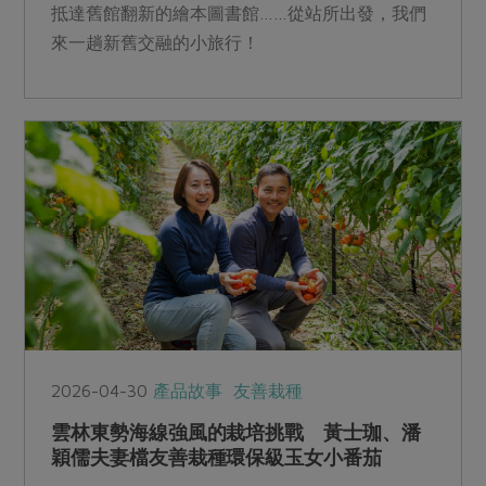
抵達舊館翻新的繪本圖書館……從站所出發，我們
來一趟新舊交融的小旅行！
2026-04-30
產品故事
友善栽種
雲林東勢海線強風的栽培挑戰 黃士珈、潘
穎儒夫妻檔友善栽種環保級玉女小番茄