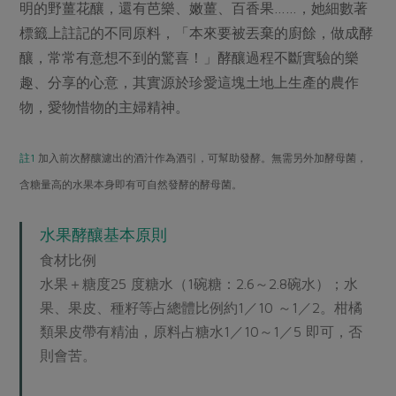
媒體報導
明的野薑花釀，還有芭樂、嫩薑、百香果……，她細數著
最新產品
節慶大餐
標籤上註記的不同原料，「本來要被丟棄的廚餘，做成酵
下載專區
釀，常常有意想不到的驚喜！」酵釀過程不斷實驗的樂
優惠專區
趣、分享的心意，其實源於珍愛這塊土地上生產的農作
高麗菜海鮮煎餅
地區活動
素食專區
物，愛物惜物的主婦精神。
社務會議
地區活動
樂齡友善
註1
加入前次酵釀濾出的酒汁作為酒引，可幫助發酵。無需另外加酵母菌，
活動報下載
含糖量高的水果本身即有可自然發酵的酵母菌。
水果酵釀基本原則
食材比例
水果＋糖度25 度糖水（1碗糖：2.6～2.8碗水）；水
果、果皮、種籽等占總體比例約1／10 ～1／2。柑橘
類果皮帶有精油，原料占糖水1／10～1／5 即可，否
則會苦。