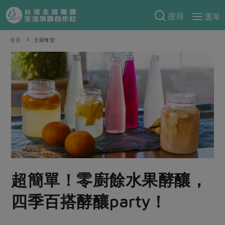
搜尋
選單
產品分類
首頁
主婦食堂
當季蔬果
食譜料理
一籃菜
當令水果
食材
特別企畫
芽苗類
蕈菇類
米食
預購活動
綠主張
辛香料類
麵食
把最好的台灣味帶回家！
觀點文章
關於合作社
肉食
奶蛋豆・五穀
防災用品預購圓滿結束
主婦食堂
一籃菜真心話
海鮮
蛋
乳製品
認識合作社
重要公告
2026年端午節預購圓滿結束
超簡單！零廚餘水果酵釀，
社內大小事
合作聯合國
常備菜
豆製品
米麵雜糧
關於我們
更多預購活動
產品故事
生活提案
蔬食
四季百搭酵釀party！
合作社組織
肉品・水產
樂齡生活
親子食育
蛋料理
當季產品
員工與求才