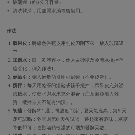
玻璃罐（約3公升容量）
清洗乾淨，用熱開水消毒後備用。
作法
取果皮：
將綠色香蕉皮用削皮刀削下來，放入玻璃罐
中。
加糖水：
取一乾淨容器，倒入白砂糖及冷開水攪拌至
糖溶化，倒入作法1。
倒酒引：
倒入適量酒引即可封罐（不要旋緊）。
攪拌：
每天用乾淨的湯匙或筷子攪拌，讓果皮充分浸
漬糖水，使糖水與水果充分混合（注意避免混入雜
質，攪拌器具不能有油漬）。
初釀：
發酵約1 週，視溫度而定，夏天氣溫高，第6 天
即可試喝；冬天則第8 天後試喝；嘗起來有酒味，糖度
降低即可；喜歡酒精較濃的可增加發酵天數。