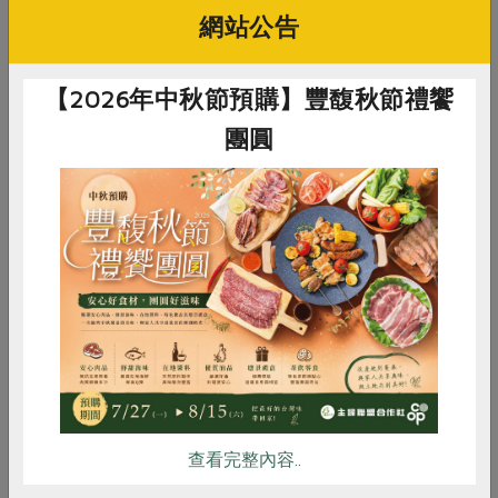
網站公告
【2026年中秋節預購】豐馥秋節禮饗
團圓
柑橘冷漬果醬
(點連結見詳細食譜)
惜食
RPET
食譜
減硝酸鹽
雞蛋
食安
共同購買
查看完整內容..
綜合蜜餞果乾
(點連結見詳細食譜)