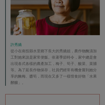
許秀嬌
從小在南投縣水里鄉下長大的秀嬌姐，農作物醃漬加
工對她來說是家常便飯。依著季節時令，家中總是會
出現各式各樣的農產加工，梅子、筍子、酸菜、菜脯
等。為了延長作物保存，社員們經常有機會嘗到她分
享的醃梅、醬筍，而現在又多了一樣惜食好物「水果
酵釀」。