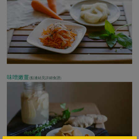
味噌嫩薑
(點連結見詳細食譜)