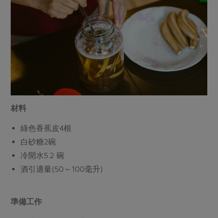
材料
綠色香蕉皮4根
白砂糖2碗
冷開水5.2 碗
酒引適量(50～100毫升)
準備工作