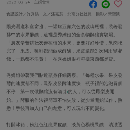
畜產肉類
水產
2020-03-24・主婦食堂
廚房瑜伽
合作25-經典快閃最後一週
水畜加工品
料理方式
食譜設計／許秀嬌 文／潘嘉慧．北南分社社員 攝影／黃聖凱
產品檢驗
合作25-精選產品第四彈
關注議題
烘焙．點心
陽光灑進和室窗邊，一罐罐五顏六色的玻璃瓶裡，裝著發
自主把關
合作25-精選產品第三彈
調理食材・點心
減硝酸鹽
惜食
醬料
酵中的水果酵釀，這裡是秀嬌姐的全食物酵釀實驗場。
檢驗報告
更多當季產品
調味醬料/南北貨
烘焙
非基改運動
支持本土農糧
「農友辛苦耕耘友善種植的水果，更要好好珍惜，果肉吃
湯品．鍋物
硝酸鹽檢驗
休閒零嘴
沖泡飲品
完了，果皮、種籽都能做成酵釀，果皮還能2 次利用變蜜
廢核運動
能源議題
漬物
議題活動
餞，一點都不浪費！」在秀嬌姐眼裡每樣東西都是寶。
保健食品
減添加物
減塑減廢
涼拌沙拉
社員權益
主婦聯盟X樂齡網特約優惠案
公益金
食農教育
秀嬌姐帶著我們貼近瓶身仔細觀察。「每種水果、果皮發
飲品
居家好物
合作社法規
30%rPET紅烏龍茶
更多議題
酵的速度都不同，鳳梨皮發酵速度快，瓶子裡的泡泡冒個
美妝保養
個人清潔
社務專區
2024農業發展計畫年度報告
不停，第一次做酵釀沒有酒引
的人，可以從鳳梨皮開
1
主題食譜
生活者e週報
家庭清潔
織品
始。」酵釀的作法很簡單不怕失敗，從少量開始試作，熟
選舉專區
更多議題活動
異國料理
悉上手後再加入自己的創意，可以玩出不同變化。
日用品
圖書禮品
綠主張月刊
年菜食譜
防災用品
最新消息
把最好的台灣味帶回家！
打開冰箱，粉紅色紅龍果皮釀、淡黃色楊桃果釀、清澈透
典藏閱覽室
養身食補