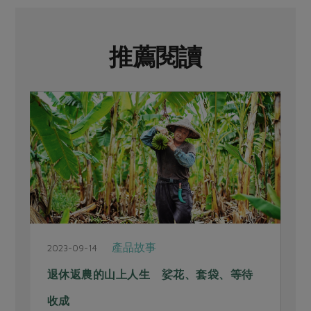
推薦閱讀
產品故事
2023-09-14
2
退休返農的山上人生 娑花、套袋、等待
收成