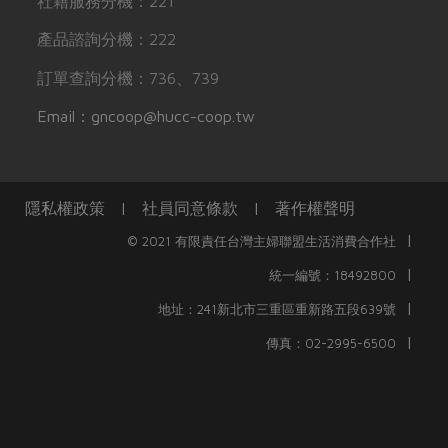
社籍服務分機：221
產品諮詢分機：222
訂單查詢分機：736、739
Email：gncoop@hucc-coop.tw
隱私權政策
|
社員同意條款
|
著作權聲明
|
© 2021 有限責任台灣主婦聯盟生活消費合作社
|
統一編號：18492800
|
地址：241新北市三重區重新路五段639號
|
傳真：02-2995-6500