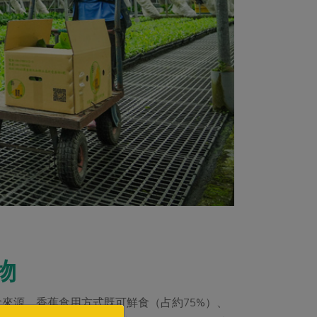
物
來源。香蕉食用方式既可鮮食（占約75%）、