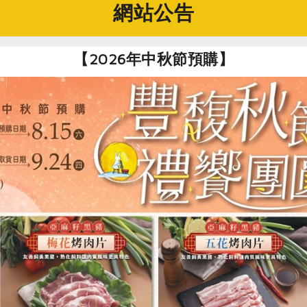
%），也曾締造台灣的經濟奇蹟，因此又喚「金蕉」。台灣主要的
網站公告
久的香蕉品種。起初僅為自給農作物，栽種面積從台灣西部往北
濟作物之一。
【2026年中秋節預購】