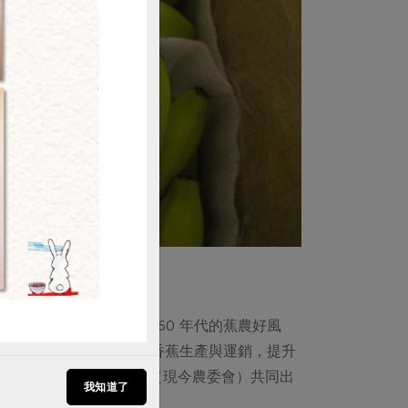
購買
是香蕉的形狀……」，60 年代的蕉農好風
68年，為研究改進台灣香蕉生產與運銷，提升
中國農村復興聯合委員會（現今農委會）共同出
我知道了
盼延續台灣的「蕉」傲。