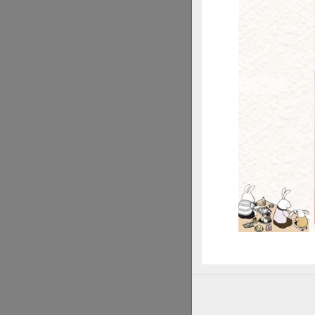
惜
沒有擦壓傷的香蕉
談起香蕉王國的榮景
光，年薪是公務員的
國際競爭力，由主
資成立了「台灣香