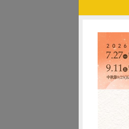
亦可煮食（占約25
是台灣栽種歷史最
躋身為台灣主要經