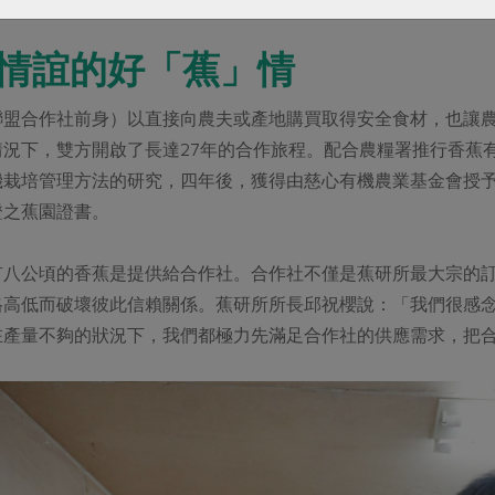
情誼的好「蕉」情
聯盟合作社前身）以直接向農夫或產地購買取得安全食材，也讓
況下，雙方開啟了長達27年的合作旅程。配合農糧署推行香蕉有
機栽培管理方法的研究，四年後，獲得由慈心有機農業基金會授
證之蕉園證書。
有八公頃的香蕉是提供給合作社。合作社不僅是蕉研所最大宗的
格高低而破壞彼此信賴關係。蕉研所所長邱祝櫻說：「我們很感
在產量不夠的狀況下，我們都極力先滿足合作社的供應需求，把