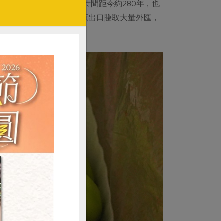
食用品種──北蕉，引進時間距今約280年，也
開始漸次增加，而後因香蕉出口賺取大量外匯，