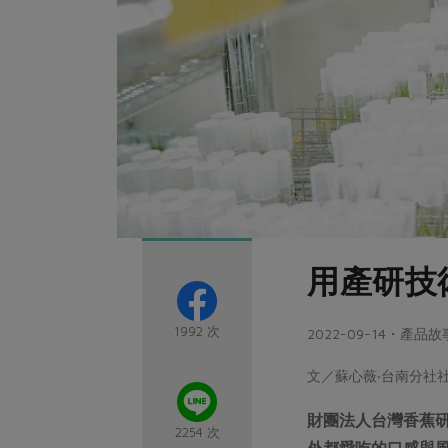
用產研技
1992 次
2022-09-14・產品故
文／蘇心薇‧台南分社社員 
財團法人台灣香蕉研
2254 次