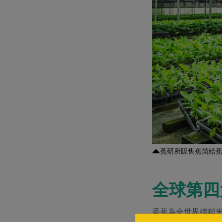
蕉研所販售蕉苗給
全球第四
香蕉為全世界繼稻