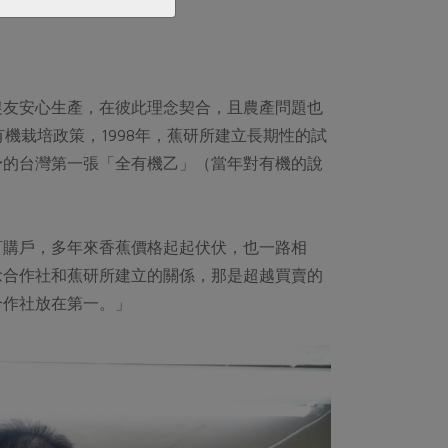
農友安心生產，在彼此理念契合，且農產問題也
機栽培政策，1998年，蕉研所建立長期性的試
予的台灣第一張「全有機乙」（當年對有機的說
訂購戶，多年來香蕉價格起起伏伏，也一路相
念合作社和蕉研所建立的關係，那是超越買賣的
合作社放在第一。」