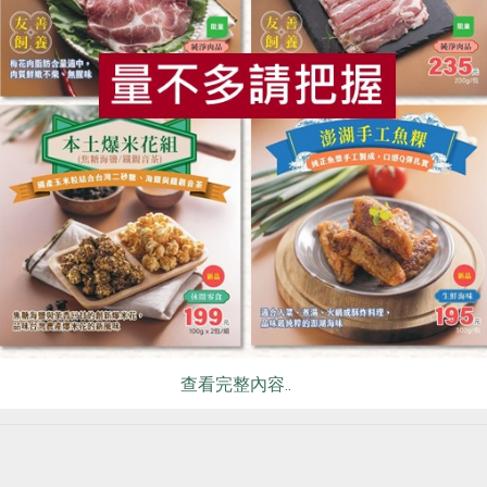
食
RPET
食譜
減硝酸鹽
雞蛋
食安
共同
外皮，最受消費者喜歡。
查看完整內容..
，就如同李旺台的歷史小說《蕉王吳振瑞》中寫道：「那幾年，錢
好幾倍，高雄的旗山小鎮因為風土適宜，成為香蕉種植重鎮。19
要負責香蕉產銷的台灣省青果運銷合作社、經濟部國際貿易局及
蕉研究所」，在屏東縣九如鄉玉泉村以科技打造香蕉新樂園，期