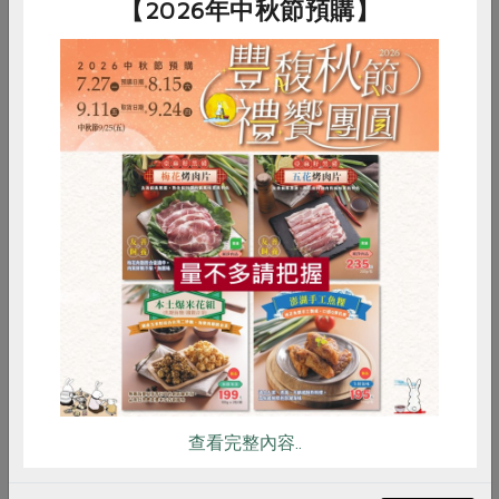
【2026年中秋節預購】
起司焗黃金雞排
惜食
RPET
食譜
減硝酸鹽
雞蛋
食安
共同購買
查看完整內容..