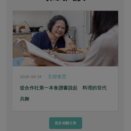
主婦食堂
2026-05-12
2
合作母子共煮母親節 最菜專員＋媽媽
無需言說的心意 都擺在餐桌上
更多相關文章