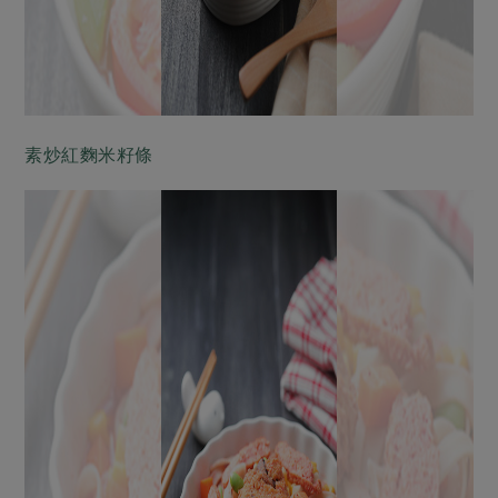
素炒紅麴米籽條