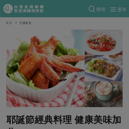
搜尋
選單
產品分類
首頁
主婦食堂
當季蔬果
食譜料理
一籃菜
當令水果
食材
特別企畫
芽苗類
蕈菇類
米食
預購活動
綠主張
辛香料類
麵食
把最好的台灣味帶回家！
觀點文章
關於合作社
肉食
奶蛋豆・五穀
防災用品預購圓滿結束
主婦食堂
一籃菜真心話
海鮮
蛋
乳製品
認識合作社
重要公告
2026年端午節預購圓滿結束
社內大小事
合作聯合國
常備菜
豆製品
米麵雜糧
關於我們
更多預購活動
產品故事
生活提案
蔬食
合作社組織
耶誕節經典料理 健康美味加
肉品・水產
樂齡生活
親子食育
蛋料理
當季產品
員工與求才