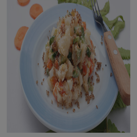
媒體報導
最新產品
節慶大餐
下載專區
優惠專區
高麗菜海鮮煎餅
地區活動
素食專區
社務會議
地區活動
樂齡友善
活動報下載