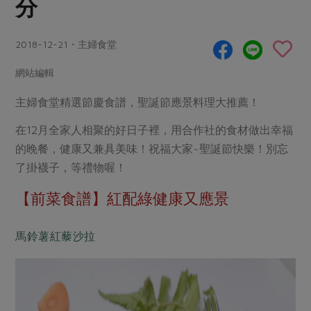
分
畜產肉類
水產
廚房瑜伽
合作25-經典快閃最後一週
水畜加工品
料理方式
產品檢驗
合作25-精選產品第四彈
2018-12-21・主婦食堂
關注議題
烘焙．點心
自主把關
合作25-精選產品第三彈
調理食材・點心
減硝酸鹽
惜食
網站編輯
醬料
檢驗報告
更多當季產品
調味醬料/南北貨
烘焙
非基改運動
支持本土農糧
主婦食堂精選節慶食譜，聖誕節應景料理大推薦！
湯品．鍋物
硝酸鹽檢驗
休閒零嘴
沖泡飲品
廢核運動
能源議題
在12月全家人相聚的好日子裡，用合作社的食材做出幸福
漬物
議題活動
保健食品
減添加物
減塑減廢
的晚餐，健康又兼具美味！祝福大家~聖誕節快樂！別忘
涼拌沙拉
社員權益
主婦聯盟X樂齡網特約優惠案
了掛襪子，等禮物喔！
公益金
食農教育
飲品
居家好物
合作社法規
30%rPET紅烏龍茶
【前菜食譜】紅配綠健康又應景
更多議題
美妝保養
個人清潔
社務專區
2024農業發展計畫年度報告
主題食譜
生活者e週報
馬鈴薯紅藜沙拉
家庭清潔
織品
選舉專區
更多議題活動
異國料理
日用品
圖書禮品
綠主張月刊
年菜食譜
防災用品
最新消息
把最好的台灣味帶回家！
典藏閱覽室
養身食補