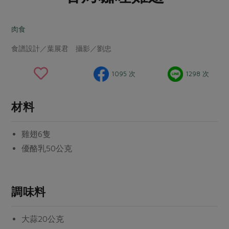
畜產肉類
水產
廚房瑜伽
合作25-經典快閃最後一週
水畜加工品
料理方式
肉食
產品檢驗
合作25-精選產品第四彈
關注議題
烘焙．點心
食譜設計／葉展君 攝影／劉忠
自主把關
合作25-精選產品第三彈
調理食材・點心
減硝酸鹽
惜食
醬料
檢驗報告
更多當季產品
調味醬料/南北貨
烘焙
非基改運動
支持本土農糧
1095 次
1298 次
湯品．鍋物
硝酸鹽檢驗
休閒零嘴
沖泡飲品
廢核運動
能源議題
漬物
議題活動
材料
保健食品
減添加物
減塑減廢
涼拌沙拉
社員權益
主婦聯盟X樂齡網特約優惠案
公益金
食農教育
飲品
雞翅
6隻
居家好物
合作社法規
30%rPET紅烏龍茶
更多議題
優酪乳
50公克
美妝保養
個人清潔
社務專區
2024農業發展計畫年度報告
主題食譜
生活者e週報
家庭清潔
織品
選舉專區
更多議題活動
異國料理
調味料
日用品
圖書禮品
綠主張月刊
年菜食譜
防災用品
最新消息
把最好的台灣味帶回家！
大蒜
20公克
典藏閱覽室
養身食補