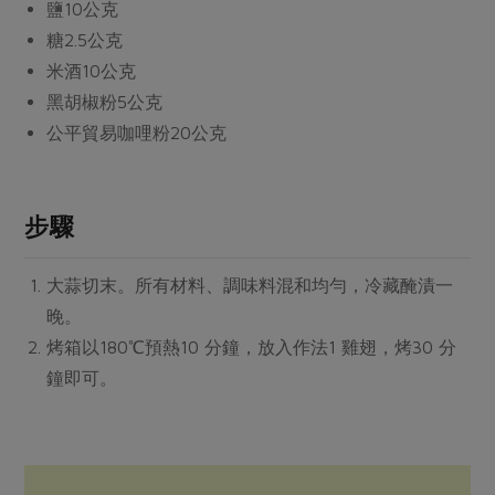
媒體報導
鹽
10公克
最新產品
節慶大餐
糖
2.5公克
下載專區
米酒
10公克
優惠專區
黑胡椒粉
5公克
高麗菜海鮮煎餅
地區活動
素食專區
公平貿易咖哩粉
20公克
社務會議
地區活動
樂齡友善
活動報下載
步驟
大蒜切末。所有材料、調味料混和均勻，冷藏醃漬一
晚。
烤箱以180℃預熱10 分鐘，放入作法1 雞翅，烤30 分
鐘即可。