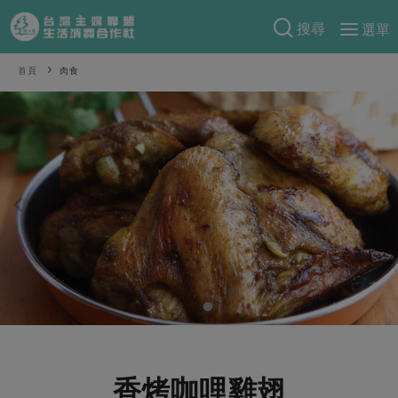
搜尋
選單
產品分類
首頁
肉食
當季蔬果
食譜料理
一籃菜
當令水果
食材
特別企畫
芽苗類
蕈菇類
米食
預購活動
綠主張
辛香料類
麵食
把最好的台灣味帶回家！
觀點文章
關於合作社
肉食
奶蛋豆・五穀
防災用品預購圓滿結束
主婦食堂
一籃菜真心話
海鮮
蛋
乳製品
認識合作社
重要公告
2026年端午節預購圓滿結束
社內大小事
合作聯合國
常備菜
豆製品
米麵雜糧
關於我們
更多預購活動
產品故事
生活提案
蔬食
合作社組織
肉品・水產
樂齡生活
親子食育
蛋料理
香烤咖哩雞翅
當季產品
員工與求才