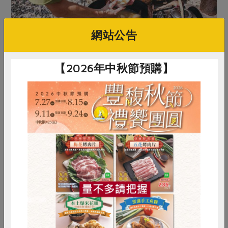
網站公告
【2026年中秋節預購】
原文刊登於 2016年6月153期
感動自己的生活
惜食
RPET
食譜
減硝酸鹽
雞蛋
食安
共同購買
# 咖哩粉
# 野餐
# 雞翅
# 優酪乳
# 公平貿易