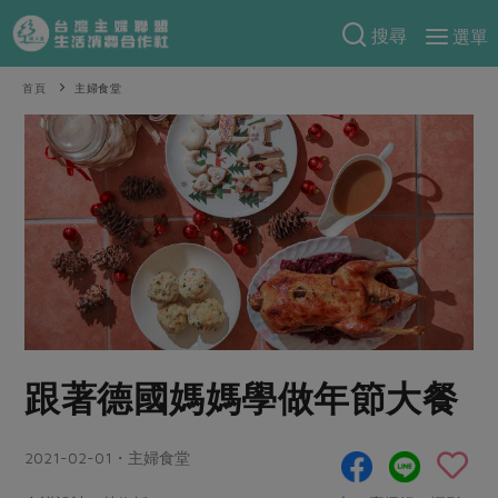
搜尋
選單
產品分類
首頁
主婦食堂
當季蔬果
食譜料理
一籃菜
當令水果
食材
特別企畫
芽苗類
蕈菇類
米食
預購活動
綠主張
辛香料類
麵食
把最好的台灣味帶回家！
觀點文章
關於合作社
肉食
奶蛋豆・五穀
防災用品預購圓滿結束
主婦食堂
一籃菜真心話
海鮮
蛋
乳製品
認識合作社
重要公告
2026年端午節預購圓滿結束
跟著德國媽媽學做年節大餐
社內大小事
合作聯合國
常備菜
豆製品
米麵雜糧
關於我們
更多預購活動
產品故事
生活提案
蔬食
合作社組織
2021-02-01・主婦食堂
肉品・水產
樂齡生活
親子食育
蛋料理
當季產品
員工與求才