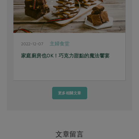
主婦食堂
2022-12-07
2
家庭廚房也OK！巧克力甜點的魔法饗宴
更多相關文章
文章留言