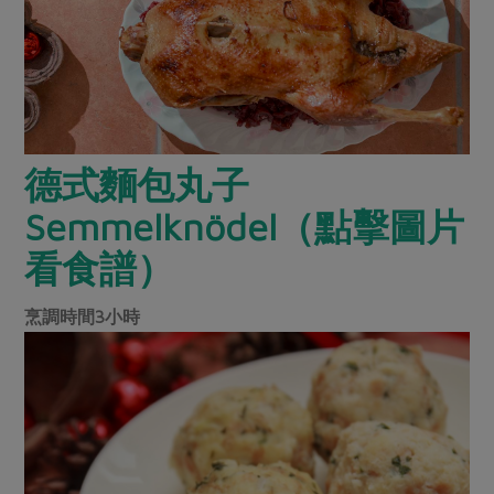
媒體報導
最新產品
節慶大餐
下載專區
優惠專區
高麗菜海鮮煎餅
地區活動
素食專區
社務會議
地區活動
德式麵包丸子
樂齡友善
活動報下載
Semmelknödel（點擊圖片
看食譜）
烹調時間3小時