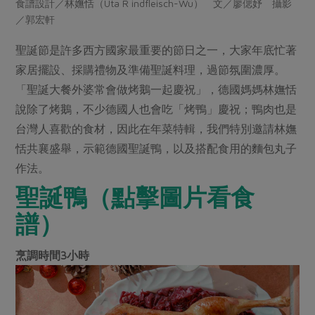
食譜設計／林嫵恬（Uta R indfleisch-Wu） 文／廖偲妤 攝影
畜產肉類
水產
廚房瑜伽
合作25-經典快閃最後一週
／郭宏軒
水畜加工品
料理方式
產品檢驗
合作25-精選產品第四彈
關注議題
聖誕節是許多西方國家最重要的節日之一，大家年底忙著
烘焙．點心
自主把關
合作25-精選產品第三彈
家居擺設、採購禮物及準備聖誕料理，過節氛圍濃厚。
調理食材・點心
減硝酸鹽
惜食
醬料
「聖誕大餐外婆常會做烤鵝一起慶祝」，德國媽媽林嫵恬
檢驗報告
更多當季產品
調味醬料/南北貨
烘焙
非基改運動
支持本土農糧
湯品．鍋物
說除了烤鵝，不少德國人也會吃「烤鴨」慶祝；鴨肉也是
硝酸鹽檢驗
休閒零嘴
沖泡飲品
廢核運動
能源議題
台灣人喜歡的食材，因此在年菜特輯，我們特別邀請林嫵
漬物
議題活動
保健食品
恬共襄盛舉，示範德國聖誕鴨，以及搭配食用的麵包丸子
減添加物
減塑減廢
涼拌沙拉
社員權益
作法。
主婦聯盟X樂齡網特約優惠案
公益金
食農教育
飲品
居家好物
聖誕鴨（點擊圖片看食
合作社法規
30%rPET紅烏龍茶
更多議題
美妝保養
個人清潔
譜）
社務專區
2024農業發展計畫年度報告
主題食譜
生活者e週報
家庭清潔
織品
選舉專區
更多議題活動
烹調時間3小時
異國料理
日用品
圖書禮品
綠主張月刊
年菜食譜
防災用品
最新消息
把最好的台灣味帶回家！
典藏閱覽室
養身食補