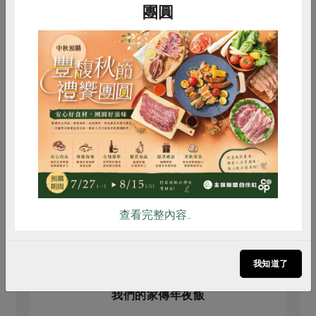
團圓
惜食
RPET
食譜
減硝酸鹽
雞蛋
食安
共同購買
查看完整內容..
我知道了
原文刊登於 2021年01月203期
我們的家傳年夜飯