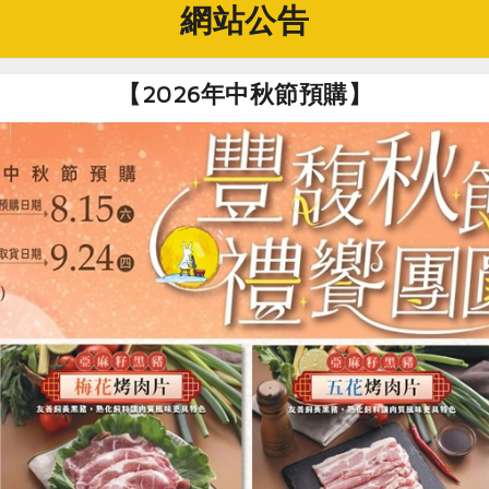
網站公告
布朗尼（點圖見詳細食譜）
【2026年中秋節預購】
單，烘焙達人總會這樣形容：「把材料混在一起攪拌均勻，送進
乾，讓這款料理化身成派對中最可愛的主角，也豐富甜點的風味
置室溫10分鐘回溫，再微波10 秒，或以烤箱低溫（約120度）