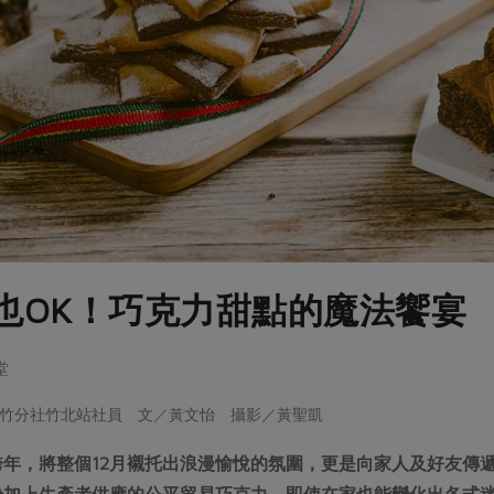
也OK！巧克力甜點的魔法饗宴
堂
竹分社竹北站社員 文／黃文怡 攝影／黃聖凱
跨年，將整個12月襯托出浪漫愉悅的氛圍，更是向家人及好友傳
粉加上生產者供應的公平貿易巧克力，即使在家也能變化出各式