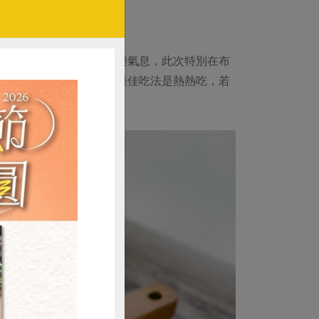
烤箱就好了。」為增添歡樂氣息，此次特別在布
。劉弘雁分享，布朗尼的最佳吃法是熱熱吃，若
烘烤三分鐘再食用。