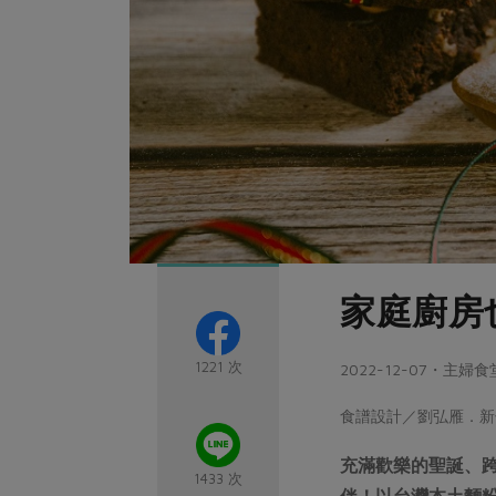
家庭廚房
1221 次
2022-12-07・主婦食
食譜設計／劉弘雁．新
充滿歡樂的聖誕、
1433 次
伴！以台灣本土麵