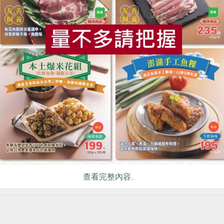
食
RPET
食譜
減硝酸鹽
雞蛋
食安
共同
查看完整內容..
」生巧克力（點圖見詳細食譜