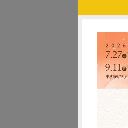
歡樂動物
布朗尼作法非常簡
朗尼上放了動物餅
經冷藏保存，建議放