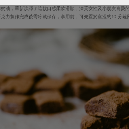
個漢字，具有新鮮、柔軟的涵義，這是一款加入鮮奶油製成的巧
鮮奶油，重新演繹了這款口感柔軟滑順，深受女性及小朋友喜愛
克力製作完成後需冷藏保存，享用前，可先置於室溫約10 分鐘