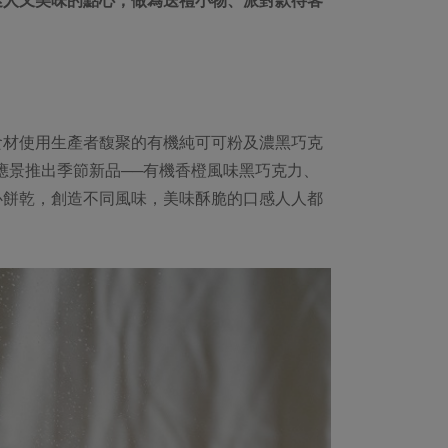
食材使用生產者馥聚的有機純可可粉及濃黑巧克
社也應景推出季節新品──有機香橙風味黑巧克力、
心餅乾，創造不同風味，美味酥脆的口感人人都