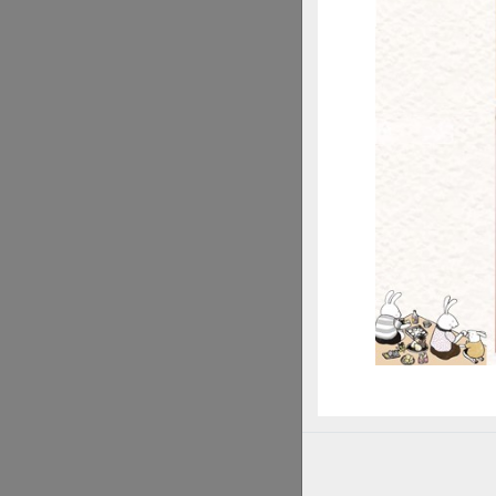
惜
「果汁版