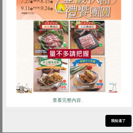
惜食
RPET
食譜
減硝酸鹽
雞蛋
食安
共同購買
一籃菜真心話
2026-03-02
【一籃菜．真心話】第13季：3/2上線囉！
查看完整內容..
【一籃菜．真心話】第13季於3/2(一)正式開播！
每週一下午5點鎖定合作社PODCAST頻道，精彩合
我知道了
作故事，邀你一起收聽。