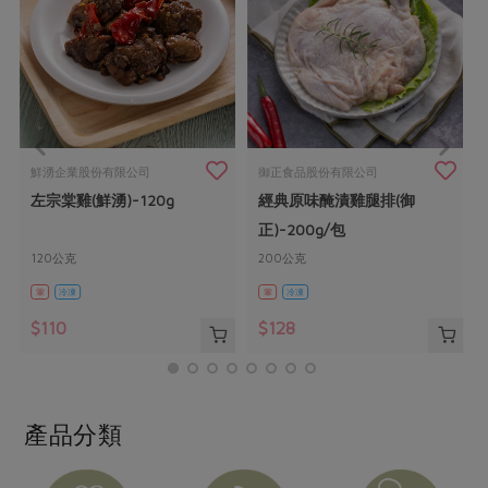
畜產肉類
水產
廚房瑜伽
合作25-經典快閃最後一週
水畜加工品
料理方式
產品檢驗
合作25-精選產品第四彈
關注議題
烘焙．點心
自主把關
合作25-精選產品第三彈
調理食材・點心
減硝酸鹽
惜食
醬料
檢驗報告
更多當季產品
調味醬料/南北貨
烘焙
非基改運動
支持本土農糧
湯品．鍋物
鮮湧企業股份有限公司
御正食品股份有限公司
硝酸鹽檢驗
休閒零嘴
沖泡飲品
廢核運動
能源議題
左宗棠雞(鮮湧)-120g
經典原味醃漬雞腿排(御
漬物
議題活動
保健食品
正)-200g/包
減添加物
減塑減廢
涼拌沙拉
社員權益
主婦聯盟X樂齡網特約優惠案
120公克
200公克
公益金
食農教育
飲品
居家好物
葷
冷凍
葷
冷凍
合作社法規
30%rPET紅烏龍茶
更多議題
$110
$128
美妝保養
個人清潔
社務專區
2024農業發展計畫年度報告
主題食譜
生活者e週報
家庭清潔
織品
選舉專區
更多議題活動
異國料理
日用品
圖書禮品
綠主張月刊
產品分類
年菜食譜
防災用品
最新消息
把最好的台灣味帶回家！
典藏閱覽室
養身食補