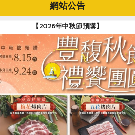
網站公告
【2026年中秋節預購】
2024-03-05
社內大小事
安心的權利—合作社的產品把關
每隔一段時間的食安問題總讓人心驚。食物
從產地到餐桌每個環節都存在風險，主婦聯
盟合作社1,600多項產品，從農牧水產的初
級食物，到加工食品、紡織、日用品…，各