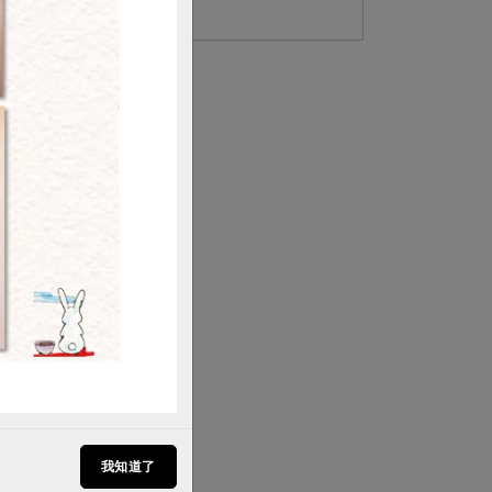
配菜、湯麵等料理，吃了舒心也舒身。
購買
我知道了