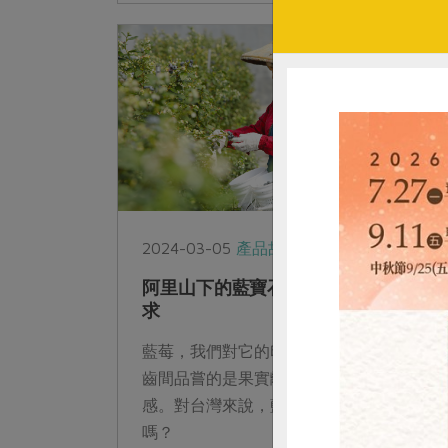
說，如果要快速讓人理解儲蓄互助社是什
麼？也可以說是合法的「標會」。
2024-03-05
產品故事
阿里山下的藍寶石 新鮮藍莓不再是奢
求
藍莓，我們對它的印象是遠渡重洋而來，唇
齒間品嘗的是果實離開枝頭好幾週後的口
感。對台灣來說，藍莓的風味僅能是如此
嗎？