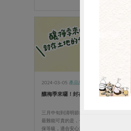
惜
2024-03-05
產品故事
友善栽種
釀梅季來囉！封存土地的好味道
三月中旬到清明節前是台灣青梅的盛產期，
最難能可貴的是，合作社的青梅幾乎都是環
保等級，適合安心漬物，而且不同時期的梅