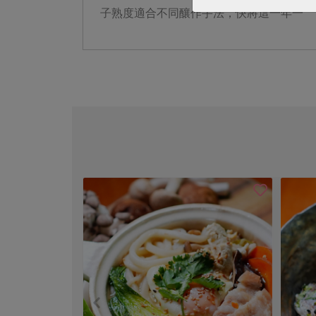
子熟度適合不同釀作手法，快將這一年一
次、短暫而美好的自然滋味封存進甕裡吧！