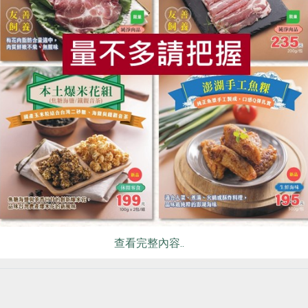
品類生產流程與危害風險歧異，主管機關不
同，相關食安法規繁雜，在人力與預算限制
食
RPET
食譜
減硝酸鹽
雞蛋
食安
共同
下，為什麼合作社的產品把關值得信賴？
2024-03-05
生活提案
乍暖還寒！春季養生這樣做
查看完整內容..
春暖花開的三月別只記得出遊，早晚偏涼的
季節仍需注意保暖養生。本期月刊請到三軍
總醫院內分泌及新陳代謝科主任醫師劉興