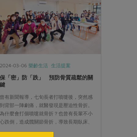
2024-03-06
樂齡生活
生活提案
保「密」防「跌」 預防骨質疏鬆的關
鍵
曾有新聞報導，七旬長者打噴嚏後，突然感
到背部一陣劇痛，就醫發現是壓迫性骨折。
為什麼會打個噴嚏就骨折？也曾有長輩不小
心跌倒，造成髖關節骨折，導致長期臥床、
生活失能案例。為什麼髖寬節骨折必須臥