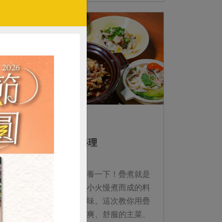
床？
2024-03-05
主婦食堂
疊煮概念的「舒」食料理
年過了，腸胃也要好好休養一下！疊煮就是
將不同食材層層交疊，以小火慢煮而成的料
理，能充分提引出食材風味。這次教你用疊
煮概念，變化出一道道清爽、舒服的主菜、