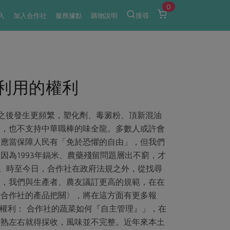
0
入
加入合作社
服務據點
購物說明
搜尋
利用的權利
0年之後發生更頻繁，塑化劑、毒澱粉、頂新混油
品，也不支持中華職棒的味全龍。多數人或許會
府應當保障人民有「免於恐懼的自由」，但我們
因為1993年鎘米、農藥殘留問題層出不窮，才
物。時至今日，合作社在政府法規之外，從找尋
驗，我們與生產者、農友議訂更高的規範，在在
：合作社的產品把關〉，將在這方面有更多報
心的權利： 合作社的蔬菜如何『自主管理』」，在
分熟左右就得採收，風味並不完整。近年來本土