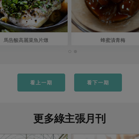
馬告酸高麗菜魚片燉
蜂蜜漬青梅
看上一期
看下一期
更多綠主張月刊