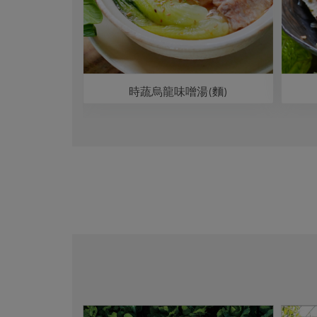
果雜燴
時蔬烏龍味噌湯(麵)