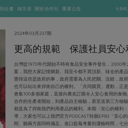
別企畫
綠主張
關於合作社
重要公告
社員登
2024年03月237期
更高的規範 保護社員安心
台灣從1970年代開始不時有食品安全事件發生，200
案，我想大家記憶猶新。我至今都不買頂新、味全的產
覺得這些是政府的事，政府需要為人民把關。沒錯，政
也可以站出來捍衛自己的權利。「共同購買」運動，正是
會集100多個家庭，直接向農友訂購令人安心食用的食
合作的生產者開始，到產品自主檢驗，甚至送第三方檢
都是為了捍衛我們利用產品的權利。本期〈安心的權利
導，大家也可以上我們官方PODCAST聆聽EP83「安
閱、聽兩方面同時滿足。進口藍莓考量到運輸時間，七