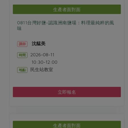
媒體報導
最新產品
節慶大餐
生產者面對面
下載專區
優惠專區
0811台灣好鹽-認識洲南鹽場：料理最純粹的風
高麗菜海鮮煎餅
味
地區活動
素食專區
社務會議
地區活動
沈艋美
講師
樂齡友善
活動報下載
2026-08-11
時間
10:30-12:00
民生站教室
地點
立即報名
生產者面對面