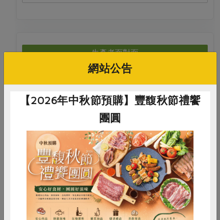
生產者面對面
網站公告
有日光的天然鹽味-洲南鹽場陽光和海洋的故事
【2026年中秋節預購】豐馥秋節禮饗
團圓
2026-08-03
時間
13:30-16:00
東海站教室
地點
惜食
RPET
食譜
減硝酸鹽
活動結束
雞蛋
食安
共同購買