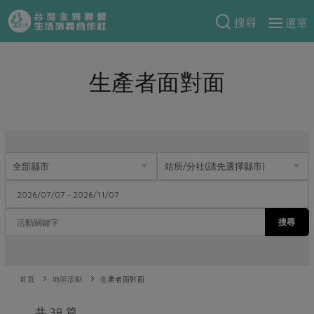
搜尋
選單
產品分類
生產者面對面
當季蔬果
食譜料理
一籃菜
當令水果
食材
特別企畫
芽苗類
蕈菇類
米食
預購活動
綠主張
辛香料類
麵食
把最好的台灣味帶回家！
觀點文章
關於合作社
肉食
奶蛋豆・五穀
防災用品預購圓滿結束
主婦食堂
一籃菜真心話
海鮮
搜尋
蛋
乳製品
認識合作社
重要公告
2026年端午節預購圓滿結束
社內大小事
合作聯合國
常備菜
豆製品
米麵雜糧
關於我們
更多預購活動
產品故事
生活提案
蔬食
合作社組織
首頁
地區活動
生產者面對面
肉品・水產
樂齡生活
親子食育
蛋料理
當季產品
員工與求才
共 38 篇