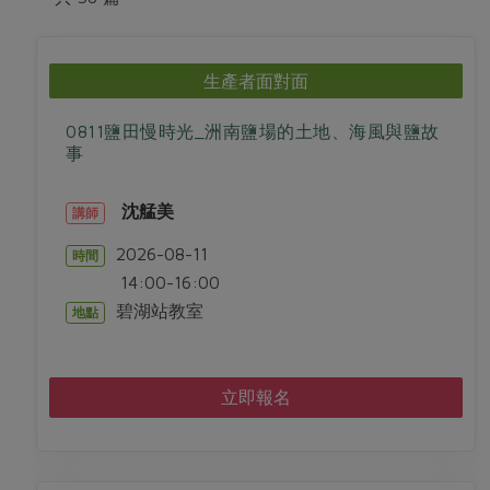
畜產肉類
水產
廚房瑜伽
合作25-經典快閃最後一週
水畜加工品
料理方式
產品檢驗
合作25-精選產品第四彈
關注議題
生產者面對面
烘焙．點心
自主把關
合作25-精選產品第三彈
調理食材・點心
減硝酸鹽
惜食
醬料
0811鹽田慢時光_洲南鹽場的土地、海風與鹽故
檢驗報告
更多當季產品
調味醬料/南北貨
烘焙
非基改運動
支持本土農糧
事
湯品．鍋物
硝酸鹽檢驗
休閒零嘴
沖泡飲品
廢核運動
能源議題
漬物
沈艋美
講師
議題活動
保健食品
減添加物
減塑減廢
涼拌沙拉
2026-08-11
時間
社員權益
主婦聯盟X樂齡網特約優惠案
公益金
食農教育
14:00-16:00
飲品
居家好物
合作社法規
30%rPET紅烏龍茶
更多議題
碧湖站教室
地點
美妝保養
個人清潔
社務專區
2024農業發展計畫年度報告
主題食譜
生活者e週報
家庭清潔
織品
選舉專區
更多議題活動
立即報名
異國料理
日用品
圖書禮品
綠主張月刊
年菜食譜
防災用品
最新消息
把最好的台灣味帶回家！
典藏閱覽室
養身食補