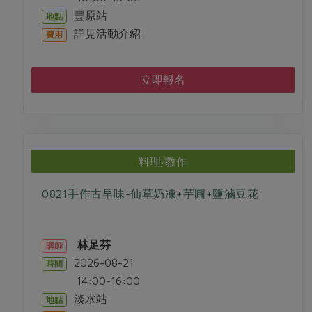
豐原站
地點
詳見活動介紹
費用
立即報名
料理/教作
0821手作古早味-仙草奶凍+芋圓+鹽滷豆花
林足芬
講師
2026-08-21
時間
14:00-16:00
淡水站
地點