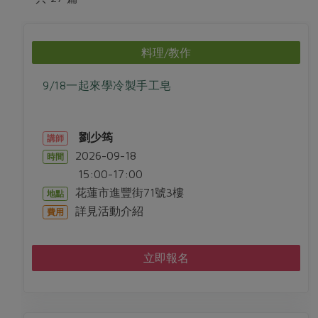
畜產肉類
水產
廚房瑜伽
合作25-經典快閃最後一週
水畜加工品
料理方式
產品檢驗
合作25-精選產品第四彈
關注議題
料理/教作
烘焙．點心
自主把關
合作25-精選產品第三彈
調理食材・點心
減硝酸鹽
惜食
醬料
9/18一起來學冷製手工皂
檢驗報告
更多當季產品
調味醬料/南北貨
烘焙
非基改運動
支持本土農糧
湯品．鍋物
硝酸鹽檢驗
休閒零嘴
沖泡飲品
廢核運動
能源議題
漬物
劉少筠
講師
議題活動
保健食品
減添加物
減塑減廢
2026-09-18
時間
涼拌沙拉
社員權益
主婦聯盟X樂齡網特約優惠案
15:00-17:00
公益金
食農教育
飲品
居家好物
花蓮市進豐街71號3樓
合作社法規
地點
30%rPET紅烏龍茶
更多議題
詳見活動介紹
費用
美妝保養
個人清潔
社務專區
2024農業發展計畫年度報告
主題食譜
生活者e週報
家庭清潔
織品
選舉專區
更多議題活動
立即報名
異國料理
日用品
圖書禮品
綠主張月刊
年菜食譜
防災用品
最新消息
把最好的台灣味帶回家！
典藏閱覽室
養身食補