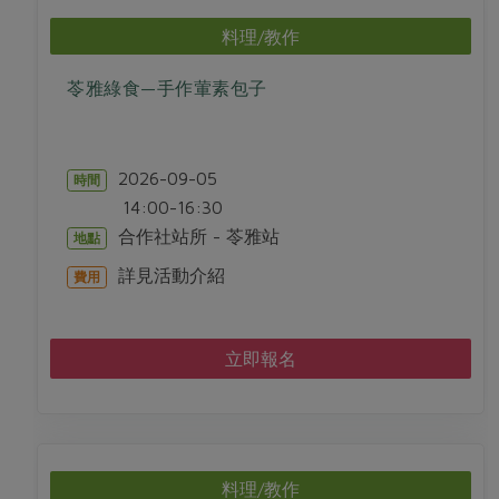
媒體報導
最新產品
節慶大餐
料理/教作
下載專區
優惠專區
苓雅綠食—手作葷素包子
高麗菜海鮮煎餅
地區活動
素食專區
社務會議
地區活動
2026-09-05
時間
樂齡友善
活動報下載
14:00-16:30
合作社站所 - 苓雅站
地點
詳見活動介紹
費用
立即報名
料理/教作