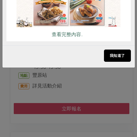
料理/教作
長夏涼拌菜
查看完整內容..
我知道了
2026-08-15
時間
13:30-15:30
豐原站
地點
詳見活動介紹
費用
立即報名