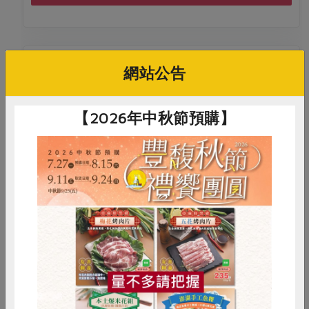
網站公告
料理/教作
苓雅綠食-認識我們吃的米～彩蔬飯糰
【2026年中秋節預購】
2026-08-15
時間
14:00-16:00
合作社站所 - 苓雅站
地點
詳見活動介紹
費用
惜食
RPET
食譜
減硝酸鹽
立即報名
雞蛋
食安
共同購買