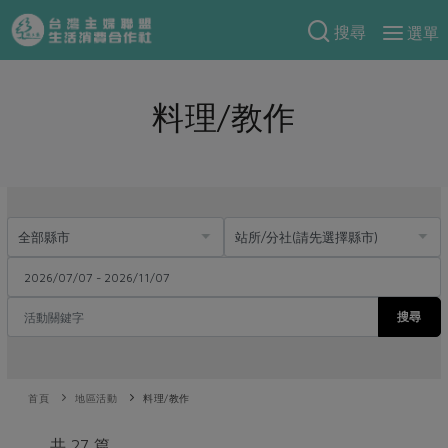
搜尋
選單
產品分類
料理/教作
當季蔬果
食譜料理
一籃菜
當令水果
食材
特別企畫
芽苗類
蕈菇類
米食
預購活動
綠主張
辛香料類
麵食
把最好的台灣味帶回家！
觀點文章
關於合作社
肉食
奶蛋豆・五穀
防災用品預購圓滿結束
主婦食堂
一籃菜真心話
海鮮
搜尋
蛋
乳製品
認識合作社
重要公告
2026年端午節預購圓滿結束
社內大小事
合作聯合國
常備菜
豆製品
米麵雜糧
關於我們
更多預購活動
產品故事
生活提案
蔬食
合作社組織
首頁
地區活動
料理/教作
肉品・水產
樂齡生活
親子食育
蛋料理
當季產品
員工與求才
共 27 篇