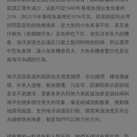
資源正逐年減少，這點可從1980年養殖魚僅佔食魚量的
20%，到2015年養殖魚激增至50%可見。邵老師提到台灣
的問題是吃的魚種過多，從大魚到小魚來者不拒，甚至連
仔稚魚（俗稱吻仔魚）及魚卵也下肚，使魚沒有長大的機
會，海洋資源也在滿足口腹之慾同時悄然枯竭，所以選擇
中型魚食用，讓小魚有機會長大、大魚有機會繁衍也是促
進海洋永續的行為。
海洋資源衰退的原因包含過度捕撈、非法捕撈、棲地遭破
壞、外來入侵種、氣候變遷、污染等，邵廣昭表示原因很
多並不易釐清，需要各界共同努力來延緩漁業資源枯竭和
海洋生物多樣性喪失的現象，像是縮減漁船數量、推動棲
地環境維護、支持海洋保護區行動、購買來源清楚及符合
永續標準的海產，都是我們可以努力的方向。
很有趣的一點是魚和人類不同，牠們不僅沒有更年期，而