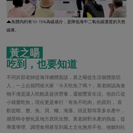
魚體內約有10~15%為碳成分，是降低海中二氧化碳濃度的天然
碳庫。
黃之暘
吃到，也要知道
不同於邵老師從海洋總體面談，黃之暘從生活個體面切
入，一上台就問候大家「今天吃魚了嗎？」黃老師認為食
物不僅是讓人吃飽及提供營養，還能豐富生活。他自己從
小就愛吃魚，現在更是奉行「有魚不吃肉」的原則， 喜
歡從蝦、蟹、魚、貝、螺、海藻、頭足類等眾多水產中，
感受時令變化及地方庶民生態。黃老師對水產的熱血，從
專業學理、調理食用甚至到風土文化無所不包，他聽到社