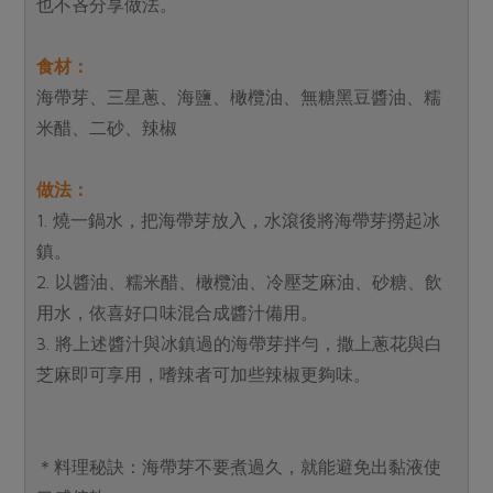
也不吝分享做法。
食材：
海帶芽、三星蔥、海鹽、橄欖油、無糖黑豆醬油、糯
米醋、二砂、辣椒
做法：
1. 燒一鍋水，把海帶芽放入，水滾後將海帶芽撈起冰
鎮。
2. 以醬油、糯米醋、橄欖油、冷壓芝麻油、砂糖、飲
用水，依喜好口味混合成醬汁備用。
3. 將上述醬汁與冰鎮過的海帶芽拌勻，撒上蔥花與白
芝麻即可享用，嗜辣者可加些辣椒更夠味。
＊料理秘訣：海帶芽不要煮過久，就能避免出黏液使