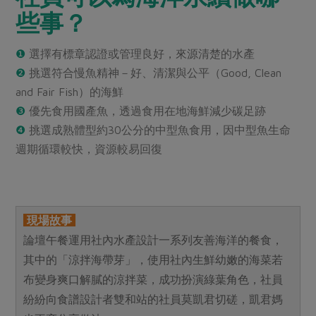
些事？
❶
選擇有標章認證或管理良好，來源清楚的水產
❷
挑選符合慢魚精神－好、清潔與公平（Good, Clean
and Fair Fish）的海鮮
❸
優先食用國產魚，透過食用在地海鮮減少碳足跡
❹
挑選成熟體型約30公分的中型魚食用，因中型魚生命
週期循環較快，資源較易回復
現場故事
論壇午餐運用社內水產設計一系列友善海洋的餐食，
其中的「涼拌海帶芽」，使用社內生鮮幼嫩的海菜若
布變身爽口解膩的涼拌菜，成功扮演綠葉角色，社員
紛紛向食譜設計者雙和站的社員莫凱君切磋，凱君媽