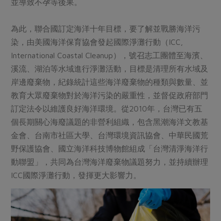
並導致不孕等後果。
為此，聯合國訂定海洋十年目標，要了解並戰勝海洋污
染，由美國海洋保育協會發起國際淨灘行動（ICC,
International Coastal Cleanup），號召志工團體至海濱、
溪流、湖泊等水域進行淨灘活動，目標是清理所有水域及
岸邊廢棄物，紀錄統計這些海洋廢棄物的種類與數量、並
教育大眾廢棄物對於海洋污染的嚴重性，並督促政府部門
訂定法令以維護良好海洋環境。從2010年，台灣已有五
個長期關心海廢議題的非營利組織，包含黑潮海洋文教基
金會、台南市社區大學、台灣環境資訊協會、中華民國荒
野保護協會、國立海洋科技博物館組成「台灣清淨海洋行
動聯盟」，共同為台灣海洋廢棄物議題努力，並持續辦理
ICC國際淨灘行動，發揮更大影響力。