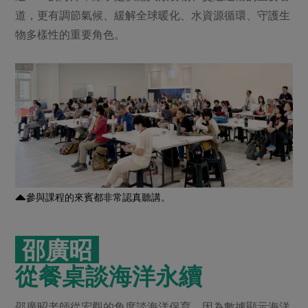
媒體報導
最新產品
道，更有調節氣候、緩解全球暖化、水資源循環、守護生
節慶大餐
下載專區
物多樣性的重要角色。
優惠專區
高麗菜海鮮煎餅
地區活動
素食專區
社務會議
地區活動
樂齡友善
活動報下載
參與課程的來賓都非常認真聽講。
邵廣昭
從餐桌談海洋永續
邵廣昭老師從宏觀的角度談海洋保育，因為數據顯示海洋