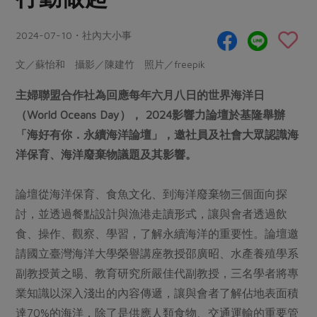
畜產肉類
水產
廚房瑜伽
合作25-經典快閃最後一週
水畜加工品
料理方式
2024-07-10・社內大小事
產品檢驗
合作25-精選產品第四彈
關注議題
烘焙．點心
文／蘇怡和 攝影／陳建竹 照片／freepik
自主把關
合作25-精選產品第三彈
調理食材・點心
減硝酸鹽
惜食
醬料
檢驗報告
更多當季產品
主婦聯盟合作社為回應每年六月八日的世界海洋日
調味醬料/南北貨
烘焙
非基改運動
支持本土農糧
湯品．鍋物
（World Oceans Day）， 2024影響力論壇於基隆舉辦
硝酸鹽檢驗
休閒零嘴
沖泡飲品
廢核運動
能源議題
漬物
「海好有你．永續海洋論壇」，邀社員及社會大眾認識海
議題活動
保健食品
減添加物
減塑減廢
洋保育、海洋廢棄物議題及其影響。
涼拌沙拉
社員權益
主婦聯盟X樂齡網特約優惠案
公益金
食農教育
飲品
居家好物
合作社法規
論壇從海洋保育、食魚文化、到海洋廢棄物三個面向探
30%rPET紅烏龍茶
更多議題
討，並透過餐點設計與漁港走讀形式，讓與會者透過飲
美妝保養
個人清潔
社務專區
2024農業發展計畫年度報告
主題食譜
食、操作、觀察、學習，了解永續海洋的重要性。論壇邀
生活者e週報
家庭清潔
織品
選舉專區
更多議題活動
請國立臺灣海洋大學榮譽講座教授邵廣昭、水產養殖學系
異國料理
日用品
圖書禮品
副教授黃之暘、教育研究所嚴佳代副教授，三名學者將專
綠主張月刊
年菜食譜
防災用品
最新消息
業知識以深入淺出的內容傳遞，讓與會者了解佔地表面積
把最好的台灣味帶回家！
典藏閱覽室
養身食補
達70%的海洋，除了是供應人類食物、交通運輸的重要管