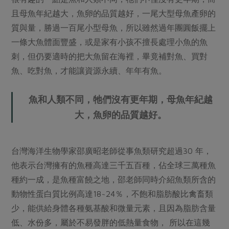
且母魚年紀越大，魚卵的品質越好，一尾大型母魚產卵的
質與量，勝過一百尾小型母魚，所以雖然過年團圓飯擺上
一條大魚體面豐盛，或是家有小孩不擅長處理小魚的魚
刺，但仍要適時的把大魚留在海裡，畢竟補對魚、買對
魚、吃對魚，才能讓資源永續、年年有魚。
魚和人類不同，牠們沒有更年期，母魚年紀越
大，魚卵的品質越好。
台灣海洋生物學家邵廣昭老師從事魚類研究超過30 年，
他表示台灣擁有的魚種高達三千五百種，佔全球三萬種魚
種約一成，是魚種富饒之地，邵老師同時介紹魚類所含的
動物性蛋白質比例高達18~24％，不飽和脂肪酸比禽畜類
少，能供給身體各種氨基酸和微量元素，且因為脂肪含量
低、水份多，屬於不易發胖的低熱量食物， 所以在這幾