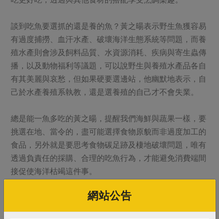
談到吃魚要選抓的還是養的魚？黃之暘表示野生魚獲容易
有過度捕撈、血汗水產、破壞海洋生態系統等問題，而養
殖水產則會涉及飼料品質、水資源消耗、疾病與寄生蟲傳
播，以及動物福利等議題，可以說野生與養殖水產品各自
有其美麗與哀愁，但如果硬要選邊站，他幽默地表示，自
己於水產養殖系執教，還是選養殖的自己才不會失業。
總是能一魚多吃的黃之暘，提醒我們海鮮與蔬果一樣，要
挑選在地、當令的，盡可能選擇食物原貌而非過度加工的
食品，另外就是要思考食物碳足跡及棲地破壞問題，唯有
透過負責任的採購、合理的吃魚行為，才能避免消費端間
接促使海洋枯竭這件事。
網站公告
海鮮與蔬果一樣，要挑選在地、當令的水產，盡