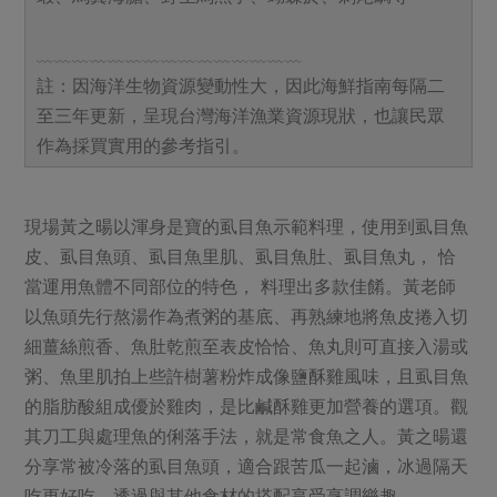
﹏﹏﹏﹏﹏﹏﹏﹏﹏﹏﹏﹏﹏﹏﹏
註：因海洋生物資源變動性大，因此海鮮指南每隔二
至三年更新，呈現台灣海洋漁業資源現狀，也讓民眾
作為採買實用的參考指引。
現場黃之暘以渾身是寶的虱目魚示範料理，使用到虱目魚
皮、虱目魚頭、虱目魚里肌、虱目魚肚、虱目魚丸， 恰
當運用魚體不同部位的特色， 料理出多款佳餚。黃老師
以魚頭先行熬湯作為煮粥的基底、再熟練地將魚皮捲入切
細薑絲煎香、魚肚乾煎至表皮恰恰、魚丸則可直接入湯或
粥、魚里肌拍上些許樹薯粉炸成像鹽酥雞風味，且虱目魚
的脂肪酸組成優於雞肉，是比鹹酥雞更加營養的選項。觀
其刀工與處理魚的俐落手法，就是常食魚之人。黃之暘還
分享常被冷落的虱目魚頭，適合跟苦瓜一起滷，冰過隔天
吃更好吃，透過與其他食材的搭配享受烹調樂趣。