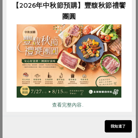
可能選擇食物原貌而非過度加工的食品。
【2026年中秋節預購】豐馥秋節禮饗
團圓
嚴佳代
海洋廢棄物的影響
同為海洋大學的嚴佳代副教授長期研究海洋廢棄物的議
惜食
RPET
食譜
減硝酸鹽
題，表示海洋之大，除了面積佔比大，更重要的是影響力
雞蛋
食安
共同購買
大，包含海洋是世界上最大的蛋白質來源，超過30 億人
口需要依靠海洋作為主要蛋白質來源、海洋漁業雇用超過
兩億人，提供許多就業機會與維生資源。但世界上高達四
成海洋受人類活動影響，導致漁業枯竭和沿海生境正在喪
失中，其中海洋污染與海洋廢棄物就有巨大影響。
查看完整內容..
我知道了