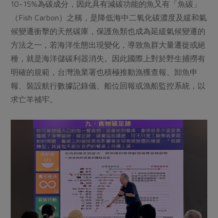
10~15%為碳成分，因此具有減碳功能的魚又有「魚碳」
（Fish Carbon）之稱，是降低海中二氧化碳濃度及緩和氣
候變遷衝擊的天然碳庫，保護魚類也成為延緩氣候變遷的
方法之一，若海洋生態出現變化，導致魚群大量遷徙或絕
種，就是海洋儲碳利器消失。因此國際上對於野生捕撈有
明確的規範，台灣漁業署也積極推動漁獲查報、卸魚申
報、裝設航行數據記錄儀、船位回報或漁船監控系統，以
求亡羊補牢。