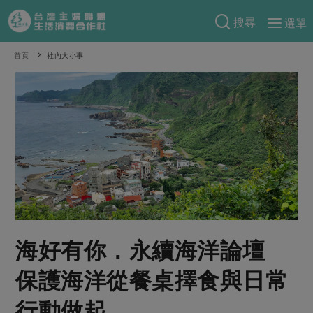
搜尋
選單
產品分類
首頁
社內大小事
當季蔬果
食譜料理
一籃菜
當令水果
食材
特別企畫
芽苗類
蕈菇類
米食
預購活動
綠主張
辛香料類
麵食
把最好的台灣味帶回家！
觀點文章
關於合作社
肉食
奶蛋豆・五穀
防災用品預購圓滿結束
主婦食堂
一籃菜真心話
海鮮
蛋
乳製品
認識合作社
重要公告
2026年端午節預購圓滿結束
社內大小事
合作聯合國
海好有你．永續海洋論壇
常備菜
豆製品
米麵雜糧
關於我們
更多預購活動
產品故事
生活提案
蔬食
保護海洋從餐桌擇食與日常
合作社組織
肉品・水產
樂齡生活
親子食育
蛋料理
行動做起
當季產品
員工與求才