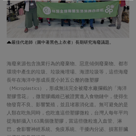
嚴佳代老師（圖中著黑色上衣者）長期研究海廢議題。
海廢來源包含漁業行為的廢棄物、惡意傾倒廢棄物、都市
環境中產生的垃圾、垃圾掩埋場、海漂垃圾等，這些海廢
長年在海洋中形成長度小於五公釐的微塑膠
（Microplastics），形成無法完全被廢水廠攔截的「海洋
塑膠雪花」，微塑膠纖維已被證實進入食物鏈中，使得生
物發育不良、影響繁殖，並且堵塞消化道。無可避免的是
人類在吃魚同時，也吃進這些塑膠微粒，台灣人每年平均
從海鮮攝入1.63萬個微塑膠，當這些微粒進入血管、淋
巴，會影響神經系統、免疫系統、干擾內分泌、損害肝臟