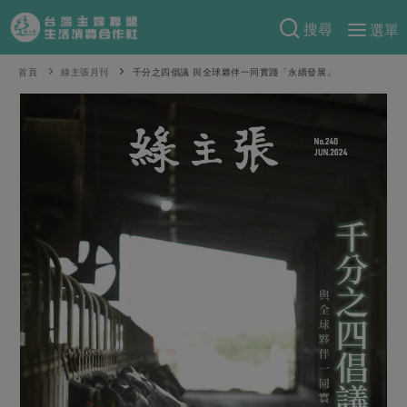
搜尋
選單
產品分類
首頁
綠主張月刊
千分之四倡議 與全球夥伴一同實踐「永續發展」
當季蔬果
食譜料理
一籃菜
當令水果
食材
特別企畫
芽苗類
蕈菇類
米食
預購活動
綠主張
辛香料類
麵食
把最好的台灣味帶回家！
觀點文章
關於合作社
肉食
奶蛋豆・五穀
防災用品預購圓滿結束
主婦食堂
一籃菜真心話
海鮮
蛋
乳製品
認識合作社
重要公告
2026年端午節預購圓滿結束
社內大小事
合作聯合國
常備菜
豆製品
米麵雜糧
關於我們
更多預購活動
產品故事
生活提案
蔬食
合作社組織
肉品・水產
樂齡生活
親子食育
蛋料理
當季產品
員工與求才