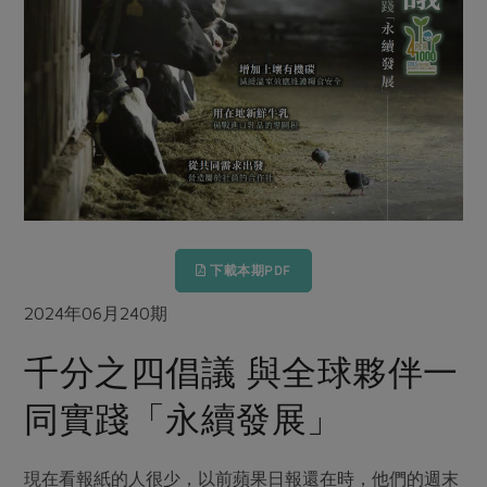
畜產肉類
水產
廚房瑜伽
傳到心坎裡，誠心又澎派
水畜加工品
料理方式
產品檢驗
合作25-經典快閃最後一週
關注議題
烘焙．點心
自主把關
合作25-精選產品第四彈
調理食材・點心
減硝酸鹽
惜食
醬料
檢驗報告
更多當季產品
調味醬料/南北貨
烘焙
非基改運動
支持本土農糧
湯品．鍋物
硝酸鹽檢驗
休閒零嘴
沖泡飲品
廢核運動
能源議題
漬物
議題活動
保健食品
減添加物
減塑減廢
涼拌沙拉
社員權益
主婦聯盟X樂齡網特約優惠案
公益金
食農教育
下載本期PDF
飲品
居家好物
合作社法規
30%rPET紅烏龍茶
更多議題
2024年06月240期
美妝保養
個人清潔
社務專區
2024農業發展計畫年度報告
主題食譜
千分之四倡議 與全球夥伴一
生活者e週報
家庭清潔
織品
選舉專區
更多議題活動
異國料理
同實踐「永續發展」
日用品
圖書禮品
綠主張月刊
年菜食譜
防災用品
最新消息
傳到心坎裡，誠心又澎派
典藏閱覽室
養身食補
現在看報紙的人很少，以前蘋果日報還在時，他們的週末