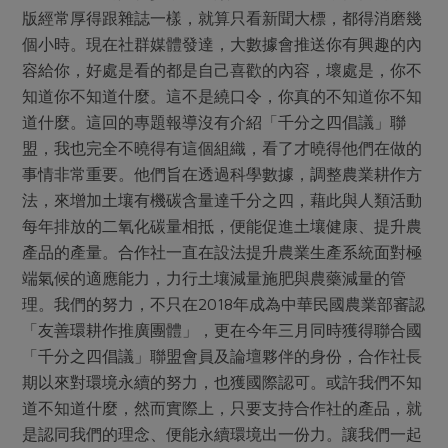
媒體報導
最新產品
版經常厚得跟雜誌一樣，就算只看新聞大標，都得消磨幾
節慶大餐
下載專區
個小時。現在社群媒體發達，大數據會推送你有興趣的內
優惠專區
容給你，好處是看的都是自己喜歡的內容，壞處是，你不
高麗菜海鮮煎餅
知道你不知道什麼。這不是繞口令，你真的不知道你不知
地區活動
素食專區
道什麼。這回的專題報導沒有介紹「千分之四倡議」聯
社務會議
地區活動
盟，我也完全不曉得有這個組織，看了才曉得他們在做的
樂齡友善
事情非常重要。他們旨在透過科學數據，調整農業耕作方
活動報下載
法，來增加土壤有機碳含量達千分之四，藉此與人類活動
每年排放的二氧化碳量相抵，便能促進土壤健康、提升農
產品的產量。合作社一直在設法提升農業生產系統面對極
端氣候的適應能力，力行土壤減量施肥與農藥減量的管
理。我們的努力，不只在2018年成為中華民國農業部審認
「友善環耕作推廣團體」，更在今年三月同時獲得聯合國
「千分之四倡議」聯盟會員及論壇夥伴的身份，合作社長
期以來對環境永續的努力，也獲國際認可。或許我們不知
道不知道什麼，然而實際上，只要支持合作社的產品，就
是認同我們的理念、便能永續環境出一份力。讓我們一起