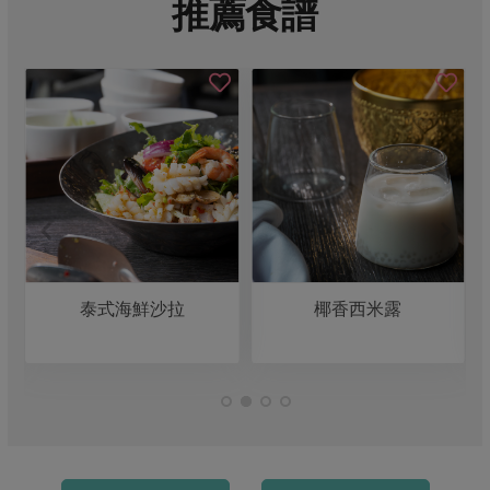
推薦食譜
泰式海鮮沙拉
椰香西米露