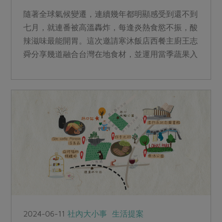
隨著全球氣候變遷，連續幾年都明顯感受到還不到
七月，就連番被高溫轟炸，每逢炎熱食慾不振，酸
辣滋味最能開胃。這次邀請寒沐飯店西餐主廚王志
舜分享幾道融合台灣在地食材，並運用當季蔬果入
菜的泰國菜，兩道沙拉和兩道甜品都是簡單好上
手，又能快速提振食慾的泰式經典料理，邀請主婦
們居家夏日餐桌端出開胃泰菜，讓家人為之驚艷。
2024-06-11
社內大小事
生活提案