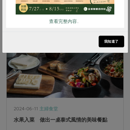
巧思。在幾個站所委員的努力下，2020年在永康
站所前舉辦了第一屆深蹲市集。合作社是一個具有
查看完整內容..
理念的團體，承襲前輩們的信念，伴隨著世代的變
遷，如何用看似商業化的方式增加合作社曝光率及
理念推廣，是對深蹲市集寄予的任務與期望。
我知道了
2024-06-11
主婦食堂
水果入菜 做出一桌泰式風情的美味餐點