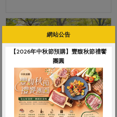
網站公告
【2026年中秋節預購】豐馥秋節禮饗
團圓
2024-06-11
社內大小事
這個市集不一樣 從主婦深蹲市集串連合作
惜食
RPET
食譜
減硝酸鹽
力量
雞蛋
食安
共同購買
幾年前，在台南分社營委會舉辦的共識營裡，委員
們在「推廣合作社」主題裡產出舉辦合作社市集的