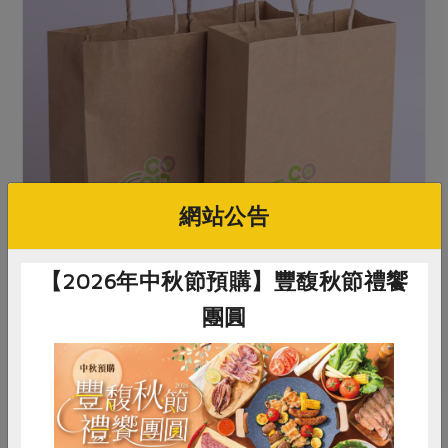
網站公告
【2026年中秋節預購】豐馥秋節禮饗
團圓
方便送禮使用
手提紙袋(中)
手提紙袋(小)
惜食
RPET
食譜
減硝酸鹽