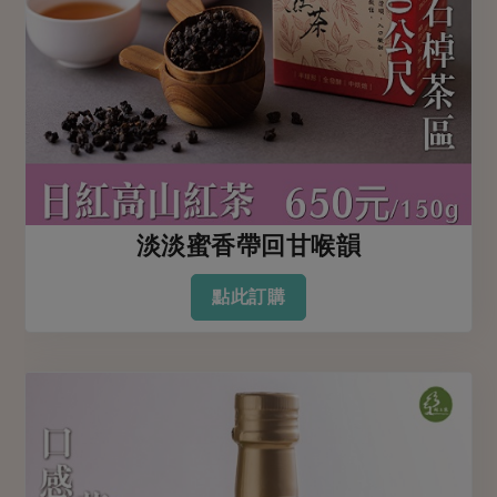
淡淡蜜香帶回甘喉韻
點此訂購