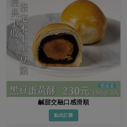
鹹甜交融口感滑順
點此訂購