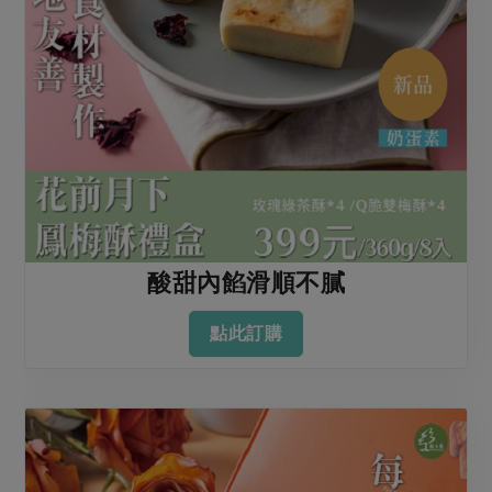
酸甜內餡滑順不膩
點此訂購