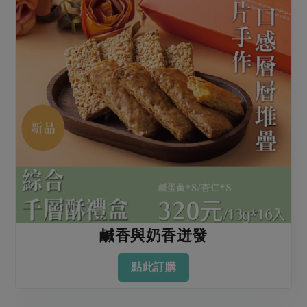
鹹香與奶香迸發
點此訂購