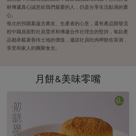
畜產肉類
水產
廚房瑜伽
材傳遞真心誠意給我們最愛的人，仍是分享生活點滴的重
合作25-經典快閃最後一週
水畜加工品
料理方式
心。
產品檢驗
合作25-精選產品第四彈
關注議題
每次的預購案蘊含農友、生產者的心意，還有產品開發流
烘焙．點心
自主把關
合作25-精選產品第三彈
調理食材・點心
減硝酸鹽
惜食
程中職員面對社員需求和傳遞合作社理念的堅持，每款產
醬料
檢驗報告
品都承載著善待土地的價值，邀請社員吃肉呷餅佐茶酒，
更多當季產品
調味醬料/南北貨
烘焙
非基改運動
支持本土農糧
湯品．鍋物
享受和家人的團聚食光。
硝酸鹽檢驗
休閒零嘴
沖泡飲品
廢核運動
能源議題
漬物
議題活動
保健食品
減添加物
減塑減廢
涼拌沙拉
社員權益
主婦聯盟X樂齡網特約優惠案
公益金
食農教育
月餅&美味零嘴
飲品
居家好物
合作社法規
30%rPET紅烏龍茶
更多議題
美妝保養
個人清潔
社務專區
2024農業發展計畫年度報告
主題食譜
生活者e週報
家庭清潔
織品
選舉專區
更多議題活動
異國料理
日用品
圖書禮品
綠主張月刊
年菜食譜
防災用品
最新消息
把最好的台灣味帶回家！
典藏閱覽室
養身食補