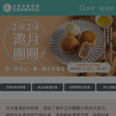
搜尋
選單
產品分類
當季蔬果
食譜料理
一籃菜
當令水果
食材
特別企畫
芽苗類
蕈菇類
米食
預購活動
綠主張
辛香料類
麵食
把最好的台灣味帶回家！
觀點文章
關於合作社
肉食
奶蛋豆・五穀
防災用品預購圓滿結束
主婦食堂
一籃菜真心話
海鮮
蛋
乳製品
認識合作社
重要公告
2026年端午節預購圓滿結束
月餅&美味零嘴
飲品&精選好物
友善環境水畜產
用心畜產
社內大小事
合作聯合國
常備菜
豆製品
米麵雜糧
關於我們
更多預購活動
產品故事
生活提案
蔬食
合作社組織
肉品・水產
月光搖曳的中秋節，是除了過年之外團聚分享的大節日。
樂齡生活
親子食育
蛋料理
當季產品
員工與求才
雖然近年來疫情已經結束，過節氣氛逐漸式微，但用好食