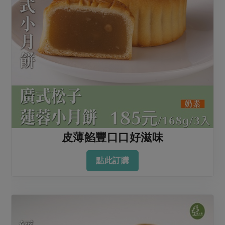
媒體報導
最新產品
節慶大餐
下載專區
優惠專區
高麗菜海鮮煎餅
地區活動
素食專區
社務會議
地區活動
樂齡友善
活動報下載
皮薄餡豐口口好滋味
點此訂購