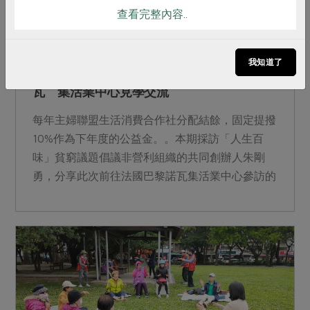
查看完整內容..
2024-07-09
社內大小事
公益金
我知道了
善用公益金「人生百味」參訪法國巴黎諾
瓦 集活業中心見學交流
每年主婦聯盟生活消費合作社分配結餘，固定提撥
10%作為下年度的公益金。。本期採訪「人生百
味」貧窮議題倡議非營利組織的共同創辦人朱剛
勇，分享此次前往法國巴黎諾瓦集活業中心參訪的
見學交流經驗，為「創造人尊嚴而活的社會」帶來
許多具體作法。