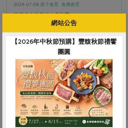
2024-07-09
親子食育
食農教育
從餐桌上培養的食農教育
網站公告
食農教育強調「親手做」，包括學習怎麼生產、怎
【2026年中秋節預購】豐馥秋節禮饗
麼烹調。但過小的孩子不適合下廚怎麼辦？我們來
看看社團法人台灣兒童食育協會理事長林慧君給大
團圓
家的建議。
惜食
RPET
食譜
減硝酸鹽
雞蛋
食安
共同購買