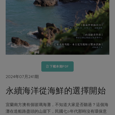
畜產肉類
水產
廚房瑜伽
傳到心坎裡，誠心又澎派
水畜加工品
料理方式
產品檢驗
合作25-經典快閃最後一週
關注議題
烘焙．點心
自主把關
合作25-精選產品第四彈
調理食材・點心
減硝酸鹽
惜食
醬料
檢驗報告
更多當季產品
調味醬料/南北貨
烘焙
非基改運動
支持本土農糧
湯品．鍋物
硝酸鹽檢驗
休閒零嘴
沖泡飲品
廢核運動
能源議題
漬物
議題活動
保健食品
減添加物
減塑減廢
涼拌沙拉
社員權益
主婦聯盟X樂齡網特約優惠案
公益金
食農教育
下載本期PDF
飲品
居家好物
合作社法規
30%rPET紅烏龍茶
更多議題
2024年07月241期
美妝保養
個人清潔
社務專區
2024農業發展計畫年度報告
主題食譜
生活者e週報
家庭清潔
織品
永續海洋從海鮮的選擇開始
選舉專區
更多議題活動
異國料理
日用品
圖書禮品
綠主張月刊
年菜食譜
宜蘭南方澳有個玻璃海灘，不知道大家是否聽過？這個海
防災用品
最新消息
傳到心坎裡，誠心又澎派
灘在造船路盡頭的山崖下，民國七○年代那時沒有環保意
典藏閱覽室
養身食補