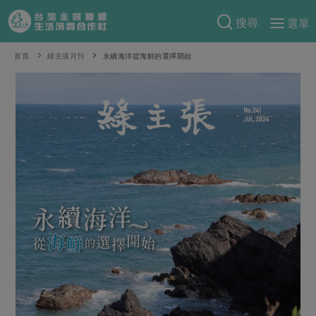
搜尋
選單
產品分類
首頁
綠主張月刊
永續海洋從海鮮的選擇開始
當季蔬果
食譜料理
一籃菜
當令水果
食材
特別企畫
芽苗類
蕈菇類
米食
預購活動
綠主張
辛香料類
麵食
把最好的台灣味帶回家！
觀點文章
關於合作社
肉食
奶蛋豆・五穀
防災用品預購圓滿結束
主婦食堂
一籃菜真心話
海鮮
蛋
乳製品
認識合作社
重要公告
2026年端午節預購圓滿結束
社內大小事
合作聯合國
常備菜
豆製品
米麵雜糧
關於我們
更多預購活動
產品故事
生活提案
蔬食
合作社組織
肉品・水產
樂齡生活
親子食育
蛋料理
當季產品
員工與求才