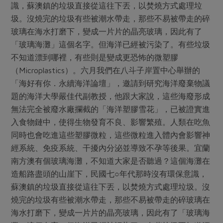
媒體報導
識，蘇澳鎮的垃圾直接從這往下丟，以焚燒方式處理垃
最新產品
節慶大餐
圾。沒燒完的垃圾有些被潮水帶走，那些不易被帶走的碎
下載專區
玻璃在海水打磨下，變成一片片的晶亮玻璃，因此有了
優惠專區
「玻璃海灘」這個名字。但海洋已經被污染了。有些垃圾
高麗菜海鮮煎餅
地區活動
不知道漂到哪裡，有些則是變成更恐怖的微塑膠
素食專區
（Microplastics）。六月我們在八斗子岸置中心舉辦的
社務會議
地區活動
「海好有你．永續海洋論壇」，邀請到研究海洋廢棄物議
樂齡友善
活動報下載
題的海洋大學嚴佳代副教授，他跟大家說，這些海廢形成
無法完全被廢水廠攔截的「海洋塑膠雪花」，已被證實進
入食物鏈中，使得生物發育不良、影響繁殖。人類在吃魚
同時也會吃進這些塑膠微粒，這些微粒進入體內會影響神
經系統、免疫系統、干擾內分泌並導致不孕等後果。宜蘭
南方澳有個玻璃海灘，不知道大家是否聽過？這個海灘在
造船路盡頭的山崖下，民國七○年代那時沒有環保意識，
蘇澳鎮的垃圾直接從這往下丟，以焚燒方式處理垃圾。沒
燒完的垃圾有些被潮水帶走，那些不易被帶走的碎玻璃在
海水打磨下，變成一片片的晶亮玻璃，因此有了「玻璃海