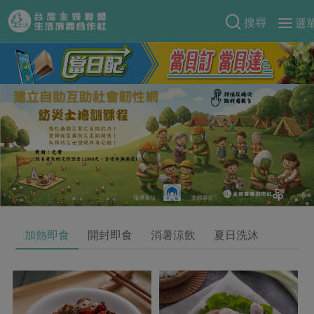
搜尋
選
產品分類
當季蔬果
食譜料理
一籃菜
當令水果
食材
特別企畫
芽苗類
蕈菇類
米食
預購活動
綠主張
辛香料類
麵食
把最好的台灣味帶回家！
觀點文章
關於合作社
肉食
奶蛋豆・五穀
防災用品預購圓滿結束
主婦食堂
一籃菜真心話
海鮮
蛋
乳製品
認識合作社
重要公告
2026年端午節預購圓滿結束
加熱即食
開封即食
消暑涼飲
夏日洗沐
社內大小事
合作聯合國
常備菜
豆製品
米麵雜糧
關於我們
更多預購活動
產品故事
生活提案
蔬食
合作社組織
肉品・水產
樂齡生活
親子食育
蛋料理
當季產品
員工與求才