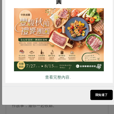
圓
惜食
RPET
食譜
減硝酸鹽
雞蛋
食安
共同購買
一籃菜真心話
2026-03-02
【一籃菜．真心話】第13季：3/2上線囉！
查看完整內容..
【一籃菜．真心話】第13季於3/2(一)正式開播！
我知道了
每週一下午5點鎖定合作社PODCAST頻道，精彩合
作故事，邀你一起收聽。