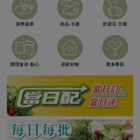
媒體報導
最新產品
節慶大餐
下載專區
優惠專區
當季蔬果
肉品·水產
奶蛋豆·五穀
高麗菜海鮮煎餅
地區活動
素食專區
社務會議
地區活動
樂齡友善
活動報下載
調理食材·點心
居家好物
素食專區