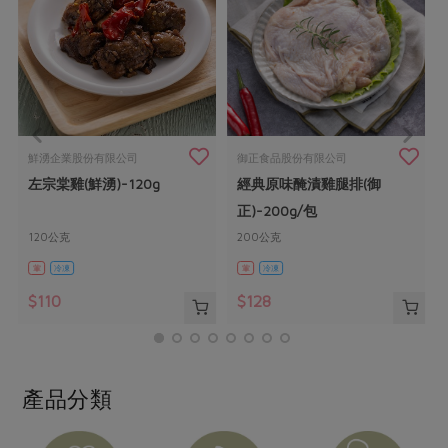
畜產肉類
水產
廚房瑜伽
合作25-經典快閃最後一週
水畜加工品
料理方式
產品檢驗
合作25-精選產品第四彈
關注議題
烘焙．點心
自主把關
合作25-精選產品第三彈
調理食材・點心
減硝酸鹽
惜食
醬料
檢驗報告
更多當季產品
調味醬料/南北貨
烘焙
非基改運動
支持本土農糧
湯品．鍋物
鮮湧企業股份有限公司
御正食品股份有限公司
硝酸鹽檢驗
休閒零嘴
沖泡飲品
廢核運動
能源議題
左宗棠雞(鮮湧)-120g
經典原味醃漬雞腿排(御
漬物
議題活動
保健食品
正)-200g/包
減添加物
減塑減廢
涼拌沙拉
社員權益
主婦聯盟X樂齡網特約優惠案
120公克
200公克
公益金
食農教育
飲品
居家好物
葷
冷凍
葷
冷凍
合作社法規
30%rPET紅烏龍茶
更多議題
$110
$128
美妝保養
個人清潔
社務專區
2024農業發展計畫年度報告
主題食譜
生活者e週報
家庭清潔
織品
選舉專區
更多議題活動
異國料理
日用品
圖書禮品
綠主張月刊
產品分類
年菜食譜
防災用品
最新消息
把最好的台灣味帶回家！
典藏閱覽室
養身食補