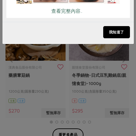
查看完整內容..
我知道了
漢典食品股份有限公司
親憶食堂股份有限公司
藥膳蕈菇鍋
冬季鍋物-日式豆乳雞鍋底(親
憶食堂)-1000g
1200公克(固形量230公克)
1000公克(含固形量350公克)
全素
冷凍
葷
冷凍
$270
$295
暫無庫存
暫無庫存
看更多產品