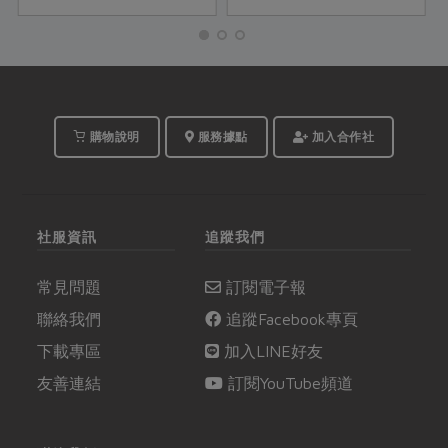
嘆著合作社當季好食材
對抗寒冷。要儲備冬天
的美味。就讓活潑可愛
的能量，一般多選在立
的Yuki老師，以她嫻熟
冬開始進補，本篇介紹
的料理經驗，與我們聊
四神湯、肉骨茶兩種簡
聊日式壽喜燒的各項豐
單的冬令進補藥膳，並
富學問吧！
設計成料理給大家參
購物說明
服務據點
加入合作社
考。
社服資訊
追蹤我們
常見問題
訂閱電子報
聯絡我們
追蹤Facebook專頁
下載專區
加入LINE好友
友善連結
訂閱YouTube頻道