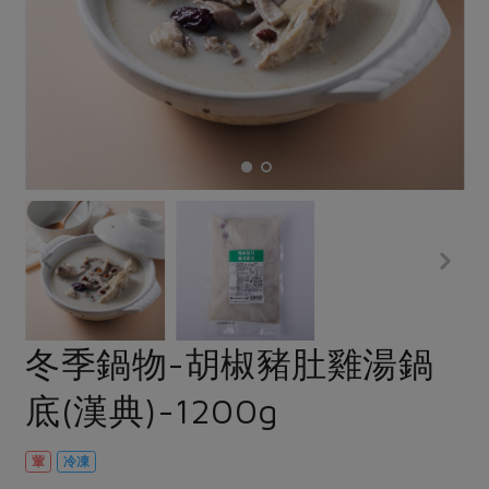
畜產肉類
水產
廚房瑜伽
合作25-經典快閃最後一週
水畜加工品
料理方式
產品檢驗
合作25-精選產品第四彈
關注議題
烘焙．點心
自主把關
合作25-精選產品第三彈
調理食材・點心
減硝酸鹽
惜食
醬料
檢驗報告
更多當季產品
調味醬料/南北貨
烘焙
非基改運動
支持本土農糧
湯品．鍋物
硝酸鹽檢驗
休閒零嘴
沖泡飲品
廢核運動
能源議題
漬物
議題活動
保健食品
減添加物
減塑減廢
涼拌沙拉
社員權益
主婦聯盟X樂齡網特約優惠案
公益金
食農教育
飲品
居家好物
合作社法規
30%rPET紅烏龍茶
更多議題
美妝保養
個人清潔
社務專區
2024農業發展計畫年度報告
冬季鍋物-胡椒豬肚雞湯鍋
主題食譜
生活者e週報
家庭清潔
織品
選舉專區
更多議題活動
底(漢典)-1200g
異國料理
日用品
圖書禮品
綠主張月刊
年菜食譜
防災用品
最新消息
把最好的台灣味帶回家！
葷
冷凍
典藏閱覽室
養身食補