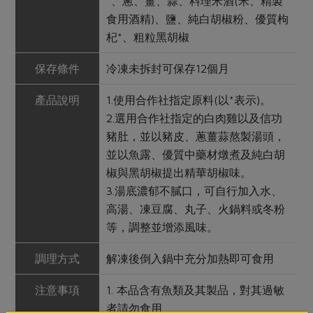
*、蔥、薑、蒜、料理米酒(米、精製
食用酒精)、鹽、純白胡椒粉、優質枸
杞*、粗粒黑胡椒
保存條件
冷凍未拆封可保存12個月
產品說明
1.使用合作社指定原料(以*表示)。
2.選用合作社指定的白肉雞以及信功
豬肚，並以豬皮、蔥薑蒜熬製湯頭，
並以魚露、優質中藥材燉煮及純白胡
椒與黑胡椒提出精華胡椒味。
3.湯底濃郁不膩口，可自行加入水、
高湯、凍豆腐、丸子、火鍋料或冬粉
等，調整並增添風味。
調理方式
解凍後倒入鍋中充分加熱即可食用
注意事項
1. 本品含有魚類及其製品，對其過敏
者請勿食用