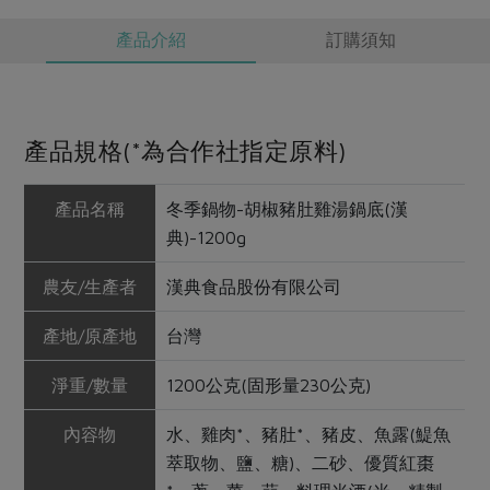
產品介紹
訂購須知
產品規格(*為合作社指定原料)
產品名稱
冬季鍋物-胡椒豬肚雞湯鍋底(漢
典)-1200g
農友/生產者
漢典食品股份有限公司
產地/原產地
台灣
淨重/數量
1200公克(固形量230公克)
內容物
水、雞肉*、豬肚*、豬皮、魚露(鯷魚
萃取物、鹽、糖)、二砂、優質紅棗