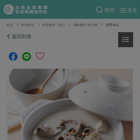
搜尋
選單
產品分類
首頁
所有產品
調理食材・點心
調味醬料/南北貨
調理食品
當季蔬果
返回列表
食譜料理
一籃菜
當令水果
食材
特別企畫
芽苗類
蕈菇類
米食
預購活動
綠主張
辛香料類
麵食
把最好的台灣味帶回家！
觀點文章
關於合作社
肉食
奶蛋豆・五穀
防災用品預購圓滿結束
主婦食堂
一籃菜真心話
海鮮
蛋
乳製品
認識合作社
重要公告
2026年端午節預購圓滿結束
社內大小事
合作聯合國
常備菜
豆製品
米麵雜糧
關於我們
更多預購活動
產品故事
生活提案
蔬食
合作社組織
肉品・水產
樂齡生活
親子食育
蛋料理
當季產品
員工與求才