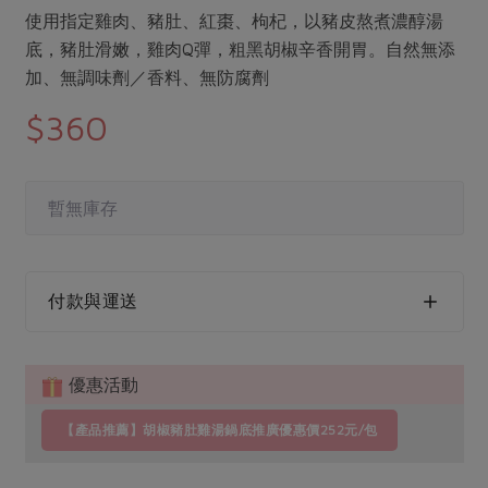
媒體報導
最新產品
使用指定雞肉、豬肚、紅棗、枸杞，以豬皮熬煮濃醇湯
節慶大餐
下載專區
底，豬肚滑嫩，雞肉Q彈，粗黑胡椒辛香開胃。自然無添
優惠專區
加、無調味劑／香料、無防腐劑
高麗菜海鮮煎餅
$360
地區活動
素食專區
社務會議
地區活動
樂齡友善
活動報下載
暫無庫存
付款與運送
優惠活動
【產品推薦】胡椒豬肚雞湯鍋底推廣優惠價252元/包