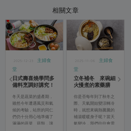
相關文章
主婦食
主婦食
2025-12-23
2025-11-06
堂
堂
日式壽喜燒學問多
立冬補冬 來碗細
備料烹調好講究！
火慢煮的素藥膳
你想吃關東關西哪
冬天是蔬菜的盛產期，
你是否每年到了秋冬之
一道？
雖然今年遭遇風災和氣
際、天氣開始變涼轉冷
候的考驗，站所的同仁
時，就想來碗熱騰騰的
們仍十分用心地準備了
補湯暖暖身子呢？當天
滿滿的蔬菜、菇類，讓
氣變冷，我們往往會需
來自日本的Yuki老師讚
要更多能量來幫助身體