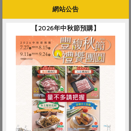
2. 本產品生產製程廠房，其設備或生
網站公告
產管線有處理甲殼類、花生、芝麻、
奶類、堅果類、含麩質之穀物、亞硫
【2026年中秋節預購】
鹽類及其製品
備註/
非供即食, 應充分加熱
其他標示
關鍵字
惜食
RPET
食譜
減硝酸鹽
# 火鍋湯底
# 漢典
# 火鍋
雞蛋
食安
共同購買
你可能有興趣的產品