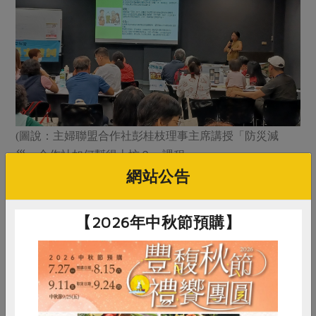
(圖說：主婦聯盟合作社彭桂枝理事主席講授「防災減
災，合作社如何幫得上忙？」課程
網站公告
為提升全民自主防災能力，在賴清德總統高度重視下，內
政部積極推動防災士培訓制度，廣邀工商企業、國際性社
【2026年中秋節預購】
會團體、移工、村里長等多元族群參與，讓全民防災力量
向下扎根。本次培訓特別規劃在竹科舉辦，期盼竹科家庭
與在地學員參訓後，將防災知識帶回家裡，進一步守護家
庭的生命財產及社區安全。