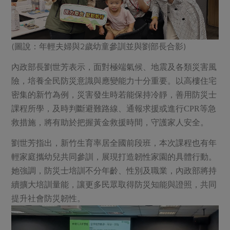
媒體報導
最新產品
節慶大餐
下載專區
優惠專區
(圖說：年輕夫婦與2歲幼童參訓並與劉部長合影)
高麗菜海鮮煎餅
地區活動
素食專區
內政部長劉世芳表示，面對極端氣候、地震及各類災害風
社務會議
地區活動
險，培養全民防災意識與應變能力十分重要。以高樓住宅
樂齡友善
活動報下載
密集的新竹為例，災害發生時若能保持冷靜，善用防災士
課程所學，及時判斷避難路線、通報求援或進行CPR等急
救措施，將有助於把握黃金救援時間，守護家人安全。
劉世芳指出，新竹生育率居全國前段班，本次課程也有年
輕家庭攜幼兒共同參訓，展現打造韌性家園的具體行動。
她強調，防災士培訓不分年齡、性別及職業，內政部將持
續擴大培訓量能，讓更多民眾取得防災知能與證照，共同
提升社會防災韌性。