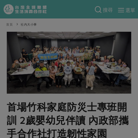
搜尋
選單
產品分類
首頁
社內大小事
當季蔬果
食譜料理
一籃菜
當令水果
食材
特別企畫
芽苗類
蕈菇類
米食
預購活動
綠主張
辛香料類
麵食
把最好的台灣味帶回家！
觀點文章
關於合作社
肉食
奶蛋豆・五穀
防災用品預購圓滿結束
主婦食堂
一籃菜真心話
海鮮
蛋
乳製品
認識合作社
重要公告
2026年端午節預購圓滿結束
首場竹科家庭防災士專班開
社內大小事
合作聯合國
常備菜
豆製品
米麵雜糧
關於我們
更多預購活動
訓 2歲嬰幼兒伴讀 內政部攜
產品故事
生活提案
蔬食
合作社組織
肉品・水產
樂齡生活
親子食育
蛋料理
手合作社打造韌性家園
當季產品
員工與求才