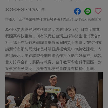
畜產肉類
水產
廚房瑜伽
合作25-經典快閃最後一週
2026-06-08・社內大小事
水畜加工品
料理方式
產品檢驗
合作25-精選產品第四彈
關注議題
烘焙．點心
聯絡人：合作事業輔導科 林鈺聆科長 l 內政部 合作及人民團體司
自主把關
合作25-精選產品第三彈
調理食材・點心
減硝酸鹽
惜食
醬料
為強化災害應變與救護量能，內政部今（8）日首度前進
檢驗報告
更多當季產品
調味醬料/南北貨
烘焙
非基改運動
支持本土農糧
我國高科技重鎮，與有限責任台灣主婦聯盟生活消費合作
湯品．鍋物
硝酸鹽檢驗
休閒零嘴
沖泡飲品
廢核運動
能源議題
社，攜手在新竹科學園區舉辦家庭防災士專班，並特別邀
漬物
議題活動
請新竹市消防局大隊長林靖亞講授幼兒CPR急救課程。內
保健食品
減添加物
減塑減廢
涼拌沙拉
政部表示，主婦聯盟長期展現合作社互助共好精神，此次
社員權益
主婦聯盟X樂齡網特約優惠案
公益金
食農教育
雙方跨界合作，將防災教育、合作教育帶進科學園區，對
飲品
居家好物
合作社法規
30%rPET紅烏龍茶
更多議題
於落實全民防災、提升在地應變量能具有指標性意義。
美妝保養
個人清潔
社務專區
2024農業發展計畫年度報告
主題食譜
生活者e週報
家庭清潔
織品
選舉專區
更多議題活動
異國料理
日用品
圖書禮品
綠主張月刊
年菜食譜
防災用品
最新消息
把最好的台灣味帶回家！
典藏閱覽室
養身食補