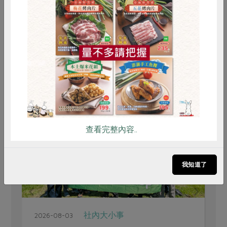
(資料來源：內政部網站)
惜食
RPET
食譜
減硝酸鹽
雞蛋
食安
共同購買
推薦閱讀
查看完整內容..
我知道了
社內大小事
2026-08-03
2