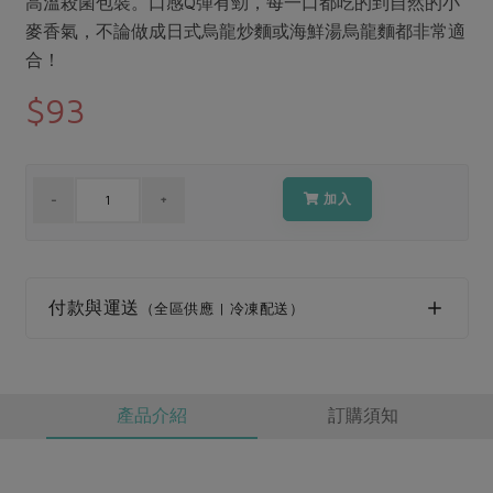
高溫殺菌包裝。口感Q彈有勁，每一口都吃的到自然的小
媒體報導
最新產品
節慶大餐
麥香氣，不論做成日式烏龍炒麵或海鮮湯烏龍麵都非常適
下載專區
合！
優惠專區
$93
高麗菜海鮮煎餅
地區活動
素食專區
社務會議
地區活動
樂齡友善
活動報下載
加入
付款與運送
（全區供應 | 冷凍配送）
產品介紹
訂購須知