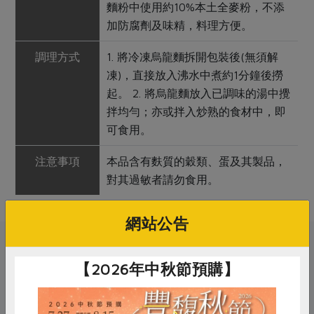
麵粉中使用約10%本土全麥粉，不添
加防腐劑及味精，料理方便。
調理方式
1. 將冷凍烏龍麵拆開包裝後(無須解
凍)，直接放入沸水中煮約1分鐘後撈
起。 2. 將烏龍麵放入已調味的湯中攪
拌均勻；亦或拌入炒熟的食材中，即
可食用。
注意事項
本品含有麩質的穀類、蛋及其製品，
對其過敏者請勿食用。
網站公告
關鍵字
【2026年中秋節預購】
# 烏龍麵