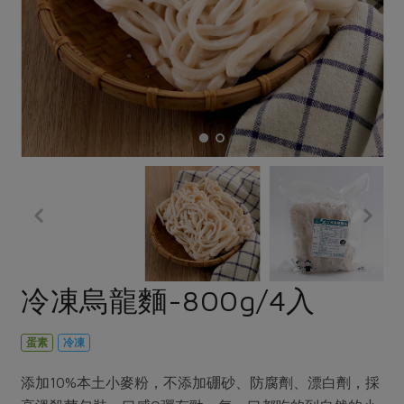
畜產肉類
水產
廚房瑜伽
合作25-經典快閃最後一週
水畜加工品
料理方式
產品檢驗
合作25-精選產品第四彈
關注議題
烘焙．點心
自主把關
合作25-精選產品第三彈
調理食材・點心
減硝酸鹽
惜食
醬料
檢驗報告
更多當季產品
調味醬料/南北貨
烘焙
非基改運動
支持本土農糧
湯品．鍋物
硝酸鹽檢驗
休閒零嘴
沖泡飲品
廢核運動
能源議題
漬物
議題活動
保健食品
減添加物
減塑減廢
涼拌沙拉
社員權益
主婦聯盟X樂齡網特約優惠案
公益金
食農教育
飲品
居家好物
合作社法規
30%rPET紅烏龍茶
更多議題
美妝保養
個人清潔
社務專區
2024農業發展計畫年度報告
冷凍烏龍麵-800g/4入
主題食譜
生活者e週報
家庭清潔
織品
選舉專區
更多議題活動
異國料理
日用品
圖書禮品
蛋素
冷凍
綠主張月刊
年菜食譜
防災用品
最新消息
把最好的台灣味帶回家！
添加10%本土小麥粉，不添加硼砂、防腐劑、漂白劑，採
典藏閱覽室
養身食補