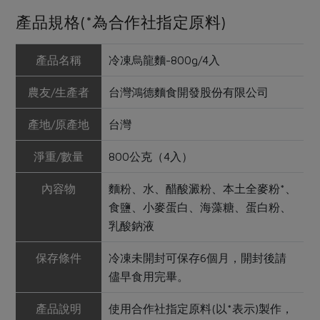
產品規格(*為合作社指定原料)
產品名稱
冷凍烏龍麵-800g/4入
農友/生產者
台灣鴻德麵食開發股份有限公司
產地/原產地
台灣
淨重/數量
800公克（4入）
內容物
麵粉、水、醋酸澱粉、本土全麥粉*、
食鹽、小麥蛋白、海藻糖、蛋白粉、
乳酸鈉液
保存條件
冷凍未開封可保存6個月，開封後請
儘早食用完畢。
產品說明
使用合作社指定原料(以*表示)製作，