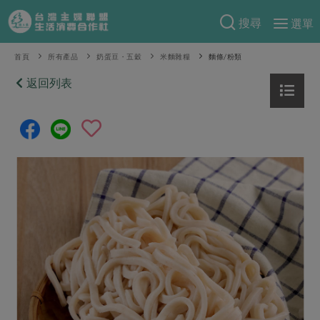
搜尋
選單
產品分類
首頁
所有產品
奶蛋豆・五穀
米麵雜糧
麵條/粉類
當季蔬果
返回列表
食譜料理
一籃菜
當令水果
食材
特別企畫
芽苗類
蕈菇類
米食
預購活動
綠主張
辛香料類
麵食
把最好的台灣味帶回家！
觀點文章
關於合作社
肉食
奶蛋豆・五穀
防災用品預購圓滿結束
主婦食堂
一籃菜真心話
海鮮
蛋
乳製品
認識合作社
重要公告
2026年端午節預購圓滿結束
社內大小事
合作聯合國
常備菜
豆製品
米麵雜糧
關於我們
更多預購活動
產品故事
生活提案
蔬食
合作社組織
肉品・水產
樂齡生活
親子食育
蛋料理
當季產品
員工與求才