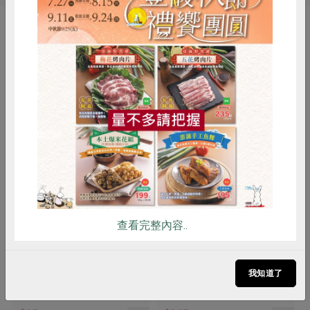
你可能有興趣的產品
惜食
RPET
食譜
減硝酸鹽
雞蛋
食安
共同購買
薯寶國際有限公司(章源)
范郁卿
查看完整內容..
章俊源台灣蕃薯粉-400g
蓮藕粉-300g
400公克
300公克
我知道了
全素
常溫
全素
常溫