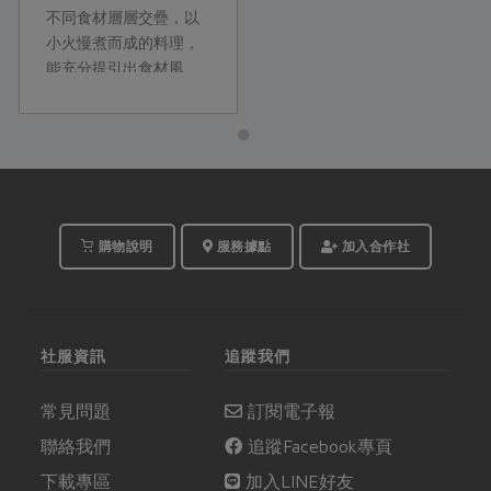
不同食材層層交疊，以
小火慢煮而成的料理，
能充分提引出食材風
味。這次教你用疊煮概
念，變化出一道道清
爽、舒服的主菜、配
菜、湯麵等料理，吃了
舒心也舒身。
購物說明
服務據點
加入合作社
社服資訊
追蹤我們
常見問題
訂閱電子報
聯絡我們
追蹤Facebook專頁
下載專區
加入LINE好友