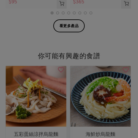
$95
$365
看更多產品
你可能有興趣的食譜
五彩蛋絲涼拌烏龍麵
海鮮炒烏龍麵