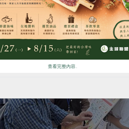
食
RPET
食譜
減硝酸鹽
雞蛋
食安
共同
查看完整內容..