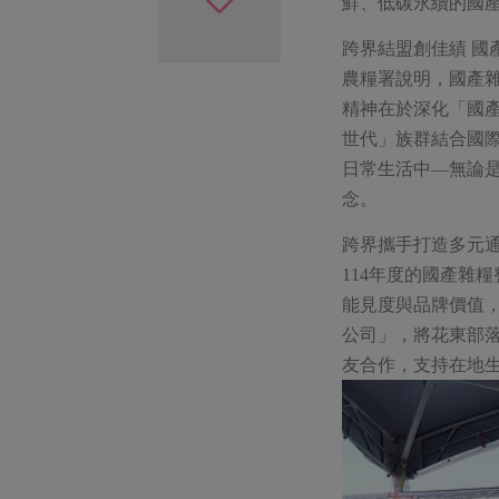
鮮、低碳永續的國
跨界結盟創佳績 國
農糧署說明，國產
精神在於深化「國
世代」族群結合國
日常生活中—無論
念。
跨界攜手打造多元通
114年度的國產雜
能見度與品牌價值
公司」，將花東部
友合作，支持在地