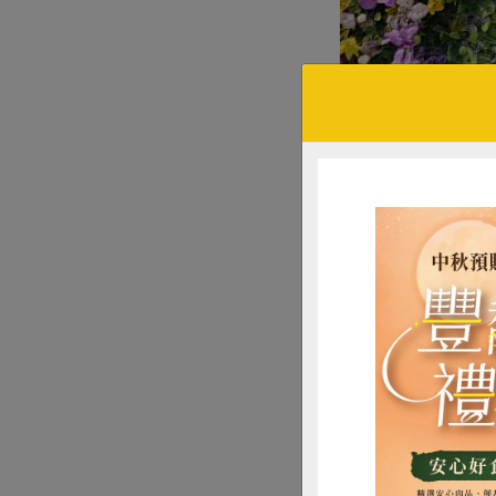
為將國產雜糧拓展
群的關注。國內知名
嘴，締造健康飲食
此外，知名烘焙品
上優惠攻佔全家人的
動會」優質產品，
國產雜糧生活月遊戲
農糧署表示，本次特
計「國產雜糧料理
價值與料理應用。凡
中正紀念堂兩廳院