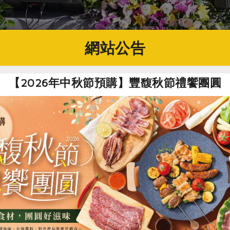
網站公告
至年輕族群與健身族群，結合主打健康餐盒的「少點鹽」、夏威
女性健身連鎖品牌「Curves可爾姿（韻智）」與瓜瓜園企業
新選擇。
【2026年中秋節預購】豐馥秋節禮饗團圓
牌「哈肯舖」選用臺灣國產雜糧紅藜、紅豆等，結合品牌烘焙工
餐桌。深耕國產雜糧產銷的品牌「瓜瓜園」與「大人物農產運銷合
成為國際賽事的優質合作夥伴，將國產雜糧推向國際舞台。
歡迎體驗 互動遊戲「植」感好禮相送
別規劃於「2025米糧俱樂部」活動，展示亮點產品，從產地到
週」與「國產雜糧知識週」趣味闖關遊戲，民眾回答雜糧小知識
完成攤位互動任務的民眾，即可獲贈限量「雜糧種子球盆栽」一份
藝文廣場的國產雜糧計畫攤位，體驗國產雜糧的美味與活力，以