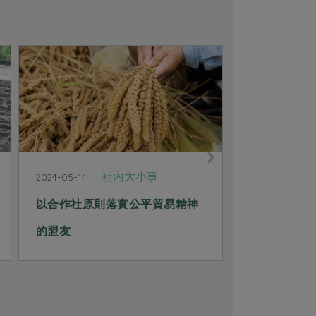
社內大小事
2024-05-14
2024-04-09
以合作社原則落實公平貿易精神
從綠食育到
的盟友
好