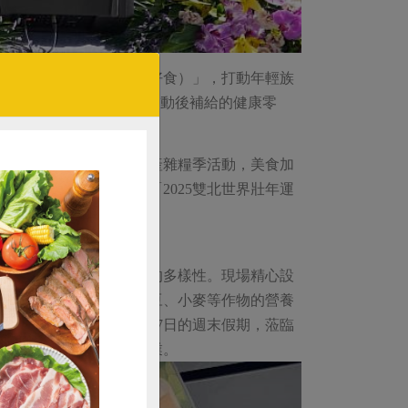
夷拌飯品牌「彩碗（軒揚好食）」，打動年輕族
聯名合作，成功將甘藷融入運動後補給的健康零
藝製作美味麵包，舉辦國產雜糧季活動，美食加
作社」成功提案響應「2025雙北世界壯年運
餐桌，完整呈現國產雜糧的多樣性。現場精心設
，即可深入了解甘藷、黑豆、小麥等作物的營養
，歡迎利用12月6日、7日的週末假期，蒞臨
實際行動支持臺灣在地農業。