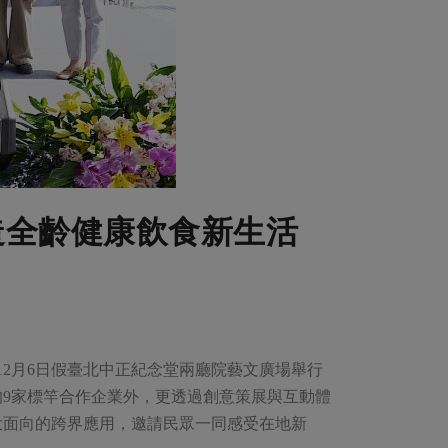
造全齡健康飲食新生活
12月6日假臺北中正紀念堂兩廳院藝文廣場舉行
的9家標竿合作企業外，更透過創意策展與互動體
大面向的跨界應用，邀請民眾一同感受在地新