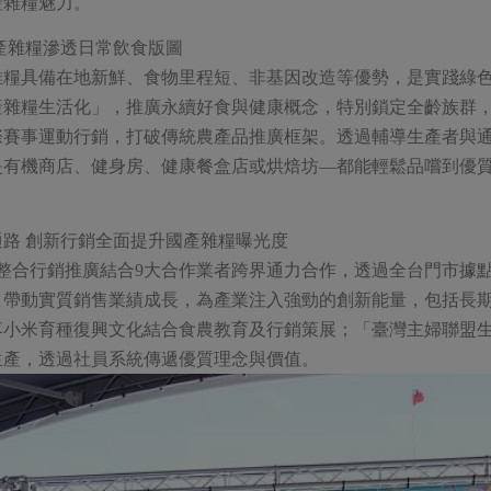
產雜糧魅力。
產雜糧滲透日常飲食版圖
雜糧具備在地新鮮、食物里程短、非基因改造等優勢，是實踐綠
產雜糧生活化」，推廣永續好食與健康概念，特別鎖定全齡族群
際賽事運動行銷，打破傳統農產品推廣框架。透過輔導生產者與
是有機商店、健身房、健康餐盒店或烘焙坊—都能輕鬆品嚐到優
路 創新行銷全面提升國產雜糧曝光度
糧整合行銷推廣結合9大合作業者跨界通力合作，透過全台門市據
，帶動實質銷售業績成長，為產業注入強勁的創新能量，包括長
落小米育種復興文化結合食農教育及行銷策展；「臺灣主婦聯盟
生產，透過社員系統傳遞優質理念與價值。