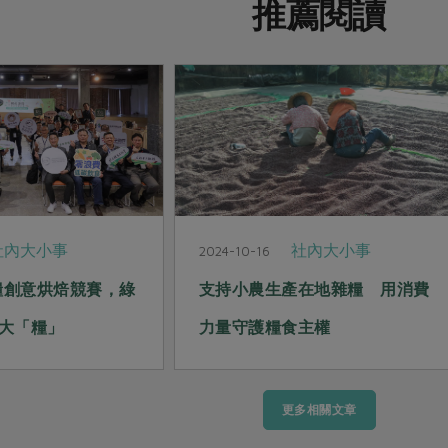
推薦閱讀
社內大小事
社內大小事
2024-10-16
雜糧創意烘焙競賽，綠
支持小農生產在地雜糧 用消費
大「糧」
力量守護糧食主權
更多相關文章