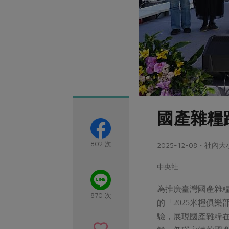
國產雜糧
802 次
2025-12-08・社內
中央社
為推廣臺灣國產雜糧
870 次
的「2025米糧俱
驗，展現國產雜糧