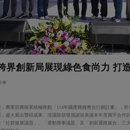
跨界創新局展現綠色食尚力 打
大小事
，農業部農糧署積極推動「114年國產雜糧整合行銷計畫」，於
樂部」盛大展出豐碩成果。現場除頒發感謝狀表揚本年度攜手合作
在「社群健康議題」、「運動賽事議題」及「創新通路媒合」三