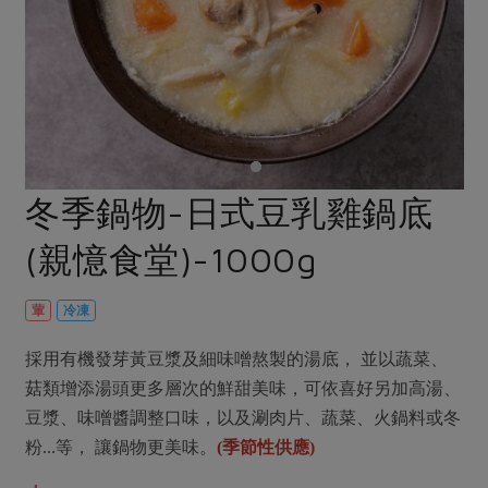
畜產肉類
水產
廚房瑜伽
合作25-經典快閃最後一週
水畜加工品
料理方式
產品檢驗
合作25-精選產品第四彈
關注議題
烘焙．點心
自主把關
合作25-精選產品第三彈
調理食材・點心
減硝酸鹽
惜食
醬料
檢驗報告
更多當季產品
調味醬料/南北貨
烘焙
非基改運動
支持本土農糧
湯品．鍋物
硝酸鹽檢驗
休閒零嘴
沖泡飲品
廢核運動
能源議題
冬季鍋物-日式豆乳雞鍋底
漬物
議題活動
保健食品
減添加物
減塑減廢
涼拌沙拉
(親憶食堂)-1000g
社員權益
主婦聯盟X樂齡網特約優惠案
公益金
食農教育
飲品
居家好物
合作社法規
30%rPET紅烏龍茶
更多議題
葷
冷凍
美妝保養
個人清潔
社務專區
2024農業發展計畫年度報告
主題食譜
採用有機發芽黃豆漿及細味噌熬製的湯底， 並以蔬菜、
生活者e週報
家庭清潔
織品
選舉專區
更多議題活動
菇類增添湯頭更多層次的鮮甜美味，可依喜好另加高湯、
異國料理
日用品
圖書禮品
豆漿、味噌醬調整口味，以及涮肉片、蔬菜、火鍋料或冬
綠主張月刊
年菜食譜
粉...等， 讓鍋物更美味。
(季節性供應)
防災用品
最新消息
把最好的台灣味帶回家！
典藏閱覽室
養身食補