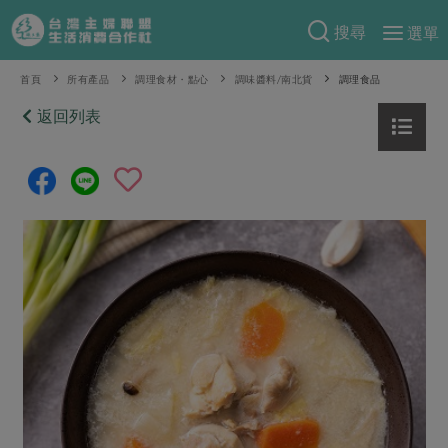
搜尋
選單
產品分類
首頁
所有產品
調理食材・點心
調味醬料/南北貨
調理食品
當季蔬果
返回列表
食譜料理
一籃菜
當令水果
食材
特別企畫
芽苗類
蕈菇類
米食
預購活動
綠主張
辛香料類
麵食
把最好的台灣味帶回家！
觀點文章
關於合作社
肉食
奶蛋豆・五穀
防災用品預購圓滿結束
主婦食堂
一籃菜真心話
海鮮
蛋
乳製品
認識合作社
重要公告
2026年端午節預購圓滿結束
社內大小事
合作聯合國
常備菜
豆製品
米麵雜糧
關於我們
更多預購活動
產品故事
生活提案
蔬食
合作社組織
肉品・水產
樂齡生活
親子食育
蛋料理
當季產品
員工與求才