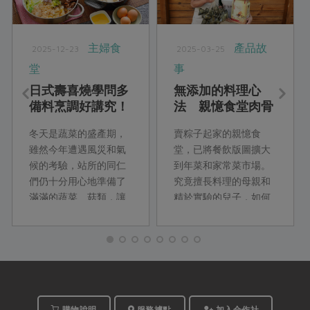
主婦食
產品故
2025-12-23
2025-03-25
堂
事
日式壽喜燒學問多
無添加的料理心
備料烹調好講究！
法 親憶食堂肉骨
你想吃關東關西哪
茶好喝秘方
冬天是蔬菜的盛產期，
賣粽子起家的親憶食
一道？
雖然今年遭遇風災和氣
堂，已將餐飲版圖擴大
候的考驗，站所的同仁
到年菜和家常菜市場。
們仍十分用心地準備了
究竟擅長料理的母親和
滿滿的蔬菜、菇類，讓
精於實驗的兒子，如何
來自日本的Yuki老師讚
為手路菜制定標準生產
嘆著合作社當季好食材
流程，將全家人都喜愛
的美味。就讓活潑可愛
的菜餚送到饕客餐桌
的Yuki老師，以她嫻熟
上？
的料理經驗，與我們聊
聊日式壽喜燒的各項豐
富學問吧！
購物說明
服務據點
加入合作社