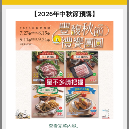
【2026年中秋節預購】
關鍵字
# 火鍋湯底
# 親憶食堂
# 雞肉
# 火鍋
惜食
RPET
食譜
減硝酸鹽
雞蛋
食安
共同購買
你可能有興趣的產品
查看完整內容..