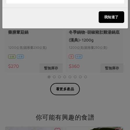
我知道了
漢典食品股份有限公司
漢典食品股份有限公司
藥膳蕈菇鍋
冬季鍋物-胡椒豬肚雞湯鍋底
(漢典)-1200g
1200公克(固形量230公克)
1200公克(固形量230公克)
全素
冷凍
葷
冷凍
$270
$360
暫無庫存
暫無庫存
看更多產品
你可能有興趣的食譜