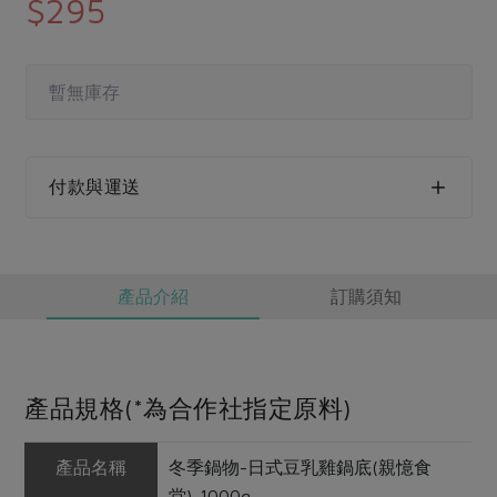
$295
媒體報導
最新產品
節慶大餐
下載專區
優惠專區
暫無庫存
高麗菜海鮮煎餅
地區活動
素食專區
社務會議
地區活動
樂齡友善
付款與運送
活動報下載
產品介紹
訂購須知
產品規格(*為合作社指定原料)
產品名稱
冬季鍋物-日式豆乳雞鍋底(親憶食
堂)-1000g