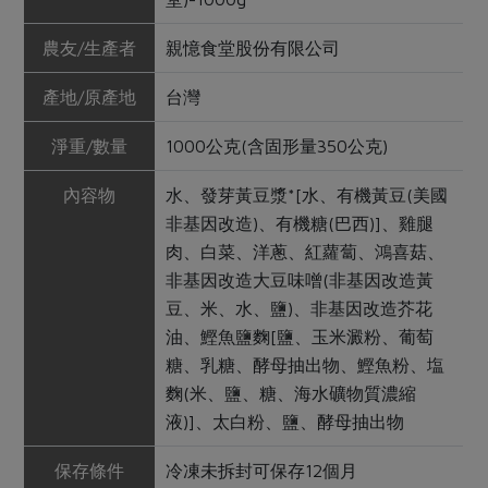
農友/生產者
親憶食堂股份有限公司
產地/原產地
台灣
淨重/數量
1000公克(含固形量350公克)
內容物
水、發芽黃豆漿*[水、有機黃豆(美國
非基因改造)、有機糖(巴西)]、雞腿
肉、白菜、洋蔥、紅蘿蔔、鴻喜菇、
非基因改造大豆味噌(非基因改造黃
豆、米、水、鹽)、非基因改造芥花
油、鰹魚鹽麴[鹽、玉米澱粉、葡萄
糖、乳糖、酵母抽出物、鰹魚粉、塩
麴(米、鹽、糖、海水礦物質濃縮
液)]、太白粉、鹽、酵母抽出物
保存條件
冷凍未拆封可保存12個月