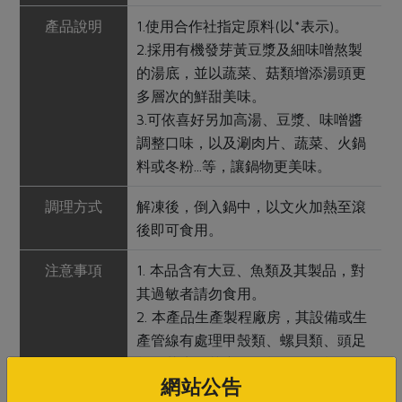
產品說明
1.使用合作社指定原料(以*表示)。
2.採用有機發芽黃豆漿及細味噌熬製
的湯底，並以蔬菜、菇類增添湯頭更
多層次的鮮甜美味。
3.可依喜好另加高湯、豆漿、味噌醬
調整口味，以及涮肉片、蔬菜、火鍋
料或冬粉...等，讓鍋物更美味。
調理方式
解凍後，倒入鍋中，以文火加熱至滾
後即可食用。
注意事項
1. 本品含有大豆、魚類及其製品，對
其過敏者請勿食用。
2. 本產品生產製程廠房，其設備或生
產管線有處理甲殼類、螺貝類、頭足
類、花生、芝麻、奶類、堅果類、使
網站公告
用亞硫鹽類及其製品。