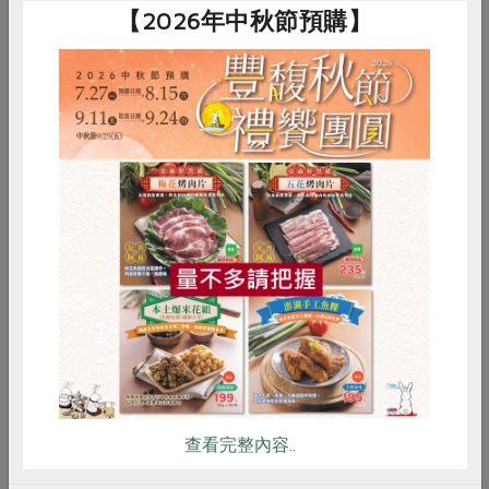
【2026年中秋節預購】
惜食
RPET
食譜
減硝酸鹽
雞蛋
食安
共同購買
2016-11-01
主婦食堂
小溫補度秋冬
時序入秋，氣轉清冷，廚肆間紛紛鍋燉爐熬、藥補
入菜。中藥材用於食補調理學問不小，邀請中醫師
查看完整內容..
王愍之簡談站所常見的大棗、甘草，以備寒涼。...