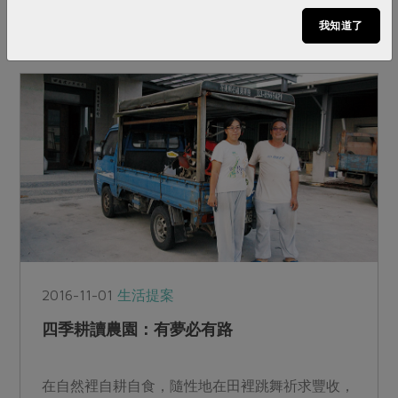
我知道了
2016-11-01
生活提案
四季耕讀農園：有夢必有路
在自然裡自耕自食，隨性地在田裡跳舞祈求豐收，