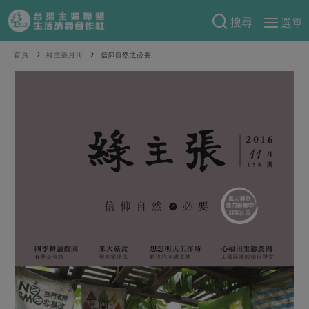
搜尋
選單
產品分類
首頁
綠主張月刊
信仰自然之必要
當季蔬果
食譜料理
一籃菜
當令水果
食材
特別企畫
芽苗類
蕈菇類
米食
預購活動
綠主張
辛香料類
麵食
把最好的台灣味帶回家！
觀點文章
關於合作社
肉食
奶蛋豆・五穀
防災用品預購圓滿結束
主婦食堂
一籃菜真心話
海鮮
蛋
乳製品
認識合作社
重要公告
2026年端午節預購圓滿結束
社內大小事
合作聯合國
常備菜
豆製品
米麵雜糧
關於我們
更多預購活動
產品故事
生活提案
蔬食
合作社組織
肉品・水產
樂齡生活
親子食育
蛋料理
當季產品
員工與求才