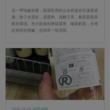
這一帶地處岩脈，菇場取用的山水經過岩石滲透過
濾，除了水質好，濕度夠、負離子高，都是菇類喜
歡的環境。米大菇食的香菇濃香、蠔菇鮮甜，水煮
起來特別滑嫩，也別有一味清甜。...
2016-11-01
減塑減廢