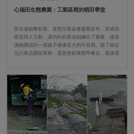
心福田生態農園：工業區裡的稻田學堂
曾在連鎖餐飲業、喜憨兒基金會服務多年，前者高
密度與人互動，讓內向的黃淑娟練出了膽量，後者
讓她體認到一個孩子健康長大的不容易。除了南征
北討展店開拓業務，還曾經創業開早餐店，最後選
擇回到高雄城郊開始...