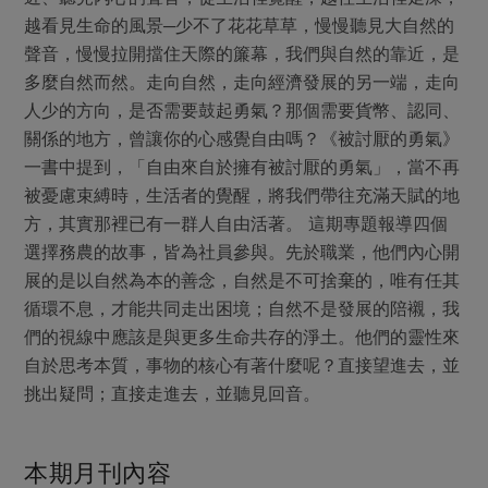
媒體報導
最新產品
越看見生命的風景─少不了花花草草，慢慢聽見大自然的
節慶大餐
下載專區
聲音，慢慢拉開擋住天際的簾幕，我們與自然的靠近，是
優惠專區
多麼自然而然。走向自然，走向經濟發展的另一端，走向
高麗菜海鮮煎餅
人少的方向，是否需要鼓起勇氣？那個需要貨幣、認同、
地區活動
素食專區
關係的地方，曾讓你的心感覺自由嗎？《被討厭的勇氣》
社務會議
地區活動
一書中提到，「自由來自於擁有被討厭的勇氣」，當不再
樂齡友善
被憂慮束縛時，生活者的覺醒，將我們帶往充滿天賦的地
活動報下載
方，其實那裡已有一群人自由活著。 這期專題報導四個
選擇務農的故事，皆為社員參與。先於職業，他們內心開
展的是以自然為本的善念，自然是不可捨棄的，唯有任其
循環不息，才能共同走出困境；自然不是發展的陪襯，我
們的視線中應該是與更多生命共存的淨土。他們的靈性來
自於思考本質，事物的核心有著什麼呢？直接望進去，並
挑出疑問；直接走進去，並聽見回音。
本期月刊內容