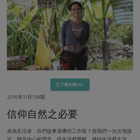
畜產肉類
水產
廚房瑜伽
傳到心坎裡，誠心又澎派
水畜加工品
料理方式
產品檢驗
合作25-經典快閃最後一週
關注議題
烘焙．點心
自主把關
合作25-精選產品第四彈
調理食材・點心
減硝酸鹽
惜食
醬料
檢驗報告
更多當季產品
調味醬料/南北貨
烘焙
非基改運動
支持本土農糧
湯品．鍋物
硝酸鹽檢驗
休閒零嘴
沖泡飲品
廢核運動
能源議題
漬物
議題活動
保健食品
減添加物
減塑減廢
涼拌沙拉
社員權益
主婦聯盟X樂齡網特約優惠案
公益金
食農教育
飲品
居家好物
下載本期PDF
合作社法規
30%rPET紅烏龍茶
更多議題
美妝保養
個人清潔
社務專區
2016年11月158期
2024農業發展計畫年度報告
主題食譜
生活者e週報
家庭清潔
織品
選舉專區
更多議題活動
信仰自然之必要
異國料理
日用品
圖書禮品
綠主張月刊
年菜食譜
防災用品
最新消息
傳到心坎裡，誠心又澎派
身為生活者，你們從事著哪些工作呢？當我們一次次地接
典藏閱覽室
養身食補
近、聽見內心的聲音，從生活裡覺醒，越往生活裡走深，