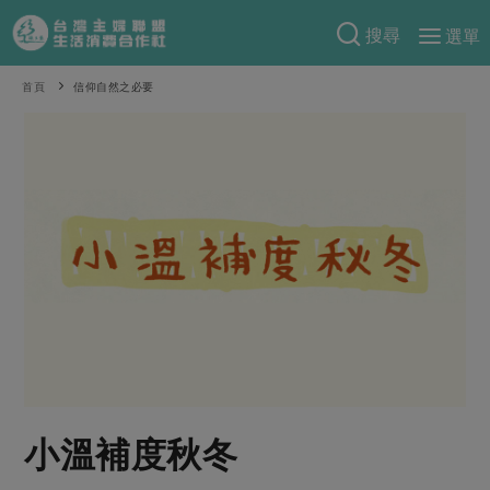
搜尋
選單
產品分類
首頁
信仰自然之必要
當季蔬果
食譜料理
一籃菜
當令水果
食材
特別企畫
芽苗類
蕈菇類
米食
預購活動
綠主張
辛香料類
麵食
把最好的台灣味帶回家！
觀點文章
關於合作社
肉食
奶蛋豆・五穀
防災用品預購圓滿結束
主婦食堂
一籃菜真心話
海鮮
蛋
乳製品
認識合作社
重要公告
2026年端午節預購圓滿結束
社內大小事
合作聯合國
常備菜
豆製品
米麵雜糧
關於我們
更多預購活動
產品故事
生活提案
蔬食
合作社組織
小溫補度秋冬
肉品・水產
樂齡生活
親子食育
蛋料理
當季產品
員工與求才