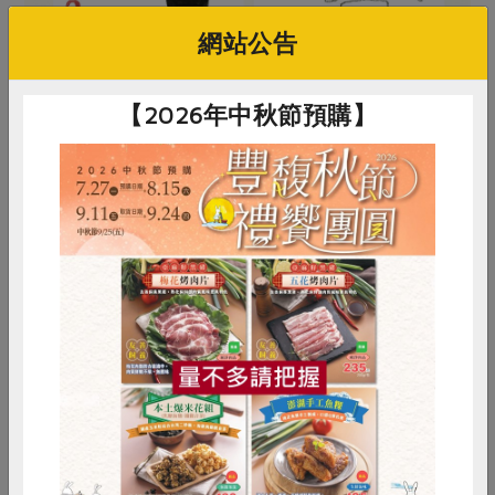
網站公告
【2026年中秋節預購】
惜食
RPET
食譜
減硝酸鹽
雞蛋
食安
共同購買