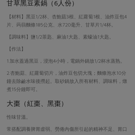
媒體報導
甘草黑豆素鍋（6人份）
最新產品
節慶大餐
下載專區
【材料】黑豆1/2杯、杏鮑菇3根、紅蘿蔔1根、油炸豆包4
優惠專區
片、蒟蒻麵條185公克、水720毫升、甘草片1/4杯。
高麗菜海鮮煎餅
地區活動
素食專區
【調味料】鹽1/2茶匙、麻油1大匙、素蠔油1大匙。
社務會議
地區活動
【作法】
樂齡友善
活動報下載
1.加水蓋過黑豆，浸泡4小時，電鍋外鍋放1/2杯水蒸熟。
2.杏鮑菇、紅蘿蔔切片，油炸豆包切大塊；麵條泡水10分
鐘去除鹼水味後撈起。取砂鍋放入所有材料、調味料，燉
煮15分鐘即可。
大棗（紅棗、黑棗）
性味甘溫。
常搭配調養脾胃虛弱、勞倦內傷所引起的精神不足、胃口