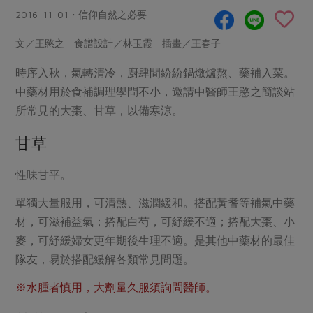
畜產肉類
水產
廚房瑜伽
2016-11-01・信仰自然之必要
傳到心坎裡，誠心又澎派
水畜加工品
料理方式
產品檢驗
合作25-經典快閃最後一週
文／王愍之 食譜設計／林玉霞 插畫／王春子
關注議題
烘焙．點心
自主把關
合作25-精選產品第四彈
調理食材・點心
時序入秋，氣轉清冷，廚肆間紛紛鍋燉爐熬、藥補入菜。
減硝酸鹽
惜食
醬料
中藥材用於食補調理學問不小，邀請中醫師王愍之簡談站
檢驗報告
更多當季產品
調味醬料/南北貨
烘焙
非基改運動
支持本土農糧
湯品．鍋物
所常見的大棗、甘草，以備寒涼。
硝酸鹽檢驗
休閒零嘴
沖泡飲品
廢核運動
能源議題
漬物
甘草
議題活動
保健食品
減添加物
減塑減廢
涼拌沙拉
社員權益
主婦聯盟X樂齡網特約優惠案
公益金
食農教育
性味甘平。
飲品
居家好物
合作社法規
30%rPET紅烏龍茶
更多議題
單獨大量服用，可清熱、滋潤緩和。搭配黃耆等補氣中藥
美妝保養
個人清潔
社務專區
2024農業發展計畫年度報告
材，可滋補益氣；搭配白芍，可紓緩不適；搭配大棗、小
主題食譜
生活者e週報
家庭清潔
織品
麥，可紓緩婦女更年期後生理不適。是其他中藥材的最佳
選舉專區
更多議題活動
異國料理
隊友，易於搭配緩解各類常見問題。
日用品
圖書禮品
綠主張月刊
年菜食譜
※水腫者慎用，大劑量久服須詢問醫師。
防災用品
最新消息
傳到心坎裡，誠心又澎派
典藏閱覽室
養身食補