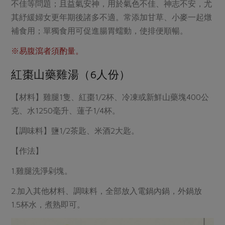
不佳等問題；且益氣安神，用於氣色不佳、神志不安，尤
其紓緩婦女更年期後諸多不適。常添加甘草、小麥一起燉
補食用；單獨食用可促進腸胃蠕動，使排便順暢。
※易腹瀉者須酌量。
紅棗山藥雞湯（6人份）
【材料】雞腿1隻、紅棗1/2杯、冷凍或新鮮山藥塊400公
克、水1250毫升、蓮子1/4杯。
【調味料】鹽1/2茶匙、米酒2大匙。
【作法】
1.雞腿洗淨剁塊。
2.加入其他材料、調味料，全部放入電鍋內鍋，外鍋放
1.5杯水，煮熟即可。