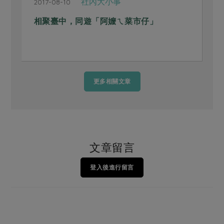
社內大小事
2017-08-10
2
相聚臺中，同遊「阿嬤ㄟ菜市仔」
更多相關文章
文章留言
登入後進行留言