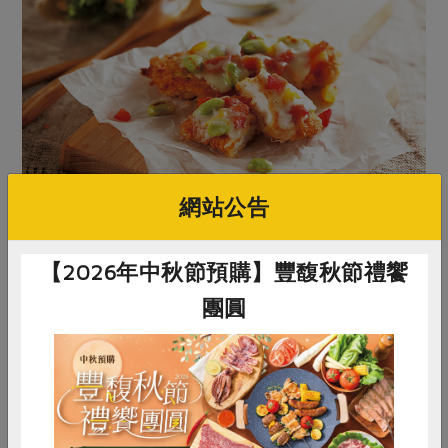
網站公告
【2026年中秋節預購】豐馥秋節禮饗
團圓
惜食
RPET
食譜
減硝酸鹽