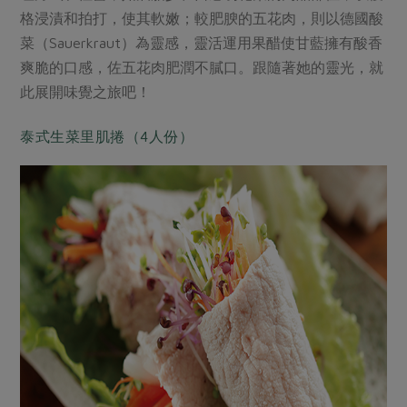
媒體報導
最新產品
格浸漬和拍打，使其軟嫩；較肥腴的五花肉，則以德國酸
節慶大餐
下載專區
菜（Sauerkraut）為靈感，靈活運用果醋使甘藍擁有酸香
優惠專區
爽脆的口感，佐五花肉肥潤不膩口。跟隨著她的靈光，就
高麗菜海鮮煎餅
此展開味覺之旅吧！
地區活動
素食專區
社務會議
地區活動
泰式生菜里肌捲（4人份）
樂齡友善
活動報下載