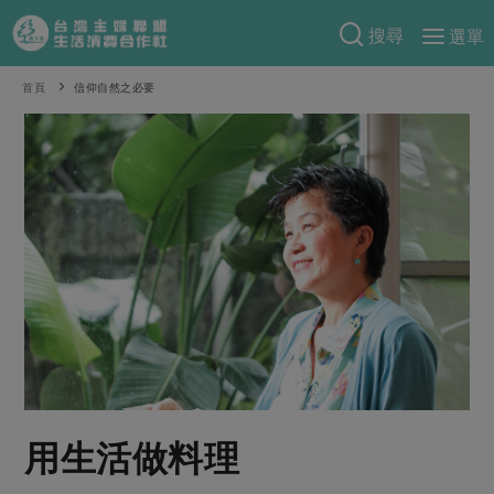
搜尋
選單
產品分類
首頁
信仰自然之必要
當季蔬果
食譜料理
一籃菜
當令水果
食材
特別企畫
芽苗類
蕈菇類
米食
預購活動
綠主張
辛香料類
麵食
把最好的台灣味帶回家！
觀點文章
關於合作社
肉食
奶蛋豆・五穀
防災用品預購圓滿結束
主婦食堂
一籃菜真心話
海鮮
蛋
乳製品
認識合作社
重要公告
2026年端午節預購圓滿結束
社內大小事
合作聯合國
常備菜
豆製品
米麵雜糧
關於我們
更多預購活動
產品故事
生活提案
蔬食
合作社組織
用生活做料理
肉品・水產
樂齡生活
親子食育
蛋料理
當季產品
員工與求才