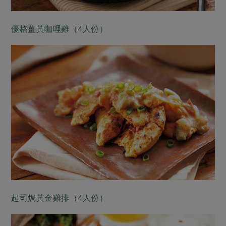
優格薑黃咖哩雞（4人份）
起司焗黃金雞排（4人份）