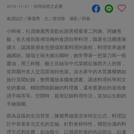
畜產肉類
水產
廚房瑜伽
2016-11-01・信仰自然之必要
合作25-經典快閃最後一週
水畜加工品
料理方式
產品檢驗
合作25-精選產品第四彈
食譜設計／陳麗秀 文／曾怡陵 攝影／阿春
關注議題
烘焙．點心
自主把關
合作25-精選產品第三彈
調理食材・點心
小時候，社員陳麗秀喜歡在廚房裡看著二阿姨、阿嬤煮
減硝酸鹽
惜食
醬料
飯，長大後則靠傅培梅的食譜自學料理，隨著生活圈逐漸
檢驗報告
更多當季產品
調味醬料/南北貨
烘焙
非基改運動
支持本土農糧
湯品．鍋物
擴大，認識新朋友也變成探索料理的旅程，料理世界越來
硝酸鹽檢驗
休閒零嘴
沖泡飲品
廢核運動
能源議題
越繽紛。隨瑞士籍夫婿出國時，她常帶著一把菜刀和一瓶
漬物
議題活動
保健食品
醬油，用三杯雞、酸土豆絲等中式菜餚征服西方人的胃，
減添加物
減塑減廢
涼拌沙拉
社員權益
並與國外友人交流當地特色菜。淡水家中的木質書櫃猶如
主婦聯盟X樂齡網特約優惠案
公益金
食農教育
飲品
旅行見聞紀錄，整齊擺放各國食譜書、講述料理科學和文
居家好物
合作社法規
30%rPET紅烏龍茶
更多議題
化的書籍、輔助體能鍛鍊的料理書，還有婆婆給的道地食
美妝保養
個人清潔
社務專區
2024農業發展計畫年度報告
譜手稿等等。空閒時，親筆記錄料理作法，並加以生動的
主題食譜
生活者e週報
家庭清潔
織品
選舉專區
手繪插圖。
更多議題活動
異國料理
日用品
圖書禮品
因為這樣的生活背景，陳麗秀做菜沒有特定公式，料理設
綠主張月刊
年菜食譜
防災用品
計中有著多元文化的交融。針對食材特性，構想合適的料
最新消息
把最好的台灣味帶回家！
典藏閱覽室
養身食補
理方式和佐醬，如油脂少、口感易乾柴的肉品部位，以優