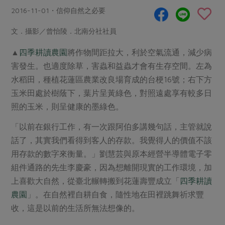
畜產肉類
水產
廚房瑜伽
2016-11-01・信仰自然之必要
合作25-經典快閃最後一週
水畜加工品
料理方式
產品檢驗
合作25-精選產品第四彈
文．攝影／曾怡陵．北南分社社員
關注議題
烘焙．點心
自主把關
合作25-精選產品第三彈
調理食材・點心
▲
四季耕讀農園
將作物間距拉大，利於空氣流通，減少病
減硝酸鹽
惜食
醬料
害發生。也適度除草，害蟲和益蟲才會有生存空間。左為
檢驗報告
更多當季產品
調味醬料/南北貨
烘焙
非基改運動
支持本土農糧
湯品．鍋物
水稻田，種植花蓮區農業改良場育成的台梗16號；右下方
硝酸鹽檢驗
休閒零嘴
沖泡飲品
廢核運動
能源議題
玉米田處於樹蔭下，葉片呈黃綠色，對照遠處享有較多日
漬物
議題活動
保健食品
照的玉米，則呈健康的墨綠色。
減添加物
減塑減廢
涼拌沙拉
社員權益
主婦聯盟X樂齡網特約優惠案
公益金
食農教育
「以前在銀行工作，有一次跟阿伯多講幾句話，主管就說
飲品
居家好物
合作社法規
30%rPET紅烏龍茶
話了，其實我們看得到客人的存款。我覺得人的價值不該
更多議題
美妝保養
個人清潔
用存款的數字來衡量。」劉慧芸與原本經營半導體電子零
社務專區
2024農業發展計畫年度報告
主題食譜
組件通路的先生李慶豪，因為想離開現實的工作環境，加
生活者e週報
家庭清潔
織品
選舉專區
更多議題活動
上喜歡大自然，從臺北輾轉搬到花蓮壽豐成立「
四季耕讀
異國料理
日用品
圖書禮品
農園
」。在自然裡自耕自食，隨性地在田裡跳舞祈求豐
綠主張月刊
年菜食譜
防災用品
收，這是以前的生活所無法想像的。
最新消息
把最好的台灣味帶回家！
典藏閱覽室
養身食補