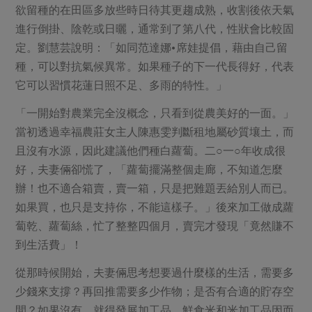
欲留種的在田區多放些時日待其更趨成熟，收割後依天氣
進行倒掛、陰乾或日曬，通常到了第八代，性狀會比較固
定。劉慧芸說明：「如同范達娜•席娃提倡，藉由自己留
種，可以對抗氣候異常。如果種子的下一代長得好，代表
它可以習慣花蓮日照不足、多雨的特性。」
「一開始對農業完全沒概念，只看到從農美好的一面。」
當初透過幸福農莊女主人陳惠雯判斷租地屬砂質壤土，而
且沒有水源，因此建議他們種白蘿蔔。二○一○年收成很
好，夫妻倆卻慌了，「蘿蔔擺滿整個走廊，不知道怎麼
辦！也不適合箱賣，賣一箱，只是把難題丟給別人而已。
如果買，也只是支持你，不能這樣子。」後來加工做成蘿
蔔乾、蘿蔔絲，忙了整整四個月，賣完才發現「竟然賺不
到生活費」！
從那時候開始，夫妻倆思考想要過什麼樣的生活，需要多
少錢來支撐？再回推需要多少作物；是否有合適的貯存空
間？如果沒有，就得發展加工品。鮮食米和米加工品因而