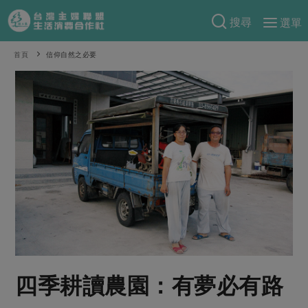
搜尋
選單
產品分類
首頁
信仰自然之必要
當季蔬果
食譜料理
一籃菜
當令水果
食材
特別企畫
芽苗類
蕈菇類
米食
預購活動
綠主張
辛香料類
麵食
把最好的台灣味帶回家！
觀點文章
關於合作社
肉食
奶蛋豆・五穀
防災用品預購圓滿結束
主婦食堂
一籃菜真心話
海鮮
蛋
乳製品
認識合作社
重要公告
2026年端午節預購圓滿結束
社內大小事
合作聯合國
常備菜
豆製品
米麵雜糧
關於我們
更多預購活動
產品故事
生活提案
蔬食
合作社組織
四季耕讀農園：有夢必有路
肉品・水產
樂齡生活
親子食育
蛋料理
當季產品
員工與求才