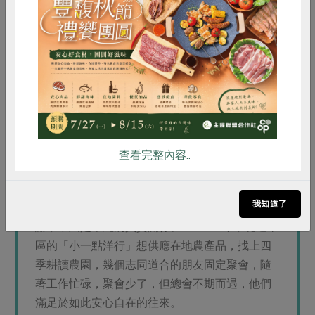
這天，梅姬颱風剛走，所幸壽豐風勢較小，農園安然無
恙。「一般花蓮的下午會有烏雲，特別是夏天過後的秋
惜食
RPET
食譜
減硝酸鹽
天。現在天這麼亮，擔心下個颱風對我們會有影響。」李
雞蛋
食安
共同購買
慶豪看看天色，仍略顯憂心。
負責任的生活
對比以前：「曾有客戶打來：『你們亂賣，把我
小孩的奶粉錢都賠光了！』我們賣投資型商品，
查看完整內容..
但我們沒辦法負任何責任，這樣對嗎？因為這樣
領到薪水，我能用得開心嗎？」七年來的農耕生
我知道了
活，很多客人真誠的回饋，互動中有尊重有感
謝，不只是單純的買賣關係。二○一一年，花蓮市
區的「小一點洋行」想供應在地農產品，找上四
季耕讀農園，幾個志同道合的朋友固定聚會，隨
著工作忙碌，聚會少了，但總會不期而遇，他們
滿足於如此安心自在的往來。