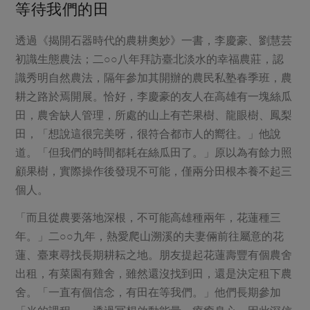
媒體報導
等待我們的田
最新產品
節慶大餐
下載專區
透過《揭開石器時代的農耕奧妙》一書，李慶豪、劉慧芸
優惠專區
初識生態農法；二○○八年拜訪臺北淡水的幸福農莊，認
高麗菜海鮮煎餅
地區活動
識秀明自然農法，隔年參加其開辦的農民私塾春季班，農
素食專區
耕之路於焉開展。恰好，李慶豪的友人在高雄有一塊絲瓜
社務會議
地區活動
田，農舍缺人管理，所處的山上有芒果樹、龍眼樹、鳳梨
樂齡友善
活動報下載
田，「想說這很完美呀，很符合都市人的嚮往。」他說
道。「但我們的時間都耗在絲瓜田了。」原以為有餘力照
顧果樹，實際操作後發現不可能，僅兩分田根本養不起三
個人。
「而且從農要落地深根，不可能高雄種兩年，花蓮種三
年。」二○○九年，熱愛爬山溯溪的夫妻倆前往屬意的花
蓮、臺東尋找長期耕耘之地。朋友提起花蓮壽豐有個農舍
出租，有菜園有雞舍，雖然還沒找到田，還是決定租下農
舍。「一直有個信念，有田在等我們。」他們長期參加