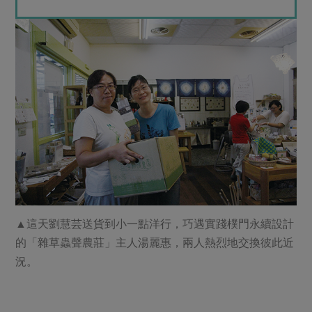
▲這天劉慧芸送貨到小一點洋行，巧遇實踐樸門永續設計
的「雜草蟲聲農莊」主人湯麗惠，兩人熱烈地交換彼此近
況。