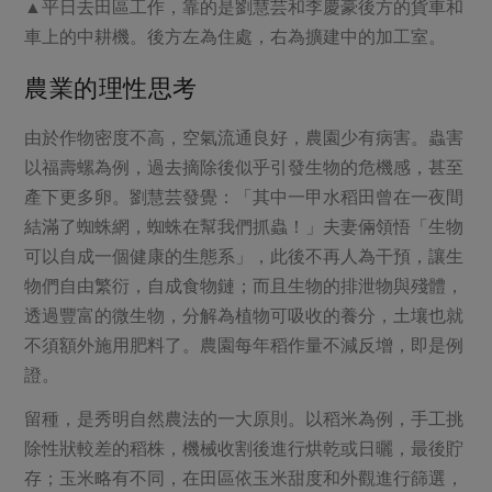
▲平日去田區工作，靠的是劉慧芸和李慶豪後方的貨車和
車上的中耕機。後方左為住處，右為擴建中的加工室。
農業的理性思考
由於作物密度不高，空氣流通良好，農園少有病害。蟲害
以福壽螺為例，過去摘除後似乎引發生物的危機感，甚至
產下更多卵。劉慧芸發覺：「其中一甲水稻田曾在一夜間
結滿了蜘蛛網，蜘蛛在幫我們抓蟲！」夫妻倆領悟「生物
可以自成一個健康的生態系」，此後不再人為干預，讓生
物們自由繁衍，自成食物鏈；而且生物的排泄物與殘體，
透過豐富的微生物，分解為植物可吸收的養分，土壤也就
不須額外施用肥料了。農園每年稻作量不減反增，即是例
證。
留種，是秀明自然農法的一大原則。以稻米為例，手工挑
除性狀較差的稻株，機械收割後進行烘乾或日曬，最後貯
存；玉米略有不同，在田區依玉米甜度和外觀進行篩選，