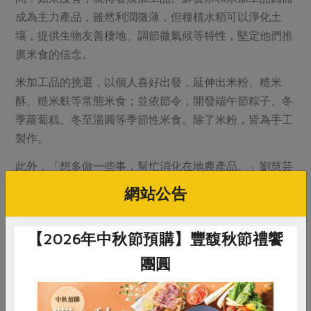
成為主力產品，雖然利潤微薄，但種植水稻可以淨化土
壤，提供生物友善棲地、調節微氣候等特性，堅定他們推
廣米食的信念。
米加工品的挑選，以個人喜好出發，延伸出米粉、糙米
酥、糙米麩等常態米食；並依節令，開發端午節粽子、冬
季蘿蔔糕、冬至湯圓等季節性米食。除了米粉，皆為手工
製作。
此外，「想多做一些事，幫忙消化在地農產品。」劉慧芸
曾在蔬果集貨場看到行政院農業委員會農糧署的公文，要
網站公告
農友把菜打掉以防菜價崩盤，相當心痛：「雖然這也不能
怪他們，但農友、天、地都付出了，食物不該這樣被打
【2026年中秋節預購】豐馥秋節禮饗
掉。」體認到一般通路多是將本求利，利潤好、賣得好的
繼續賣，賣不好的就下架，認同主婦聯盟合作社陪伴生產
團圓
者一起解決問題，二○一五年李慶豪代表加入成為個配社
員。