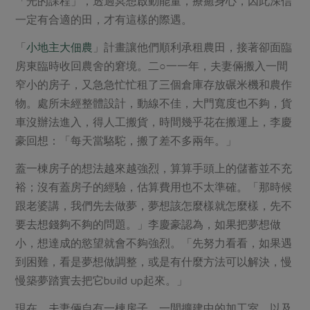
「光的課程」，透過冥想啟動能量，療癒身心，因此深信
一定有合適的田，才有這樣的際遇。
「
小地主大佃農
」計畫讓他們順利承租農田，接著卻面臨
房東臨時收回農舍的窘境。二○一一年，夫妻倆搬入一間
窄小的房子，又急急忙忙租了三個倉庫存放碾米機和農作
物。處所未經整體設計，動線不佳，大門寬度也不夠，貨
車沒辦法進入，得人工搬貨，時間幾乎花在搬運上，李慶
豪回想：「每天當駱駝，搬了差不多兩年。」
蓋一棟房子的想法越來越強烈，算算手頭上的儲蓄並不充
裕；沒有蓋房子的經驗，估算費用也不太準確。「那時候
跟老婆講，我們先去做夢，夢想該怎麼樣就怎麼樣，先不
要去想錢夠不夠的問題。」李慶豪認為，如果把夢想做
小，想達成的慾望就會不夠強烈。「先努力看看，如果遇
到困難，看是夢想做調整，或是有什麼方法可以解決，慢
慢築夢踏實去把它build up起來。」
現在，夫妻倆自有一棟房子、一間擴建中的加工室，以及