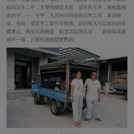
租田近十二甲，主要作物是水稻、花生和玉米，種植面積
各約十、一、半甲。九月秋分時節的日常工作，多是除
草、包裝，或是手工製作芋粿曲。談到每天可以吃到自家
農產品、剛生出的雞蛋，劉慧芸綻開笑容：「新鮮味道真
的不一樣，只要吃過都蠻驚艷的。」