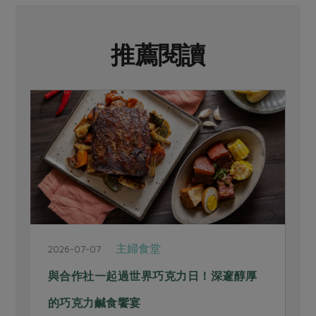
推薦閱讀
主婦食堂
2026-07-07
2
與合作社一起過世界巧克力日！深邃醇厚
的巧克力鹹食饗宴