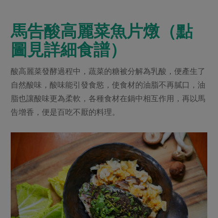
馬告酸高麗菜魚片燉（點
圖見詳細食譜）
酸高麗菜發酵過程中，蔬菜的糖被分解為乳酸，便產生了
自然酸味，酸味能引發食慾，使食材的油脂不再膩口，油
脂也讓酸味更為柔軟，各種食材在鍋中相互作用，再以馬
告增香，便是百吃不厭的料理。