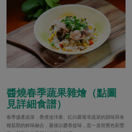
媒體報導
最新產品
節慶大餐
下載專區
優惠專區
高麗菜海鮮煎餅
地區活動
素食專區
社務會議
地區活動
樂齡友善
活動報下載
醬燒春季蔬果雜燴（點圖
見詳細食譜）
春季盛產蔬菜，疊煮使洋蔥、紅白蘿蔔等蔬菜的甜味與各
種菇類的鮮味融合，最後以醬香提味，是一道視覺色彩豐