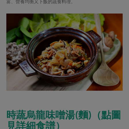
富、營養均衡又下飯的蔬食料理。
時蔬烏龍味噌湯(麵)（點圖
見詳細食譜）