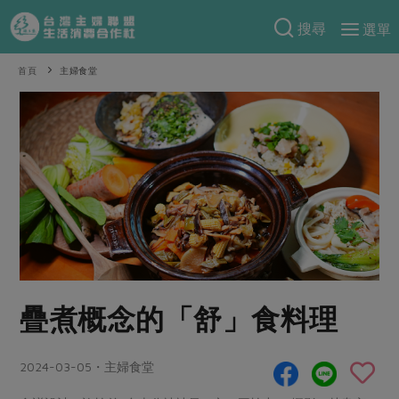
搜尋
選單
產品分類
首頁
主婦食堂
當季蔬果
食譜料理
一籃菜
當令水果
食材
特別企畫
芽苗類
蕈菇類
米食
預購活動
綠主張
辛香料類
麵食
把最好的台灣味帶回家！
觀點文章
關於合作社
肉食
奶蛋豆・五穀
防災用品預購圓滿結束
主婦食堂
一籃菜真心話
海鮮
蛋
乳製品
認識合作社
重要公告
2026年端午節預購圓滿結束
疊煮概念的「舒」食料理
社內大小事
合作聯合國
常備菜
豆製品
米麵雜糧
關於我們
更多預購活動
產品故事
生活提案
蔬食
合作社組織
2024-03-05・主婦食堂
肉品・水產
樂齡生活
親子食育
蛋料理
當季產品
員工與求才