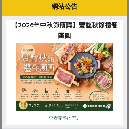
採用合作社農友生產之高麗菜，以
網站公告
傳統方式醃製而成，保有高麗菜原
有之色澤，更添發酵風味。酸菜
【2026年中秋節預購】豐馥秋節禮饗
片
魚、酸菜鍋或切碎包水餃，適合與
有豐富油脂的食材一起料理。
團圓
有機鹽麴
以有機米百分之百自然發酵。鹽麴
可用10：1的方式醃漬小黃瓜、蘿
惜食
RPET
食譜
減硝酸鹽
蔔、白菜、高麗菜等蔬果，做為涼
拌菜食用；也可同比例醃漬肉品
雞蛋
食安
共同購買
後，煎、烤、煮、蒸，取代鹽的鹹
照片
味並能軟化肉質，提升料理甘甜滋
味，不過，鹽麴易燒焦，務必先擦
掉再煎烤。
查看完整內容..