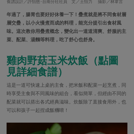
食譜設計／許怡慈･台南分社社員 文／王怡力 攝影／林韋言
畜產肉類
水產
廚房瑜伽
合作25-經典快閃最後一週
水畜加工品
料理方式
年過了，腸胃也要好好休養一下！疊煮就是將不同食材層
產品檢驗
合作25-精選產品第四彈
關注議題
層交疊，以小火慢煮而成的料理，能充分提引出食材風
烘焙．點心
自主把關
合作25-精選產品第三彈
調理食材・點心
味。這次教你用疊煮概念，變化出一道道清爽、舒服的主
減硝酸鹽
惜食
醬料
檢驗報告
菜、配菜、湯麵等料理，吃了舒心也舒身。
更多當季產品
調味醬料/南北貨
烘焙
非基改運動
支持本土農糧
湯品．鍋物
硝酸鹽檢驗
休閒零嘴
沖泡飲品
廢核運動
能源議題
漬物
雞肉野菇玉米炊飯（點圖
議題活動
保健食品
減添加物
減塑減廢
涼拌沙拉
見詳細食譜）
社員權益
主婦聯盟X樂齡網特約優惠案
公益金
食農教育
飲品
居家好物
合作社法規
30%rPET紅烏龍茶
這是一道可快速上桌的主食，把米飯和配菜一起烹煮，同
更多議題
美妝保養
個人清潔
社務專區
2024農業發展計畫年度報告
時享受主食與不同風味的組合，看似簡單，但經由不同的
主題食譜
生活者e週報
配菜就可以搭出各式經典滋味。炊飯除了直接食用外，也
家庭清潔
織品
選舉專區
更多議題活動
異國料理
可以和孩子一起捏成飯糰唷！
日用品
圖書禮品
綠主張月刊
年菜食譜
防災用品
最新消息
把最好的台灣味帶回家！
典藏閱覽室
養身食補