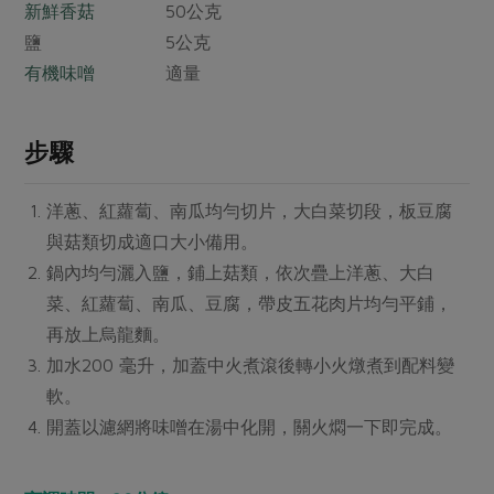
媒體報導
新鮮香菇
50公克
最新產品
節慶大餐
鹽 5公克
下載專區
有機味噌
適量
優惠專區
高麗菜海鮮煎餅
地區活動
素食專區
步驟
社務會議
地區活動
樂齡友善
活動報下載
洋蔥、紅蘿蔔、南瓜均勻切片，大白菜切段，板豆腐
與菇類切成適口大小備用。
鍋內均勻灑入鹽，鋪上菇類，依次疊上洋蔥、大白
菜、紅蘿蔔、南瓜、豆腐，帶皮五花肉片均勻平鋪，
再放上烏龍麵。
加水200 毫升，加蓋中火煮滾後轉小火燉煮到配料變
軟。
開蓋以濾網將味噌在湯中化開，關火燜一下即完成。