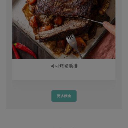
可可烤豬肋排
更多麵食