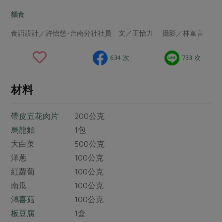
畜產肉類
水產
廚房瑜伽
傳到心坎裡，誠心又澎派
麵食
水畜加工品
料理方式
產品檢驗
合作25-經典快閃最後一週
關注議題
食譜設計／許怡慈･台南分社社員 文／王怡力 攝影／林韋言
烘焙．點心
自主把關
合作25-精選產品第四彈
調理食材・點心
減硝酸鹽
惜食
醬料
634 次
733 次
檢驗報告
更多當季產品
調味醬料/南北貨
烘焙
非基改運動
支持本土農糧
湯品．鍋物
硝酸鹽檢驗
休閒零嘴
沖泡飲品
廢核運動
能源議題
材料
漬物
議題活動
保健食品
減添加物
減塑減廢
涼拌沙拉
帶皮五花肉片
200公克
社員權益
主婦聯盟X樂齡網特約優惠案
公益金
食農教育
飲品
烏龍麵
1包
居家好物
合作社法規
30%rPET紅烏龍茶
更多議題
大白菜 500公克
美妝保養
個人清潔
社務專區
2024農業發展計畫年度報告
洋蔥 100公克
主題食譜
生活者e週報
家庭清潔
織品
選舉專區
紅蘿蔔 100公克
更多議題活動
異國料理
南瓜 100公克
日用品
圖書禮品
綠主張月刊
年菜食譜
鴻喜菇
100公克
防災用品
最新消息
傳到心坎裡，誠心又澎派
板豆腐
1盒
典藏閱覽室
養身食補