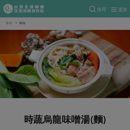
搜尋
選單
產品分類
首頁
麵食
當季蔬果
食譜料理
一籃菜
當令水果
食材
特別企畫
芽苗類
蕈菇類
米食
預購活動
綠主張
辛香料類
麵食
把最好的台灣味帶回家！
觀點文章
關於合作社
肉食
奶蛋豆・五穀
防災用品預購圓滿結束
主婦食堂
一籃菜真心話
海鮮
蛋
乳製品
認識合作社
重要公告
2026年端午節預購圓滿結束
社內大小事
合作聯合國
常備菜
豆製品
米麵雜糧
關於我們
更多預購活動
產品故事
生活提案
蔬食
合作社組織
時蔬烏龍味噌湯(麵)
肉品・水產
樂齡生活
親子食育
蛋料理
當季產品
員工與求才