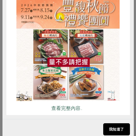
惜食
RPET
食譜
減硝酸鹽
雞蛋
食安
共同購買
原文刊登於 2024年03月237期
更高的規範 保護社員安心利用的權利
查看完整內容..
# 五花肉
# 食譜
# 創意料理
我知道了
# 大白菜
# 洋蔥
# 紅蘿蔔
# 南瓜