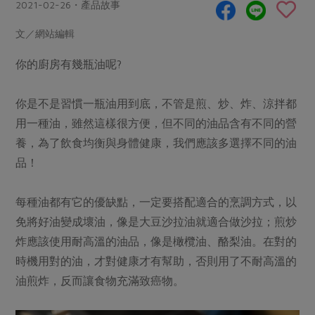
畜產肉類
水產
2021-02-26・產品故事
廚房瑜伽
合作25-經典快閃最後一週
水畜加工品
料理方式
文／網站編輯
產品檢驗
合作25-精選產品第四彈
關注議題
烘焙．點心
你的廚房有幾瓶油呢?
自主把關
合作25-精選產品第三彈
調理食材・點心
減硝酸鹽
惜食
醬料
檢驗報告
更多當季產品
調味醬料/南北貨
烘焙
非基改運動
支持本土農糧
你是不是習慣一瓶油用到底，不管是煎、炒、炸、涼拌都
湯品．鍋物
硝酸鹽檢驗
休閒零嘴
沖泡飲品
用一種油，雖然這樣很方便，但不同的油品含有不同的營
廢核運動
能源議題
漬物
議題活動
養，為了飲食均衡與身體健康，我們應該多選擇不同的油
保健食品
減添加物
減塑減廢
涼拌沙拉
品！
社員權益
主婦聯盟X樂齡網特約優惠案
公益金
食農教育
飲品
居家好物
合作社法規
30%rPET紅烏龍茶
更多議題
每種油都有它的優缺點，一定要搭配適合的烹調方式，以
美妝保養
個人清潔
社務專區
2024農業發展計畫年度報告
免將好油變成壞油，像是大豆沙拉油就適合做沙拉；煎炒
主題食譜
生活者e週報
家庭清潔
織品
炸應該使用耐高溫的油品，像是橄欖油、酪梨油。在對的
選舉專區
更多議題活動
異國料理
時機用對的油，才對健康才有幫助，否則用了不耐高溫的
日用品
圖書禮品
綠主張月刊
油煎炸，反而讓食物充滿致癌物。
年菜食譜
防災用品
最新消息
把最好的台灣味帶回家！
典藏閱覽室
養身食補