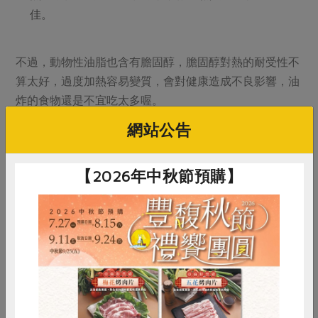
佳。
不過，動物性油脂也含有膽固醇，膽固醇對熱的耐受性不
算太好，過度加熱容易變質，會對健康造成不良影響，油
炸的食物還是不宜吃太多喔。
網站公告
※總結：發煙點只是告訴你油溫到幾度可能快速變質，抗
氧化元素的多寡以及脂肪酸的飽和度決定油的耐受性，更
【2026年中秋節預購】
是影響油質受熱穩定度的重要因素。切勿將油品加熱至冒
煙 ，因為「油加熱至開始冒煙之際，也就是油品劣化之
始」。
Q：初榨橄欖油和普通橄欖油有什麼差別?
惜食
RPET
食譜
減硝酸鹽