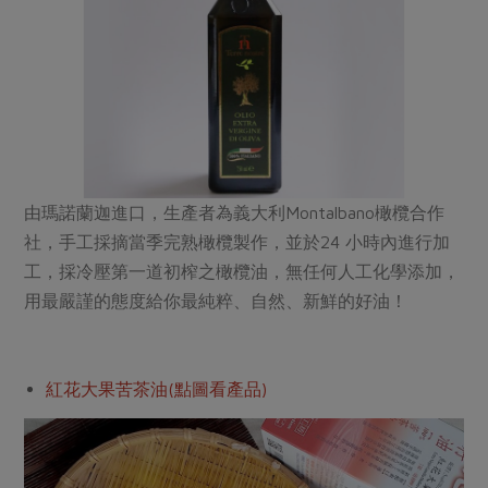
由瑪諾蘭迦進口，生產者為義大利Montalbano橄欖合作
社，手工採摘當季完熟橄欖製作，並於24 小時內進行加
工，採冷壓第一道初榨之橄欖油，無任何人工化學添加，
用最嚴謹的態度給你最純粹、自然、新鮮的好油！
紅花大果苦茶油(點圖看產品)