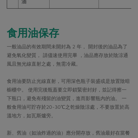
油
食用油保存
一般油品的有效期間未開封為 2 年， 開封後的油品為了
避免氧化變質， 請儘速使用完畢 ，油品應存放於陰涼通
風且無光線直射之處，無需冷藏。
食用油要防止光線直射，可用深色瓶子裝盛或是放置陰暗
櫥櫃中。 使用完後瓶蓋要立即鎖緊密封好，並記得擦一
下瓶口，避免有殘留的油變質，進而影響瓶內的油。 一
般食用油可貯存於20~30℃之乾燥陰涼處，不要放置於高
溫地方，如瓦斯爐旁。
新、舊油（如油炸過的油）應分開存放，舊油最好在當餐