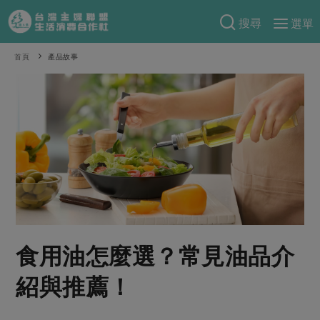
搜尋
選單
產品分類
首頁
產品故事
當季蔬果
食譜料理
一籃菜
當令水果
食材
特別企畫
芽苗類
蕈菇類
米食
預購活動
綠主張
辛香料類
麵食
把最好的台灣味帶回家！
觀點文章
關於合作社
肉食
奶蛋豆・五穀
防災用品預購圓滿結束
主婦食堂
一籃菜真心話
海鮮
蛋
乳製品
認識合作社
重要公告
2026年端午節預購圓滿結束
食用油怎麼選？常見油品介
社內大小事
合作聯合國
常備菜
豆製品
米麵雜糧
關於我們
更多預購活動
產品故事
生活提案
蔬食
紹與推薦！
合作社組織
肉品・水產
樂齡生活
親子食育
蛋料理
當季產品
員工與求才