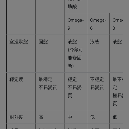
肪酸
Omega-
Omega-
Omega
9
6
3
室溫狀態
固態
液態
液態
液態
(冷藏可
能變固
態)
穩定度
最穩定
穩定
不穩定
最不穩
不易變質
不易變
易變質
定
質
極易變
質
耐熱度
高
中
低
低