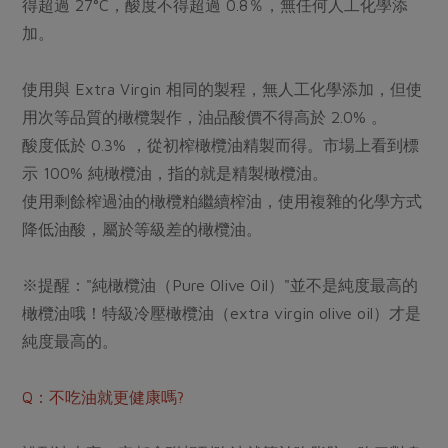
得超過 27°C，酸度不得超過 0.8％，無任何人工化學添
加。
使用與 Extra Virgin 相同的製程，無人工化學添加，但使
用次等品質的橄欖製作，油品酸價不得高於 2.0% 。
酸度低於 0.3% ，從初榨橄欖油精製而得。市場上看到標
示 100% 純橄欖油，指的就是精製橄欖油。
使用剩餘榨過油的橄欖粕繼續榨油，使用複雜的化學方式
降低油酸，屬於等級差的橄欖油。
※提醒："純橄欖油（Pure Olive Oil）"並不是純度最高的
橄欖油哦！特級冷壓橄欖油（extra virgin olive oil）才是
純度最高的。
Q：不吃油就更健康嗎?