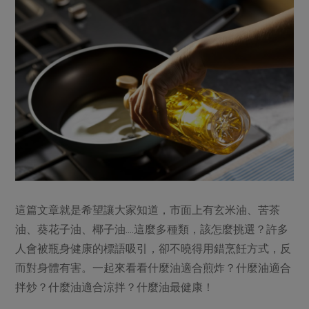
媒體報導
最新產品
節慶大餐
下載專區
優惠專區
高麗菜海鮮煎餅
地區活動
素食專區
社務會議
地區活動
樂齡友善
活動報下載
這篇文章就是希望讓大家知道，市面上有玄米油、苦茶
油、葵花子油、椰子油....這麼多種類，該怎麼挑選？許多
人會被瓶身健康的標語吸引，卻不曉得用錯烹飪方式，反
而對身體有害。一起來看看什麼油適合煎炸？什麼油適合
拌炒？什麼油適合涼拌？什麼油最健康！