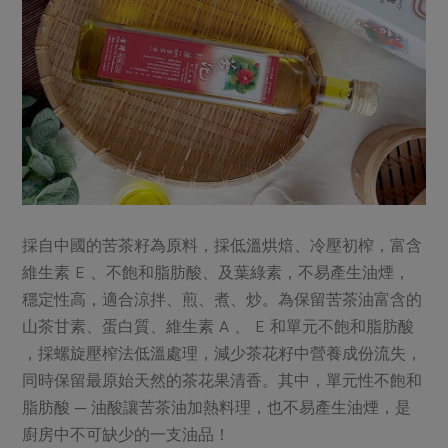
採自中國的苦茶籽為原料，採低溫烘焙、冷壓初榨，富含
維生素 E 、不飽和脂肪酸、及葉綠素，不易產生油煙，
穩定性高，適合涼拌、煎、煮、炒。為保留苦茶油富含的
山茶甘素、蛋白質、維生素 A 、 E 和單元不飽和脂肪酸
，採螺旋壓榨法低溫處理，減少茶花籽中營養成份流失，
同時保留最原始天然的茶花果清香。其中，單元性不飽和
脂肪酸 ─ 油酸讓苦茶油加熱料理，也不易產生油煙，是
廚房中不可缺少的一支油品！