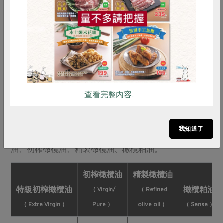
雞蛋
食安
共同購買
查看完整內容..
我知道了
依照橄欖油製程方式的不同，可以分為：特級初榨橄欖
油、初榨橄欖油、精製橄欖油、橄欖粕油。
初榨橄欖油
精製橄欖油
特級初榨橄欖油
橄欖粕油
（ Virgin/
（ Refined
（
Extra Virgin ）
Pure ）
olive oil ）
（ Sansa ）