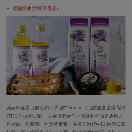
紫蘇籽油(點圖看產品)
紫蘇籽油是目前已知種子油中Omega-3脂肪酸含量最高的
(其次是亞麻仁油)，主婦聯盟合作社的紫蘇籽油是通過原
料檢驗、無藥殘、無黃麴毒素，在製作過程中以30度低溫