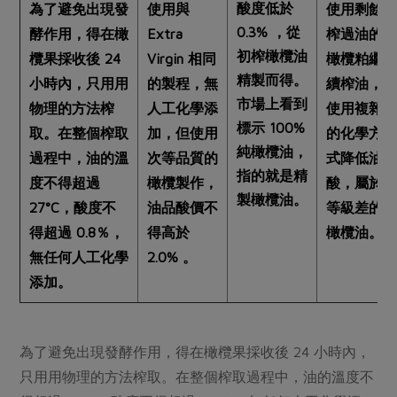
酸度低於
為了避免出現發
使用與
使用剩餘
0.3% ，從
酵作用，得在橄
Extra
榨過油的
初榨橄欖油
欖果採收後 24
Virgin 相同
橄欖粕繼
精製而得。
小時內，只用用
的製程，無
續榨油，
市場上看到
物理的方法榨
人工化學添
使用複雜
標示 100%
取。在整個榨取
加，但使用
的化學方
純橄欖油，
過程中，油的溫
次等品質的
式降低油
指的就是精
度不得超過
橄欖製作，
酸，屬於
製橄欖油。
27°C，酸度不
油品酸價不
等級差的
得超過 0.8％，
得高於
橄欖油。
無任何人工化學
2.0% 。
添加。
為了避免出現發酵作用，得在橄欖果採收後 24 小時內，
只用用物理的方法榨取。在整個榨取過程中，油的溫度不