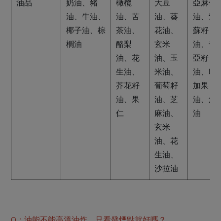
油品
奶油、豬
橄欖
大豆
亞麻仁
油、牛油、
油、苦
油、葵
油、紫
椰子油、棕
茶油、
花油、
蘇籽
櫚油
酪梨
玄米
油、奇
油、花
油、玉
亞籽
生油、
米油、
油、印
芥花籽
葡萄籽
加果
油、果
油、芝
油、魚
仁
麻油、
油
玄米
油、花
生油、
沙拉油
Q：油能不能高溫油炸，只看發煙點就好嗎？