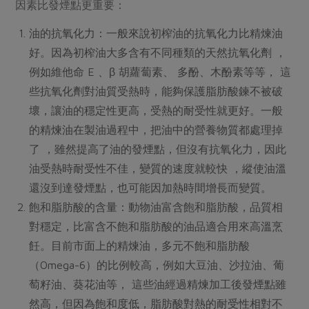
因素比發煙點更重要：
油的抗氧化力：一般來說初榨油的抗氧化力比精煉油
好。因為初榨油大多含有不同種類的天然抗氧化劑 ，
例如維他命 E 、β 胡蘿蔔素、 多酚、木酚素等等， 這
些抗氧化劑對油質受熱時，能夠保護脂肪酸鍊不被破
壞，讓油的穩定性更高，受熱的耐受性就更好。一般
的精煉油在製油過程中，把油中的營養物質都處理掉
了 ，雖然提高了油的發煙點，但沒有抗氧化力，因此
油受熱時耐受性不佳，變質的速度就較快 ，縱使油溫
還沒到達發煙點，也可能因加熱時間增長而變質。
飽和脂肪酸的含量：動物油富含飽和脂肪酸，品質相
對穩定，比富含不飽和脂肪酸的油品適合用來高溫烹
飪。目前市面上的精煉油，多元不飽和脂肪酸
（Omega-6）的比例較高，例如大豆油、沙拉油、葡
萄籽油、葵花油等， 這些油經過精煉加工後發煙點雖
然高，但因為飽和度低，脂肪酸對熱的耐受性相對不