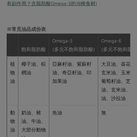
有副作用？含脂肪酸Omega-3的18種食材
)
※常見油品成份表
Omega-3
Omega-6
飽和脂肪酸
(多元不飽和脂肪酸)
(多元不飽和脂肪
植
椰子油、棕
亞麻籽油、紫蘇籽
大豆油、葵花油
物
櫚油
油、奇亞籽油、印
玄米油、玉米油
油
加果油
葡萄籽油、芝麻
油、玄米油、花
油、沙拉油
動
奶油、豬
魚油
無
物
油、牛油、
油
大部分動物