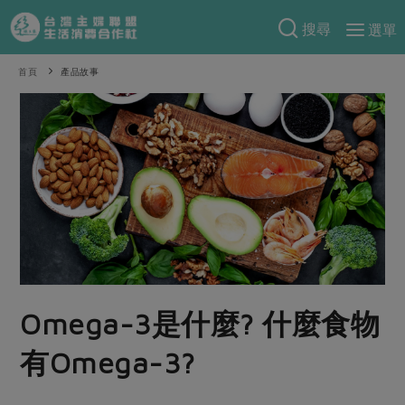
搜尋
選單
產品分類
首頁
產品故事
當季蔬果
食譜料理
一籃菜
當令水果
食材
特別企畫
芽苗類
蕈菇類
米食
預購活動
綠主張
辛香料類
麵食
把最好的台灣味帶回家！
觀點文章
關於合作社
肉食
奶蛋豆・五穀
防災用品預購圓滿結束
主婦食堂
一籃菜真心話
海鮮
蛋
乳製品
認識合作社
重要公告
2026年端午節預購圓滿結束
Omega-3是什麼? 什麼食物
社內大小事
合作聯合國
常備菜
豆製品
米麵雜糧
關於我們
更多預購活動
產品故事
生活提案
蔬食
有Omega-3?
合作社組織
肉品・水產
樂齡生活
親子食育
蛋料理
當季產品
員工與求才