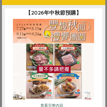
外食與素食族群，更要多攝取Omega-3！
【2026年中秋節預購】
外食族：一般餐廳考量成本，最常使用大豆油、葵花
油等，都是富含Omega-6 的油脂
素食者：素食者最常吃黃豆補充蛋白質，也會吃下許
多Omega-6的油脂
很少吃魚的人
身體長期慢性發炎的人
惜食
RPET
食譜
減硝酸鹽
Omega-3對記憶與視力衰退、心血管保健有幫助
雞蛋
食安
共同購買
腦部健康：能維持腦部的健康，促進腦力、記憶力、
學習力，也能預防記憶力衰退，避免老年失智。
眼睛保健：幫助視網膜、視神經發育，並預防視力減
退
心血管保健：降低高血壓風險、降低血脂、減少血栓
形成、減少心律失調
查看完整內容..