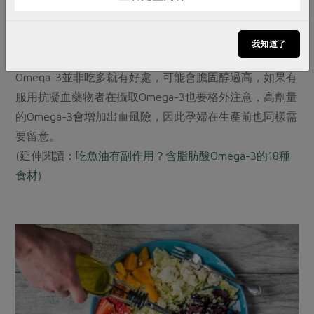
腸道免疫：促進腸道健康，提升免疫力，改善腸道菌
叢，維持腸道正常功能
我知道了
孕婦與三高族群應小心攝取Omega-3
Omega-3並非吃多就有好處，可能會膽固醇過高，如果有
服用抗凝血藥物者在攝取Omega-3也要格外注意，高劑量
的Omega-3會增加出血風險，因此孕婦在生產前也同樣需
要留意。
(延伸閱讀：
吃魚油有副作用？含脂肪酸Omega-3的18種
食材
)