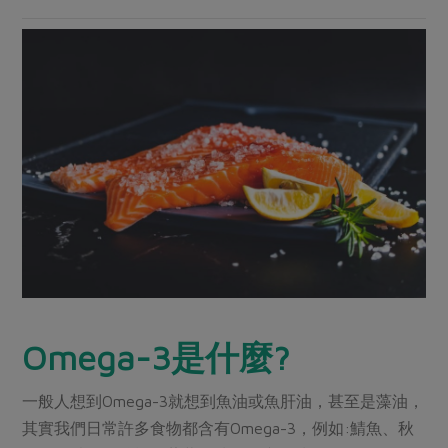
媒體報導
最新產品
節慶大餐
下載專區
優惠專區
高麗菜海鮮煎餅
地區活動
素食專區
社務會議
地區活動
樂齡友善
活動報下載
Omega-3是什麼?
一般人想到Omega-3就想到魚油或魚肝油，甚至是藻油，
其實我們日常許多食物都含有Omega-3，例如:鯖魚、秋