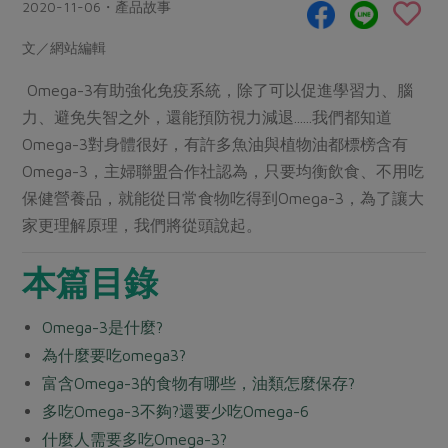
畜產肉類
水產
2020-11-06・產品故事
廚房瑜伽
合作25-經典快閃最後一週
水畜加工品
料理方式
文／網站編輯
產品檢驗
合作25-精選產品第四彈
關注議題
烘焙．點心
Omega-3有助強化免疫系統，除了可以促進學習力、腦
自主把關
合作25-精選產品第三彈
調理食材・點心
減硝酸鹽
惜食
醬料
力、避免失智之外，還能預防視力減退......我們都知道
檢驗報告
更多當季產品
調味醬料/南北貨
烘焙
非基改運動
支持本土農糧
Omega-3對身體很好，有許多魚油與植物油都標榜含有
湯品．鍋物
硝酸鹽檢驗
Omega-3，主婦聯盟合作社認為，只要均衡飲食、不用吃
休閒零嘴
沖泡飲品
廢核運動
能源議題
漬物
保健營養品，就能從日常食物吃得到Omega-3，為了讓大
議題活動
保健食品
減添加物
減塑減廢
涼拌沙拉
家更理解原理，我們將從頭說起。
社員權益
主婦聯盟X樂齡網特約優惠案
公益金
食農教育
飲品
居家好物
本篇目錄
合作社法規
30%rPET紅烏龍茶
更多議題
美妝保養
個人清潔
社務專區
2024農業發展計畫年度報告
Omega-3是什麼?
主題食譜
生活者e週報
家庭清潔
織品
選舉專區
更多議題活動
為什麼要吃omega3?
異國料理
日用品
圖書禮品
富含Omega-3的食物有哪些，油類怎麼保存?
綠主張月刊
年菜食譜
多吃Omega-3不夠?還要少吃Omega-6
防災用品
最新消息
把最好的台灣味帶回家！
典藏閱覽室
養身食補
什麼人需要多吃Omega-3?