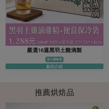
嚴選16週黑羽土雞滴製
加入購物車
點此介紹
推薦烘焙品