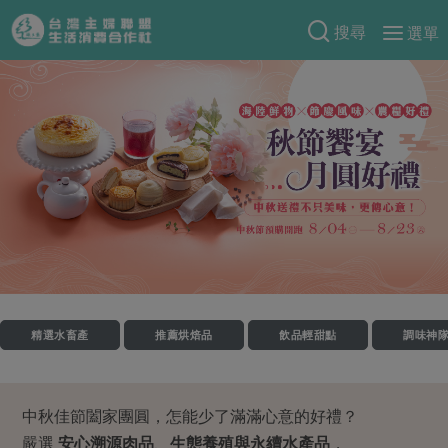
搜尋
選單
產品分類
當季蔬果
食譜料理
一籃菜
當令水果
食材
特別企畫
芽苗類
蕈菇類
米食
預購活動
綠主張
辛香料類
麵食
把最好的台灣味帶回家！
觀點文章
關於合作社
肉食
奶蛋豆・五穀
防災用品預購圓滿結束
主婦食堂
一籃菜真心話
海鮮
蛋
乳製品
認識合作社
重要公告
2026年端午節預購圓滿結束
精選水畜產
推薦烘焙品
飲品輕甜點
調味神
社內大小事
合作聯合國
常備菜
豆製品
米麵雜糧
關於我們
更多預購活動
產品故事
生活提案
蔬食
合作社組織
肉品・水產
中秋佳節闔家團圓，怎能少了滿滿心意的好禮？
樂齡生活
親子食育
蛋料理
當季產品
員工與求才
嚴選
安心溯源肉品
、
生態養殖與永續水產品
，