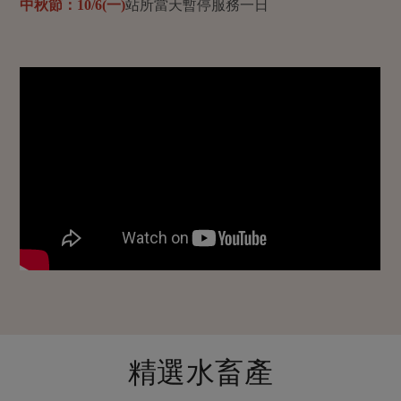
媒體報導
中秋節：10/6(一)
站所當天暫停服務一日
最新產品
節慶大餐
下載專區
優惠專區
高麗菜海鮮煎餅
地區活動
素食專區
社務會議
地區活動
樂齡友善
活動報下載
精選水畜產