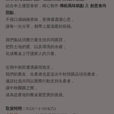
畜產肉類
水產
廚房瑜伽
結合本土優質食材，精心製作
傳統風味糕點
及
創意食尚
合作25-經典快閃最後一週
水畜加工品
料理方式
甜點
，
產品檢驗
合作25-精選產品第四彈
關注議題
不僅口感細緻美味，更傳遞濃濃心意，
烘焙．點心
自主把關
合作25-精選產品第三彈
調理食材・點心
讓每一次分享，都帶上最溫暖的祝福。
減硝酸鹽
惜食
醬料
檢驗報告
更多當季產品
調味醬料/南北貨
烘焙
非基改運動
支持本土農糧
湯品．鍋物
我們集結消費力量支持共同購買，
硝酸鹽檢驗
休閒零嘴
沖泡飲品
廢核運動
能源議題
把對土地的愛、以及環境的永續，
漬物
議題活動
保健食品
化成餐桌上守護家人的力量。
減添加物
減塑減廢
涼拌沙拉
社員權益
主婦聯盟X樂齡網特約優惠案
公益金
食農教育
飲品
近期中南部遭遇豪雨致災，
居家好物
合作社法規
30%rPET紅烏龍茶
更多議題
我們的農友、生產者也是這次中秋預購品項供應者，
美妝保養
個人清潔
社務專區
2024農業發展計畫年度報告
邀請社員共同以實際行動支持生產者，
主題食譜
生活者e週報
家庭清潔
織品
選舉專區
讓中秋團圓之際，
更多議題活動
異國料理
成為從產地到餐桌最堅實的後盾。
日用品
圖書禮品
綠主張月刊
年菜食譜
防災用品
最新消息
把最好的台灣味帶回家！
取貨時間：
9/22(一)~10/4(六)
典藏閱覽室
養身食補