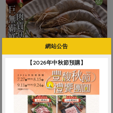
網站公告
【2026年中秋節預購】
每尾長約16公分以上
加入購物車
惜食
RPET
食譜
減硝酸鹽