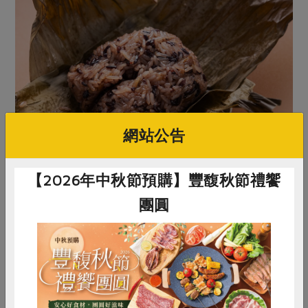
網站公告
【2026年中秋節預購】豐馥秋節禮饗
團圓
酒香桂圓紫米粽
Q. 還有什麼適合搭配主食的小點，可以與主角粽子完
惜食
RPET
食譜
減硝酸鹽
美搭配？