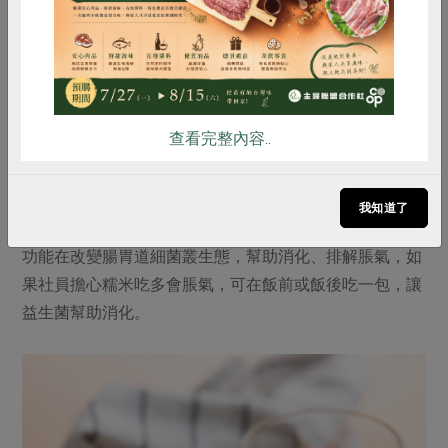
雞蛋
食安
共同購買
葉
傳統家庭在端午節都有祭祀三牲四果的需求，所以今
年開發出以鳳梨豆醬和紫蘇梅調味醬汁的「鳳梨蜜梅
雞」，這也成為合作社第一款沾醬雞，除了風味創新，也
查看完整內容..
本著全食物利用的精神解決產季鳳梨過剩的議題。雞料理
的醬包為獨立包裝，後續作為生菜沙拉拌醬，或與海鮮、
花枝小卷作伙都很合。端午時節會用上的消化酵素我們也
我知道了
幫社員們準備好了，新品「優暢寶消化酵素益生菌」主要
功能在改變腸胃道細菌叢生態，幫助消化、排解脹氣，如
果社員擔心糯米吃多會脹氣，可在飯前或飯後吃一包，讓
益生菌幫助消化。