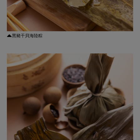
黑豬干貝海陸粽