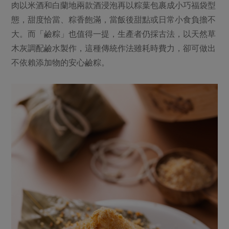
肉以米酒和白蘭地兩款酒浸泡再以粽葉包裹成小巧福袋型
態，甜度恰當、粽香飽滿，當飯後甜點或日常小食負擔不
大。而「鹼粽」也值得一提，生產者仍採古法，以天然草
木灰調配鹼水製作，這種傳統作法雖耗時費力，卻可做出
不依賴添加物的安心鹼粽。