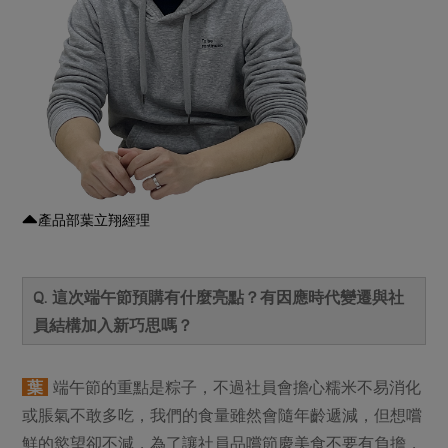
媒體報導
最新產品
節慶大餐
下載專區
優惠專區
高麗菜海鮮煎餅
地區活動
素食專區
社務會議
地區活動
樂齡友善
活動報下載
產品部葉立翔經理
Q. 這次端午節預購有什麼亮點？有因應時代變遷與社
員結構加入新巧思嗎？
葉
端午節的重點是粽子，不過社員會擔心糯米不易消化
或脹氣不敢多吃，我們的食量雖然會隨年齡遞減，但想嚐
鮮的慾望卻不減，為了讓社員品嚐節慶美食不要有負擔，