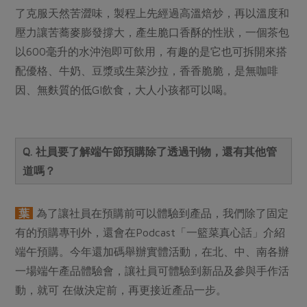
了克服天然苦澀味，製程上先經過高溫焙炒，再以溫度和
壓力讓苦蕎麥膨發撐大，產生脆口香酥的性狀，一個茶包
以600毫升的水沖泡即可飲用，有趣的是它也可拆開來搭
配優格、牛奶、豆漿或生菜沙拉，香香脆脆，是無咖啡
因、無麩質的低GI飲食，大人小孩都可以喝。
Q. 社員要了解端午節預購除了透過刊物，還有其他管
道嗎？
葉
為了讓社員在預購前可以體驗到產品，我們除了固定
有的預購專刊外，還會在Podcast「一籃菜真心話」介紹
端午預購。今年還加碼舉辦實體活動，在北、中、南各辦
一場端午產品體驗會，讓社員可體驗到新品及參與手作活
動，就可 在做決定前，再更接近產品一步。