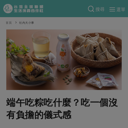
搜尋
選單
產品分類
首頁
社內大小事
當季蔬果
食譜料理
一籃菜
當令水果
食材
特別企畫
芽苗類
蕈菇類
米食
預購活動
綠主張
辛香料類
麵食
把最好的台灣味帶回家！
觀點文章
關於合作社
肉食
奶蛋豆・五穀
防災用品預購圓滿結束
主婦食堂
一籃菜真心話
海鮮
蛋
乳製品
認識合作社
重要公告
2026年端午節預購圓滿結束
端午吃粽吃什麼？吃一個沒
社內大小事
合作聯合國
常備菜
豆製品
米麵雜糧
關於我們
更多預購活動
產品故事
生活提案
蔬食
有負擔的儀式感
合作社組織
肉品・水產
樂齡生活
親子食育
蛋料理
當季產品
員工與求才