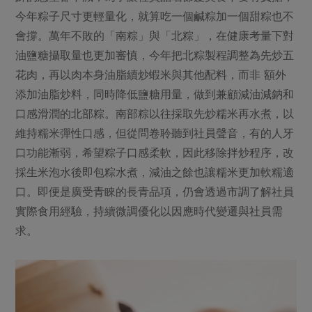
今年粽子尺寸更輕量化，就算吃一個鹹粽加一個甜粽也不
會撐。萬年不敗的「南粽」與「北粽」，在健康考量下對
油鹽糖攝取量也更加審慎，今年把北粽製程調整為先炒五
花肉，再以肉本身油脂續炒蝦米與其他配料，而非 額外
添加油脂炒料，同時降低鹽糖用量，做到兼顧減油減鈉和
口感滑潤的北部粽。南部粽以往採取先炒糯米再水煮，以
維持糯米彈性口感，但從問卷聆聽到社員聲音，有的人牙
口功能漸弱，希望粽子口感柔軟，因此移除拌炒程序，改
採生米泡水後即包粽水煮，減油之餘也讓糯米更加軟糯適
口。即便是廣受青睞的長青品項，仍會透過市調了解社員
實際食用經驗，持續微調優化以因應時代變遷與社員需
求。