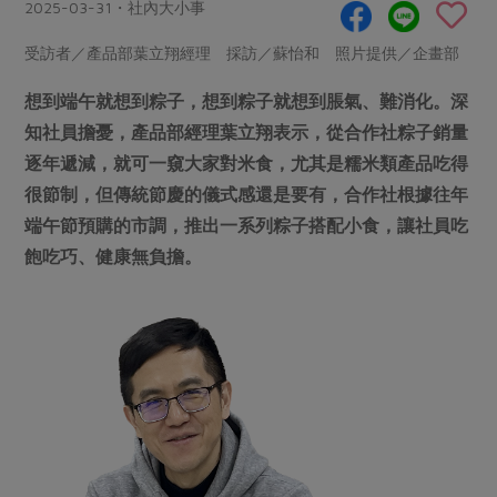
畜產肉類
水產
2025-03-31・社內大小事
廚房瑜伽
合作25-經典快閃最後一週
水畜加工品
料理方式
受訪者／產品部葉立翔經理 採訪／蘇怡和 照片提供／企畫部
產品檢驗
合作25-精選產品第四彈
關注議題
烘焙．點心
想到端午就想到粽子，想到粽子就想到脹氣、難消化。深
自主把關
合作25-精選產品第三彈
調理食材・點心
減硝酸鹽
惜食
醬料
知社員擔憂，產品部經理葉立翔表示，從合作社粽子銷量
檢驗報告
更多當季產品
調味醬料/南北貨
烘焙
非基改運動
支持本土農糧
逐年遞減，就可一窺大家對米食，尤其是糯米類產品吃得
湯品．鍋物
硝酸鹽檢驗
休閒零嘴
沖泡飲品
很節制，但傳統節慶的儀式感還是要有，合作社根據往年
廢核運動
能源議題
漬物
議題活動
端午節預購的市調，推出一系列粽子搭配小食，讓社員吃
保健食品
減添加物
減塑減廢
涼拌沙拉
飽吃巧、健康無負擔。
社員權益
主婦聯盟X樂齡網特約優惠案
公益金
食農教育
飲品
居家好物
合作社法規
30%rPET紅烏龍茶
更多議題
美妝保養
個人清潔
社務專區
2024農業發展計畫年度報告
主題食譜
生活者e週報
家庭清潔
織品
選舉專區
更多議題活動
異國料理
日用品
圖書禮品
綠主張月刊
年菜食譜
防災用品
最新消息
把最好的台灣味帶回家！
典藏閱覽室
養身食補