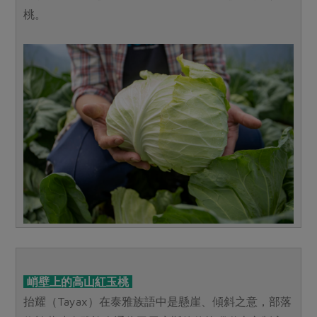
桃。
峭壁上的高山紅玉桃
抬耀（Tayax）在泰雅族語中是懸崖、傾斜之意，部落