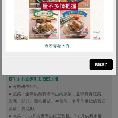
雞蛋
食安
共同購買
看文平拿高麗菜時，都很想叫他「跳投」！
查看完整內容..
我知道了
抬耀部落多加農場小檔案
● 有機耕作19年。
● 蔬菜：全年供應有機高山高麗菜，夏季有青江菜、
青蔥、結頭、黑柿番茄、生薑等；冬季則供應綠寶石
萵苣、青花椰。
● 水果：5-6月供應高山紅玉甜桃、7-8月供應水蜜