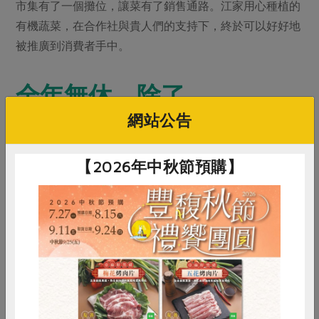
市集有了一個攤位，讓菜有了銷售通路。江家用心種植的
有機蔬菜，在合作社與貴人們的支持下，終於可以好好地
被推廣到消費者手中。
全年無休，除了……
網站公告
文平媽媽談起兒子們，從1月1號到12月31號都很少放假。
每個星期禮拜完畢稍微休息一下，他們還是會去田裡，或
【2026年中秋節預購】
是忙送菜。但每年有一個時間點他們一定會放下一切，前
往泰青盃籃球比賽。難怪看文平拿高麗菜時，都很想叫他
「跳投」！
惜食
RPET
食譜
減硝酸鹽