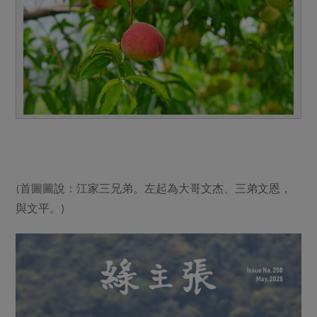
(首圖圖說：江家三兄弟。左起為大哥文杰、三弟文恩，
與文平。)