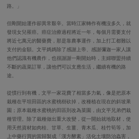
路。」
但剛開始運作卻異常艱辛。當時江家轉作有機沒多久，就
發現女兒罹癌。癌症治療過程將近一年，每個月需要支付
將近七萬元的醫藥費，那是靠農事運作，加上打工都難以
支付的金額。文平媽媽除了感謝上帝、感謝彌迦一家人讓
他們認識有機農作，也很謝謝一剛開始時，主婦聯盟持續
不斷的蔬菜訂單，讓他們可以支應生活，繼續有機的路
途。
從慣行到有機，文平一家花費了相當多力氣，像是把原本
栽種在平坦田區的水蜜桃樹砍掉，改種植在現在的斜坡果
園；原本栽種水蜜桃的田區則改為菜園，由文平兄弟們栽
種管理。除了栽種做出重大改變，從一開始就地取材，使
用天然資材如肉桂、甘草、生薑、青木瓜、桂竹筍等，加
上中藥行買的當歸製成「漢方酵素」活化土壤防治蟲害，