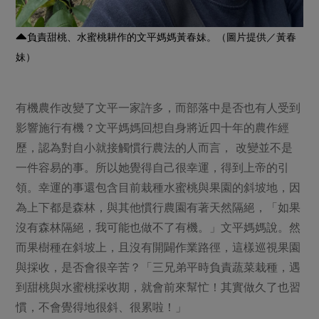
負責甜桃、水蜜桃耕作的文平媽媽黃春妹。（圖片提供／黃春
妹）
有機農作改變了文平一家許多，而部落中是否也有人受到
影響施行有機？文平媽媽回想自身將近四十年的農作經
歷，認為對自小就接觸慣行農法的人而言， 改變並不是
一件容易的事。所以她覺得自己很幸運，得到上帝的引
領。幸運的事還包含目前栽種水蜜桃與果園的斜坡地，因
為上下都是森林，與其他慣行農園有著天然隔絕，「如果
沒有森林隔絕，我可能也做不了有機。」文平媽媽說。然
而果樹種在斜坡上，且沒有開闢作業路徑，這樣巡視果園
與採收，是否會很辛苦？「三兄弟平時負責蔬菜栽種，遇
到甜桃與水蜜桃採收期，就會前來幫忙！其實做久了也習
慣，不會覺得地很斜、很累啦！」