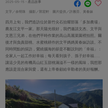
畜產肉類
水產
2025-05-15・產品故事
廚房瑜伽
合作25-經典快閃最後一週
水畜加工品
料理方式
文字／余明珠 攝影／郭宏軒 圖片提供／許雅芬、黃春妹
產品檢驗
合作25-精選產品第四彈
關注議題
烘焙．點心
四月上旬，我們造訪位於新竹尖石抬耀部落「多加農場」
自主把關
合作25-精選產品第三彈
調理食材・點心
減硝酸鹽
惜食
醬料
農友江文平一家。那天陽光很好，我們邀請文杰、文平與
檢驗報告
更多當季產品
調味醬料/南北貨
烘焙
非基改運動
支持本土農糧
文恩三兄弟，在他們平時作業的高山高麗菜園裡拍照。爾
湯品．鍋物
硝酸鹽檢驗
休閒零嘴
沖泡飲品
後才與負責甜桃、水蜜桃耕作的文平媽媽黃春妹訪談。不
廢核運動
能源議題
漬物
議題活動
同時間點的採訪，縈繞腦海的卻是不斷説到的「幸福」：
保健食品
減添加物
減塑減廢
涼拌沙拉
全家人一起工作好幸福；每天看到孩子、孫子好幸福……
社員權益
主婦聯盟X樂齡網特約優惠案
公益金
食農教育
讓這少見的有機高山紅玉甜桃滿溢不一樣的風味，我想那
飲品
居家好物
合作社法規
30%rPET紅烏龍茶
更多議題
應該是混合家與愛，還有上帝眷顧給辛勤者的美好報酬。
美妝保養
個人清潔
社務專區
2024農業發展計畫年度報告
主題食譜
生活者e週報
家庭清潔
織品
選舉專區
更多議題活動
異國料理
日用品
圖書禮品
綠主張月刊
年菜食譜
防災用品
最新消息
把最好的台灣味帶回家！
典藏閱覽室
養身食補