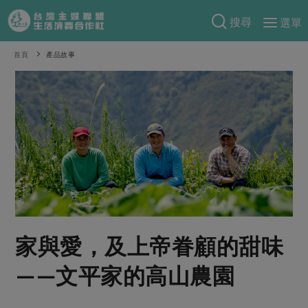
搜尋
選單
產品分類
首頁
產品故事
當季蔬果
食譜料理
一籃菜
當令水果
食材
特別企畫
芽苗類
蕈菇類
米食
預購活動
綠主張
辛香料類
麵食
把最好的台灣味帶回家！
觀點文章
關於合作社
肉食
奶蛋豆・五穀
防災用品預購圓滿結束
主婦食堂
一籃菜真心話
海鮮
蛋
乳製品
認識合作社
重要公告
2026年端午節預購圓滿結束
家與愛，及上帝眷顧的甜味
社內大小事
合作聯合國
常備菜
豆製品
米麵雜糧
關於我們
更多預購活動
產品故事
生活提案
蔬食
——文平家的高山農園
合作社組織
肉品・水產
樂齡生活
親子食育
蛋料理
當季產品
員工與求才