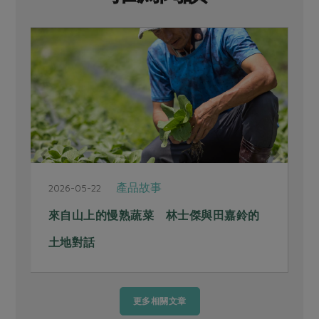
產品故事
2026-05-22
2
來自山上的慢熟蔬菜 林士傑與田嘉鈴的
土地對話
更多相關文章