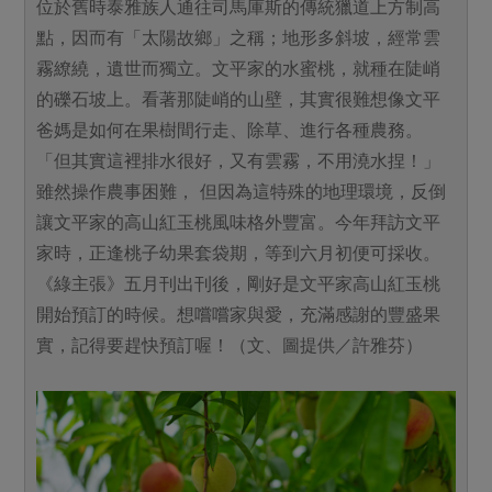
位於舊時泰雅族人通往司馬庫斯的傳統獵道上方制高
點，因而有「太陽故鄉」之稱；地形多斜坡，經常雲
霧繚繞，遺世而獨立。文平家的水蜜桃，就種在陡峭
的礫石坡上。看著那陡峭的山壁，其實很難想像文平
爸媽是如何在果樹間行走、除草、進行各種農務。
「但其實這裡排水很好，又有雲霧，不用澆水捏！」
雖然操作農事困難， 但因為這特殊的地理環境，反倒
讓文平家的高山紅玉桃風味格外豐富。今年拜訪文平
家時，正逢桃子幼果套袋期，等到六月初便可採收。
《綠主張》五月刊出刊後，剛好是文平家高山紅玉桃
開始預訂的時候。想嚐嚐家與愛，充滿感謝的豐盛果
實，記得要趕快預訂喔！（文、圖提供／許雅芬）