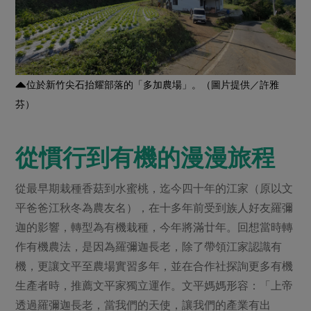
媒體報導
最新產品
節慶大餐
下載專區
優惠專區
高麗菜海鮮煎餅
地區活動
素食專區
位於新竹尖石抬耀部落的「多加農場」。（圖片提供／許雅
社務會議
地區活動
芬）
樂齡友善
活動報下載
從慣行到有機的漫漫旅程
從最早期栽種香菇到水蜜桃，迄今四十年的江家（原以文
平爸爸江秋冬為農友名），在十多年前受到族人好友羅彌
迦的影響，轉型為有機栽種，今年將滿廿年。回想當時轉
作有機農法，是因為羅彌迦長老，除了帶領江家認識有
機，更讓文平至農場實習多年，並在合作社探詢更多有機
生產者時，推薦文平家獨立運作。文平媽媽形容：「上帝
透過羅彌迦長老，當我們的天使，讓我們的產業有出