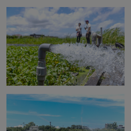
媒體報導
最新產品
節慶大餐
下載專區
優惠專區
高麗菜海鮮煎餅
地區活動
素食專區
社務會議
地區活動
樂齡友善
活動報下載