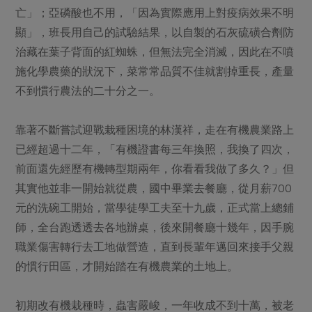
亡」；亞磷酸也不用，「因為實際應用上對疫病效果不明
顯」，班長用自己的試驗結果，以自製的石灰硫磺合劑防
治藏在葉子背面的紅蜘蛛，但無法完全消滅，因此在不噴
施化學農藥的狀況下，菜常常品質不佳就割掉重長，產量
不到慣行農法的二十分之一。
靠著不斷嘗試迎戰栽種困境的林漢祥，走在有機農業路上
已經超過十二年，「有機證書每三年換照，我換了四次，
前面還先經歷有機轉型期兩年，你看看我做了多久？」但
其實他並非一開始就從農，國中畢業去餐廳，從月薪700
元的洗碗工開始，當學徒學工夫至十九歲，正式當上總鋪
師，全台跑透透去各地辦桌，後來開餐廳十幾年，因手腕
職業傷害轉行去工地做營造，直到長輩年邁回來接手父親
的慣行田區，才開始踏在有機農業的土地上。
初期改有機栽種時，蟲害嚴峻，一年收成不到十萬，被老