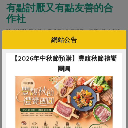
有點討厭又有點友善的合
作社
雖然林漢祥現在對有機耕種有點把握了，但銷售對他來說
網站公告
還是很棘手，「我連一二三都不會寫了，怎麼懂得業務推
廣？」不會做業務的班長， 出貨對象很單純，就是供應
學校營養午餐、少數餐廳還有主婦聯盟合作社。聊到主婦
【2026年中秋節預購】豐馥秋節禮饗
聯盟合作社跟其他通路的不同，「別人是貨去錢就來，
團圓
你們是貨到一個月後錢才來。」懷恩打趣表示合作社幫你
存錢啊，當別的錢花完了，合作社正好入帳。其實是合作
社每月有約五百位農友與生產者的帳款要支付，需要作業
時間，不過班長也表示無妨。
惜食
RPET
食譜
減硝酸鹽
「餐廳會倒，你們不會倒，晚一個月對我沒差啦。」班長
雞蛋
食安
共同購買
還提到一點合作社特別之處，就是他的習慣是出貨時會多
裝些菜，「別人是多拿了不會說，少了才來說。但合作社