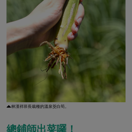
林漢祥班長栽種的溫泉筊白筍。
總鋪師出菜囉！