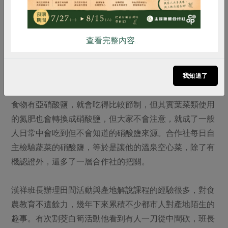
是秤重多少付多少，不會佔農友便宜。」
查看完整內容..
雙重把關 有機認證和合
作社檢驗
我知道了
林漢祥提到一個健康飲食的盲區，表示許多人知道香腸類
食物有亞硝酸鹽，就會吃得比較節制，但其實葉菜類使用
的氮肥也會轉換成硝酸鹽，但大家不會注意，就成了一般
人日常中會吃到但不會知道的硝酸鹽來源。合作社每日自
主檢驗蔬菜的硝酸鹽，等於是讓他的溫泉空心菜，除了有
機認證外，還多了一層合作社的把關。
漢祥班長辦理田間活動與產地解說課程的經驗很多，對食
農教育不遺餘力，幾年下來累積不少都市人對產地陌生的
趣事。有次割茭白筍活動他看到有人一刀從中間砍，班長