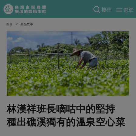
搜尋
選單
產品分類
首頁
產品故事
當季蔬果
食譜料理
一籃菜
當令水果
食材
特別企畫
芽苗類
蕈菇類
米食
預購活動
綠主張
辛香料類
麵食
把最好的台灣味帶回家！
觀點文章
關於合作社
肉食
奶蛋豆・五穀
防災用品預購圓滿結束
主婦食堂
一籃菜真心話
海鮮
蛋
乳製品
認識合作社
重要公告
2026年端午節預購圓滿結束
林漢祥班長嘀咕中的堅持
社內大小事
合作聯合國
常備菜
豆製品
米麵雜糧
關於我們
更多預購活動
產品故事
生活提案
蔬食
種出礁溪獨有的溫泉空心菜
合作社組織
肉品・水產
樂齡生活
親子食育
蛋料理
當季產品
員工與求才