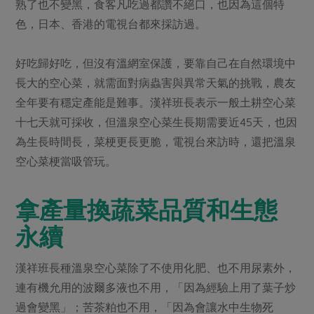
熟了也不變黑，食客凡吃過都讚不絕口，也因為這個特
色，日本、香港的電視台都來採訪過。
好吃歸好吃，但沒有溫網室保護，要靠自己在自然環境中
長大的空心菜，就需面對病蟲害與異常天氣的挑戰，農友
全年要有穩定產能是難事。漢祥班長表示一般土耕空心菜
十七天就可採收，但溫泉空心菜生長期需要近45天，也因
為生長時間長，菜梗更長更脆，電視台來訪時，還把溫泉
空心菜梗當吸管玩。
拿產量換蔬菜品質和生態
永續
漢祥班長種溫泉空心菜除了不使用化肥、也不用尿素外，
連有機允用的波爾多液也不用，「因為經驗上用了葉子炒
過會變黑」；苦茶粕也不用，「因為會讓水中生物死