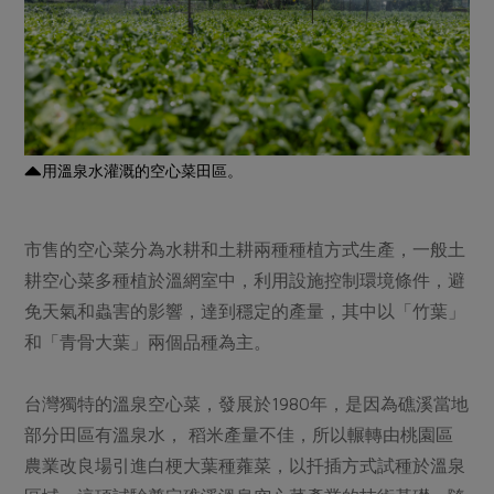
用溫泉水灌溉的空心菜田區。
市售的空心菜分為水耕和土耕兩種種植方式生產，一般土
耕空心菜多種植於溫網室中，利用設施控制環境條件，避
免天氣和蟲害的影響，達到穩定的產量，其中以「竹葉」
和「青骨大葉」兩個品種為主。
台灣獨特的溫泉空心菜，發展於1980年，是因為礁溪當地
部分田區有溫泉水， 稻米產量不佳，所以輾轉由桃園區
農業改良場引進白梗大葉種蕹菜，以扦插方式試種於溫泉