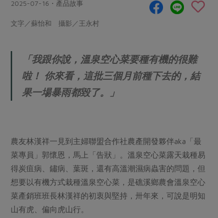
畜產肉類
水產
2025-07-16・產品故事
廚房瑜伽
合作25-經典快閃最後一週
水畜加工品
料理方式
文字／蘇怡和 攝影／王永村
產品檢驗
合作25-精選產品第四彈
關注議題
烘焙．點心
自主把關
合作25-精選產品第三彈
調理食材・點心
減硝酸鹽
惜食
醬料
「我跟你說，溫泉空心菜要種有機的很難
檢驗報告
更多當季產品
調味醬料/南北貨
烘焙
非基改運動
支持本土農糧
湯品．鍋物
啦！ 你來看，這批三個月前種下去的，結
硝酸鹽檢驗
休閒零嘴
沖泡飲品
廢核運動
能源議題
果一場暴雨都毀了。」
漬物
議題活動
保健食品
減添加物
減塑減廢
涼拌沙拉
社員權益
主婦聯盟X樂齡網特約優惠案
公益金
食農教育
飲品
居家好物
合作社法規
30%rPET紅烏龍茶
更多議題
農友林漢祥一見到主婦聯盟合作社農產開發夥伴aka「最
美妝保養
個人清潔
社務專區
2024農業發展計畫年度報告
菜專員」郭懷恩，馬上「告狀」。溫泉空心菜露天栽種易
主題食譜
生活者e週報
家庭清潔
織品
選舉專區
得炭疽病、鏽病、葉斑，還有高溫潮濕病蟲害的問題，但
更多議題活動
異國料理
想要以有機方式栽種溫泉空心菜，是礁溪鄉農會溫泉空心
日用品
圖書禮品
綠主張月刊
菜產銷班班長林漢祥的初衷與堅持，卅年來，可說是明知
年菜食譜
防災用品
最新消息
把最好的台灣味帶回家！
山有虎、偏向虎山行。
典藏閱覽室
養身食補