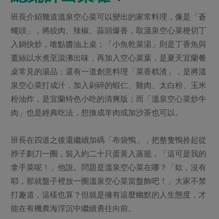
班長介紹幾道溫泉空心菜可以變出的家常料理，像是「蒼
蠅頭」，將絞肉、辣椒、蒜頭爆香，取溫泉空心菜梗切丁
入鍋快炒，嗆點醬油上桌；「小魚乾菜湯」則是丁香魚與
薑絲以水煮至滾沸出味，再加入空心菜葉，是夏天宜蘭餐
桌常見的湯品；還有一道創意料理「菜香糕渣」，是將溫
泉空心菜打成汁，加入剁碎的蝦仁、雞肉、太白粉、玉米
粉油炸，是宜蘭特色小吃的清爽版；而「溫泉空心菜炒牛
肉」也是經典吃法，想換成羊肉或加沙茶也可以。
班長在四道之後還繼續加碼「布袋鴨」，把整隻鴨拎起從
脖子劃刀一圈，裝入約二十只蛋黃入蒸籠，「這可是我的
拿手菜呢！」他說。問題是溫泉空心菜在哪？「欸，沒有
耶，那就盤子裡放一圈溫泉空心菜當盤飾吧！」大家不禁
打趣道，這樣也算？但就是擁有這麼幽默的人生態度，才
能在有機農海浮沉中繼續勇往向前。