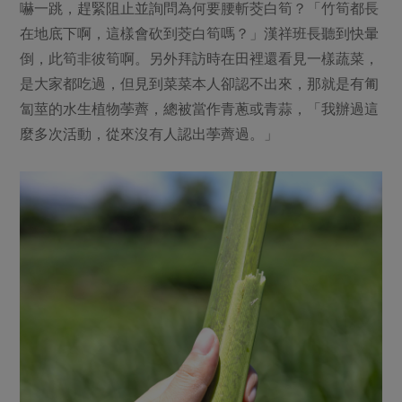
嚇一跳，趕緊阻止並詢問為何要腰斬茭白筍？「竹筍都長
在地底下啊，這樣會砍到茭白筍嗎？」漢祥班長聽到快暈
倒，此筍非彼筍啊。另外拜訪時在田裡還看見一樣蔬菜，
是大家都吃過，但見到菜菜本人卻認不出來，那就是有匍
匐莖的水生植物荸薺，總被當作青蔥或青蒜，「我辦過這
麼多次活動，從來沒有人認出荸薺過。」