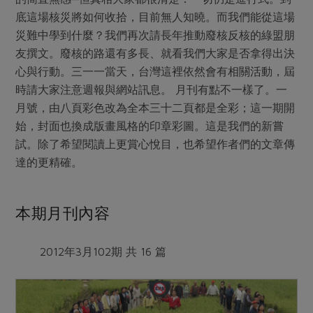
媒體報導
最新產品
底這場核災將如何收拾，目前無人知曉。而我們能從這場
節慶大餐
下載專區
災難中學到什麼？我們再次請長年推動廢核反核的綠盟朋
優惠專區
友撰文。廢核的路還有多長、就看我們大家是否拿得出決
高麗菜海鮮煎餅
心與行動。三一一當天，台灣這裡依然會有相關活動，屆
地區活動
素食專區
時請大家注意週報與網站訊息。 月刊有點不一樣了。一
社務會議
地區活動
月號，由八頁彩色改為全本三十二頁都是全彩；這一期開
樂齡友善
始，封面也換成版畫風格的印章彩圖。這是我們的新嘗
活動報下載
試。除了希望閱讀上更賞心悅目，也希望作者們的文章傳
達的更精確。
本期月刊內容
2012年3月102期 共 16 篇