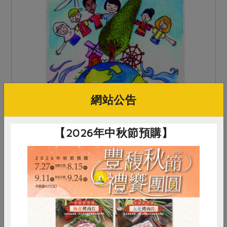
網站公告
2012-03-31
能源議題
共同購買目錄，日本加入了「綠能」
【2026年中秋節預購】
福島核災之後，至今沒有任何一個好消息，一年
來，福島第一核電廠的輻射物質不斷地流到大海、
排到天空。誰也無法控制核能，誰也不知道如何處
理核燃料，誰也無法確認核電廠的現況。既然發生
了這麼嚴重的環境汙染...