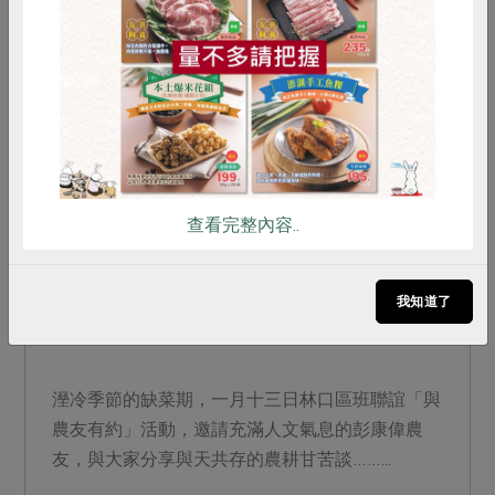
惜食
RPET
食譜
減硝酸鹽
雞蛋
食安
共同購買
查看完整內容..
2012-03-31
生活提案
我知道了
林口班聯誼「與農友有約」～彭康偉
溼冷季節的缺菜期，一月十三日林口區班聯誼「與
農友有約」活動，邀請充滿人文氣息的彭康偉農
友，與大家分享與天共存的農耕甘苦談……...