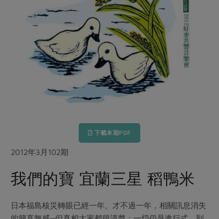
畜產肉類
水產
廚房瑜伽
合作25-經典快閃最後一週
水畜加工品
料理方式
產品檢驗
合作25-精選產品第四彈
關注議題
烘焙．點心
自主把關
合作25-精選產品第三彈
調理食材・點心
減硝酸鹽
惜食
醬料
檢驗報告
更多當季產品
調味醬料/南北貨
烘焙
非基改運動
支持本土農糧
湯品．鍋物
硝酸鹽檢驗
休閒零嘴
沖泡飲品
廢核運動
能源議題
漬物
議題活動
保健食品
減添加物
減塑減廢
涼拌沙拉
社員權益
主婦聯盟X樂齡網特約優惠案
公益金
食農教育
飲品
居家好物
下載本期PDF
合作社法規
30%rPET紅烏龍茶
更多議題
美妝保養
個人清潔
社務專區
2012年3月102期
2024農業發展計畫年度報告
主題食譜
生活者e週報
家庭清潔
織品
選舉專區
更多議題活動
我們的寶 宜蘭三星 稻鴨米
異國料理
日用品
圖書禮品
綠主張月刊
年菜食譜
防災用品
最新消息
把最好的台灣味帶回家！
日本福島核災轉眼已經一年。才不過一年，相關訊息消失
典藏閱覽室
養身食補
的簡直無感─但真相大家都很清楚：一切仍是進行式。到