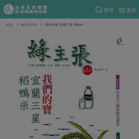
搜尋
選單
產品分類
首頁
綠主張月刊
我們的寶 宜蘭三星 稻鴨米
當季蔬果
食譜料理
一籃菜
當令水果
食材
特別企畫
芽苗類
蕈菇類
米食
預購活動
綠主張
辛香料類
麵食
把最好的台灣味帶回家！
觀點文章
關於合作社
肉食
奶蛋豆・五穀
防災用品預購圓滿結束
主婦食堂
一籃菜真心話
海鮮
蛋
乳製品
認識合作社
重要公告
2026年端午節預購圓滿結束
社內大小事
合作聯合國
常備菜
豆製品
米麵雜糧
關於我們
更多預購活動
產品故事
生活提案
蔬食
合作社組織
肉品・水產
樂齡生活
親子食育
蛋料理
當季產品
員工與求才