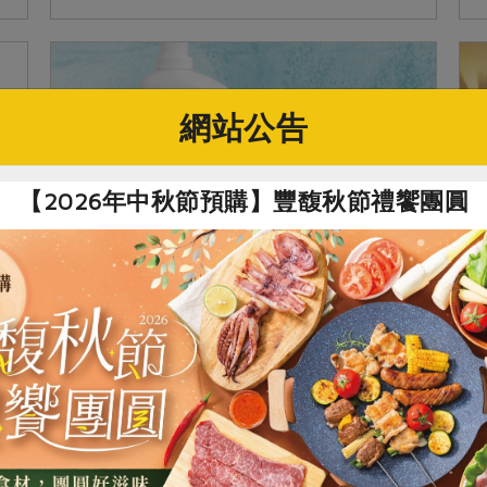
是無...
網站公告
【2026年中秋節預購】豐馥秋節禮饗團圓
2015-02-17
產品故事
居家清潔也能照顧家園
主婦聯盟合作社的清潔用品開發原則以清潔
與友善環境為主要訴求，其中居家清潔劑在
二○一四年有了新的樣貌，改由「綠宣生
技」生產。經過多次試用調整出新配方，最