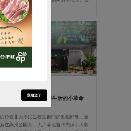
有百年老店參加，有吃有玩也有工藝小品。
購買
更有...
2015-02-10
生活提案
我知道了
【台北中山角落】友善生活的小革命
位於臺北大學民生校區後門的狐狸野餐，座
落在錦州公園旁，大片落地窗將光線引入餐