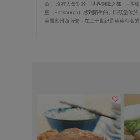
命， 沒有人會對於「世界鋼鐵之都」─匹茲
堡（Pittsburgh）感到陌生的。匹茲堡位於
美國賓州西南部，在二十世紀是赫赫有名的
鋼鐵工業城，地底下的優質煤礦加...