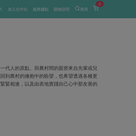
0
入
加入合作社
服務據點
購物說明
搜尋
，一代人的原點。與農村間的親密來自先輩或兒
是回到農村的擁抱中的盼望，也希望透過各種更
的緊緊相連，以及由衷地實踐自己心中那友善的