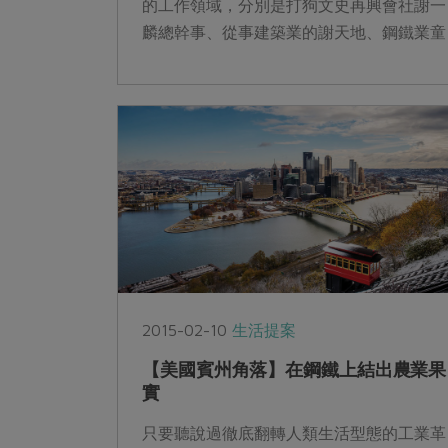
的工作領域，分別是打狗文史再興會社謝一
麟總幹事、從事建築業的謝天地、鋼鐵業童
大哥、設計師小子和藝文展演工作者鍾尚
宏。一...
2015-02-10
生活提案
【美國賓州角落】在鋼鐵上結出農業果
實
只要聽說過徹底翻轉人類生活型態的工業革