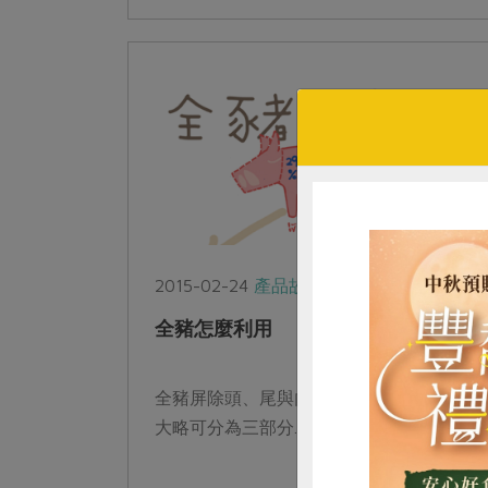
境危...
2015-02-24
產品故事
全食物利用
全豬怎麼利用
全豬屏除頭、尾與內臟、腳蹄等副產品外，
大略可分為三部分...