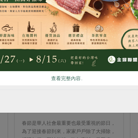
大的特色在於以檸檬草油為主角，當初選用
食
RPET
食譜
減硝酸鹽
雞蛋
食安
共同
檸檬草...
查看完整內容..
2015-02-13
主婦食堂
開心團圓，安心吃年夜飯
春節是華人社會最重要也最受重視的節日，
為了迎接春節到來，家家戶戶除了大掃除，