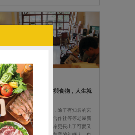
2015-02-13
生活提案
【台中南區角落】有書與食物，人生就
豐足了
最近台中市舊市區很熱鬧，除了有知名的宮
原眼科、台中市第四信用合作社等等老屋新
修的人氣店家，在綠川沿岸更長出了可愛又
在地的綠川市集，有返鄉創業的年輕人、也