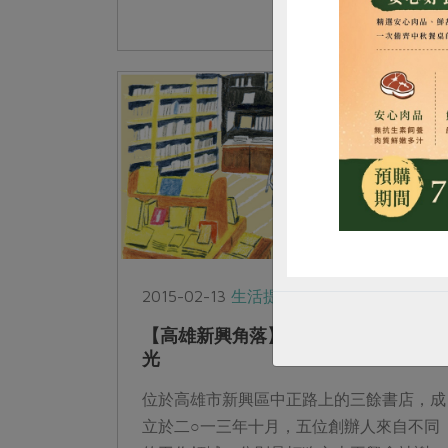
惜
2015-02-13
生活提案
【高雄新興角落】詩與人相遇的美好時
光
位於高雄市新興區中正路上的三餘書店，成
立於二○一三年十月，五位創辦人來自不同