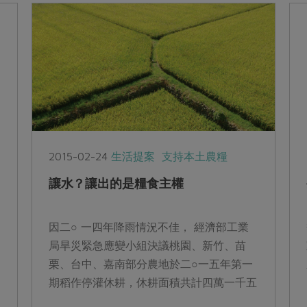
2015-02-24
生活提案
支持本土農糧
讓水？讓出的是糧食主權
因二○ 一四年降雨情況不佳， 經濟部工業
局旱災緊急應變小組決議桃園、新竹、苗
栗、台中、嘉南部分農地於二○一五年第一
期稻作停灌休耕，休耕面積共計四萬一千五
百七十六公頃，為史上第二大規模。水不夠