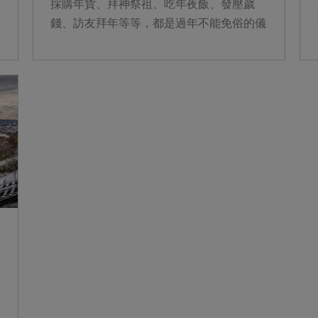
採購年貨、拜神祭祖、吃年夜飯、發壓歲
錢、訪友拜年等等，都是過年不能免俗的儀
式，旅外遊子也都趁著年假紛紛返鄉過年。
在眾多...