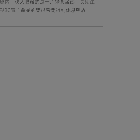
廳內，映入眼簾的是一片綠意盎然，長期注
視3C電子產品的雙眼瞬間得到休息與放
鬆。居住於這個區域超過三十年的餐廳主人
陳俞容...