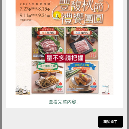
根據2023年農業統計年報，全國栽培面積廣達2.4
萬公頃，其中又以椪柑的種植面積最廣，柳橙次
之。這次由南投中寮柳丁農友朱昌輝與台中大坑椪
柑農友謝朝義，與社員分享，面對氣候異常，柑橘
種植過程的甘苦酸甜。
惜食
RPET
食譜
減硝酸鹽
雞蛋
食安
共同購買
查看完整內容..
2024-11-12
社內大小事
產品故事
我知道了