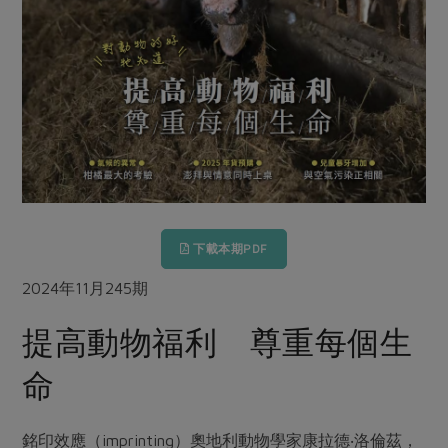
畜產肉類
水產
廚房瑜伽
合作25-經典快閃最後一週
水畜加工品
料理方式
產品檢驗
合作25-精選產品第四彈
關注議題
烘焙．點心
自主把關
合作25-精選產品第三彈
調理食材・點心
減硝酸鹽
惜食
醬料
檢驗報告
更多當季產品
調味醬料/南北貨
烘焙
非基改運動
支持本土農糧
湯品．鍋物
硝酸鹽檢驗
休閒零嘴
沖泡飲品
廢核運動
能源議題
漬物
議題活動
保健食品
減添加物
減塑減廢
涼拌沙拉
社員權益
主婦聯盟X樂齡網特約優惠案
公益金
食農教育
下載本期PDF
飲品
居家好物
合作社法規
30%rPET紅烏龍茶
更多議題
2024年11月245期
美妝保養
個人清潔
社務專區
2024農業發展計畫年度報告
主題食譜
提高動物福利 尊重每個生
生活者e週報
家庭清潔
織品
選舉專區
更多議題活動
異國料理
命
日用品
圖書禮品
綠主張月刊
年菜食譜
防災用品
最新消息
把最好的台灣味帶回家！
典藏閱覽室
養身食補
銘印效應（imprinting）奧地利動物學家康拉德‧洛倫茲，