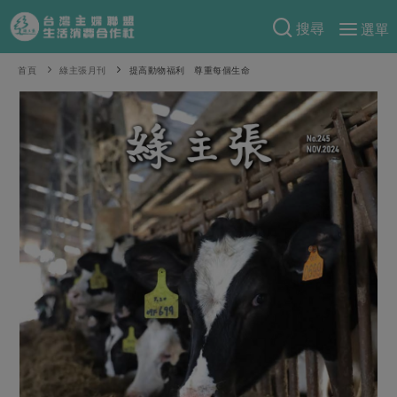
搜尋
選單
產品分類
首頁
綠主張月刊
提高動物福利 尊重每個生命
當季蔬果
食譜料理
一籃菜
當令水果
食材
特別企畫
芽苗類
蕈菇類
米食
預購活動
綠主張
辛香料類
麵食
把最好的台灣味帶回家！
觀點文章
關於合作社
肉食
奶蛋豆・五穀
防災用品預購圓滿結束
主婦食堂
一籃菜真心話
海鮮
蛋
乳製品
認識合作社
重要公告
2026年端午節預購圓滿結束
社內大小事
合作聯合國
常備菜
豆製品
米麵雜糧
關於我們
更多預購活動
產品故事
生活提案
蔬食
合作社組織
肉品・水產
樂齡生活
親子食育
蛋料理
當季產品
員工與求才