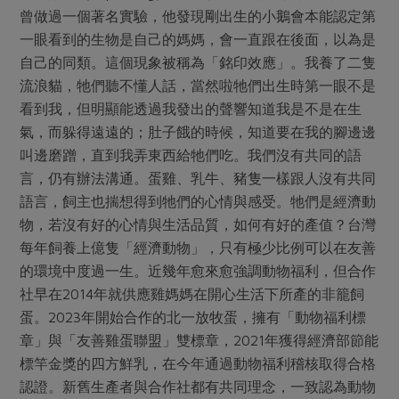
媒體報導
曾做過一個著名實驗，他發現剛出生的小鵝會本能認定第
最新產品
節慶大餐
下載專區
一眼看到的生物是自己的媽媽，會一直跟在後面，以為是
優惠專區
自己的同類。這個現象被稱為「銘印效應」。我養了二隻
高麗菜海鮮煎餅
流浪貓，牠們聽不懂人話，當然啦牠們出生時第一眼不是
地區活動
素食專區
看到我，但明顯能透過我發出的聲響知道我是不是在生
社務會議
地區活動
氣，而躲得遠遠的；肚子餓的時候，知道要在我的腳邊邊
樂齡友善
叫邊磨蹭，直到我弄東西給牠們吃。我們沒有共同的語
活動報下載
言，仍有辦法溝通。蛋雞、乳牛、豬隻一樣跟人沒有共同
語言，飼主也揣想得到牠們的心情與感受。牠們是經濟動
物，若沒有好的心情與生活品質，如何有好的產值？台灣
每年飼養上億隻「經濟動物」，只有極少比例可以在友善
的環境中度過一生。近幾年愈來愈強調動物福利，但合作
社早在2014年就供應雞媽媽在開心生活下所產的非籠飼
蛋。2023年開始合作的北一放牧蛋，擁有「動物福利標
章」與「友善雞蛋聯盟」雙標章，2021年獲得經濟部節能
標竿金獎的四方鮮乳，在今年通過動物福利稽核取得合格
認證。新舊生產者與合作社都有共同理念，一致認為動物