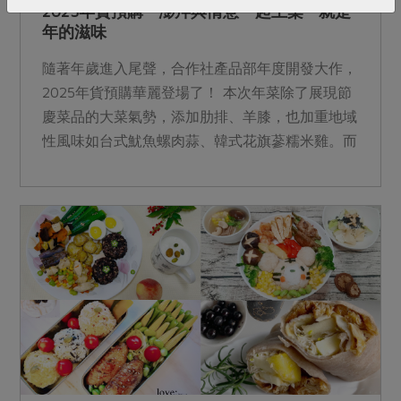
2025年貨預購 澎拜與情意一起上桌 就是
年的滋味
隨著年歲進入尾聲，合作社產品部年度開發大作，
2025年貨預購華麗登場了！ 本次年菜除了展現節
慶菜品的大菜氣勢，添加肋排、羊膝，也加重地域
性風味如台式魷魚螺肉蒜、韓式花旗蔘糯米雞。而
過年吃甜甜的主角零嘴，將有市面少見的比亞外部
落柑橘風味小餅，以及環保轉作的本土可可杏仁牛
軋糖。