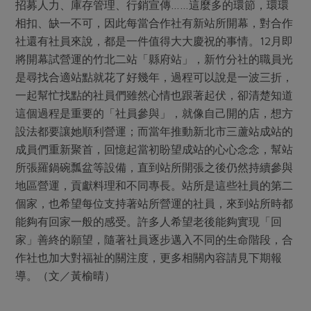
媒體報導
招募人力、庫存管理、行銷宣傳……這麼多的環節，環環
最新產品
節慶大餐
相扣、缺一不可，因此每當合作社有新站所開幕，對合作
下載專區
社還有社員來說，都是一件值得大大慶祝的事情。12月即
優惠專區
將開幕試營運的竹北二站「縣府站」，新竹分社的職員光
高麗菜海鮮煎餅
地區活動
是尋找合適站點就花了好幾年，過程可以說是一波三折，
素食專區
一起幫忙找點的社員們雖然心情也跟著起伏，卻清楚知道
社務會議
地區活動
這個過程是重要的「社員參與」，就像自己開的店，想方
樂齡友善
活動報下載
設法都要讓她順利營運；而當年推動新北市三蘆站成站的
成員們重新聚首，回憶起當初盼望成站的心心念念，幫站
所張羅鍋碗瓢盆等設備，直到站所開張之後仍然持續參與
地區營運，貢獻料理和不同專長。站所是這些社員的第二
個家，也希望每位支持著站所營運的社員，來到站所時都
能夠有回家一般的感受。許多人希望老後能夠實現「回
家」善終的願望，隨著社員逐步邁入不同的生命階段，合
作社也加大對福祉的關注度，更多相關內容請見下期報
導。（文／黃榆晴）