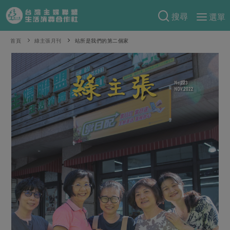
搜尋
選單
產品分類
首頁
綠主張月刊
站所是我們的第二個家
當季蔬果
食譜料理
一籃菜
當令水果
食材
特別企畫
芽苗類
蕈菇類
米食
預購活動
綠主張
辛香料類
麵食
把最好的台灣味帶回家！
觀點文章
關於合作社
肉食
奶蛋豆・五穀
防災用品預購圓滿結束
主婦食堂
一籃菜真心話
海鮮
蛋
乳製品
認識合作社
重要公告
2026年端午節預購圓滿結束
社內大小事
合作聯合國
常備菜
豆製品
米麵雜糧
關於我們
更多預購活動
產品故事
生活提案
蔬食
合作社組織
肉品・水產
樂齡生活
親子食育
蛋料理
當季產品
員工與求才