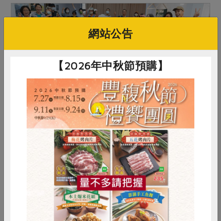
網站公告
【2026年中秋節預購】
2022-11-11
合作聯合國
合作經濟 搭起社區與地方的新橋梁
惜食
RPET
食譜
減硝酸鹽
今年主婦聯盟合作社承辦內政部委託舉辦的
雞蛋
食安
共同購買
「2022 合作教育種子培訓」計畫，由我擔任計畫
主持人，以《地方創生X 社區經濟X 合作事業》為
題設計課程，探討合作社如何結合近年方興未艾的