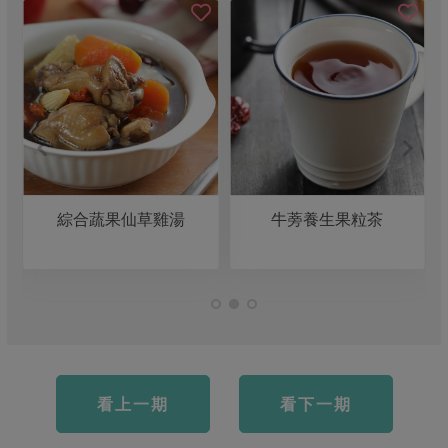
仙草雞湯
牛蒡養生果粒茶
五行南瓜小米
看上一期
看下一期