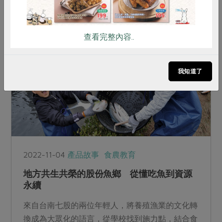
地方創生、助益社區經濟，連結更多的機會與可
能。
查看完整內容..
我知道了
2022-11-04
產品故事
食農教育
地方共生共榮的股份魚鄉 從懂吃魚到資源
永續
來自台南七股的兩位年輕人，將養殖漁業的文化轉
換成為大眾化的語言，從學校找到施力點，結合食