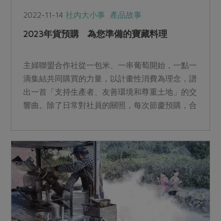
2022-11-14
社內大小事
產品故事
2023年貨預購 為您準備的寶藏料理
主婦聯盟合作社從一包米、一串葡萄開始，一點一
滴集結共同購買的力量，以計畫性消費為理念，譜
出一首「支持生產者、友善環境和尊重土地」的交
響曲。除了日常對社員的關照，每次節慶預購，合
作社從食材選擇到生產製程，每道口味反覆調整、
修正，每個生產環節都嚴謹討論，這份用心真情，
也通通藏進2023年年貨預購裡。