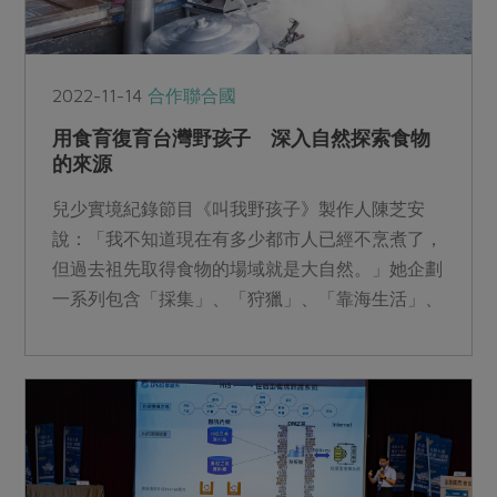
2022-11-14
合作聯合國
用食育復育台灣野孩子 深入自然探索食物
的來源
兒少實境紀錄節目《叫我野孩子》製作人陳芝安
說：「我不知道現在有多少都市人已經不烹煮了，
但過去祖先取得食物的場域就是大自然。」她企劃
一系列包含「採集」、「狩獵」、「靠海生活」、
「小島人生」、「種稻」、「農家」、「魚塭」、
「冬天的滋味」共八個主題， 讓孩子體驗在自然
環境裡，為自己所吃的食物滴下汗水！