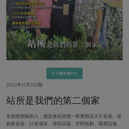
畜產肉類
水產
廚房瑜伽
傳到心坎裡，誠心又澎派
水畜加工品
料理方式
產品檢驗
合作25-經典快閃最後一週
關注議題
烘焙．點心
自主把關
合作25-精選產品第四彈
調理食材・點心
減硝酸鹽
惜食
醬料
檢驗報告
更多當季產品
調味醬料/南北貨
烘焙
非基改運動
支持本土農糧
湯品．鍋物
硝酸鹽檢驗
休閒零嘴
沖泡飲品
廢核運動
能源議題
漬物
議題活動
保健食品
減添加物
減塑減廢
涼拌沙拉
社員權益
主婦聯盟X樂齡網特約優惠案
公益金
食農教育
下載本期PDF
飲品
居家好物
合作社法規
30%rPET紅烏龍茶
更多議題
2022年11月223期
美妝保養
個人清潔
社務專區
2024農業發展計畫年度報告
主題食譜
生活者e週報
站所是我們的第二個家
家庭清潔
織品
選舉專區
更多議題活動
異國料理
日用品
圖書禮品
綠主張月刊
年菜食譜
有創業經驗的人，應該會知道開一家實體店大不容易。從
防災用品
最新消息
傳到心坎裡，誠心又澎派
創業資金、計算成本、尋找店面、空間規劃、購買設備、
典藏閱覽室
養身食補